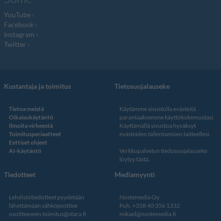
YouTube
Facebook
Instagram
Twitter
Kustantaja ja toimitus
Tietosuojalauseke
Tietoa meistä
Käytämme sivustolla evästeitä
Oikaisukäytäntö
parantaaksemme käyttökokemustasi.
Ilmoita virheestä
Käyttämällä sivustoa hyväksyt
Toimitusperiaatteet
evästeiden tallentamisen laitteellesi.
Eettiset ohjeet
AI-käytäntö
Verkkopalvelun
tiedosuojalauseke
löytyy tästä
.
Tiedotteet
Mediamyynti
Lehdistötiedotteet pyydetään
Nostemedia Oy
lähettämään sähköpostitse
Puh. +358 40 356 1332
osoitteeseen
toimitus@stara.fi
mikael@nostemedia.fi