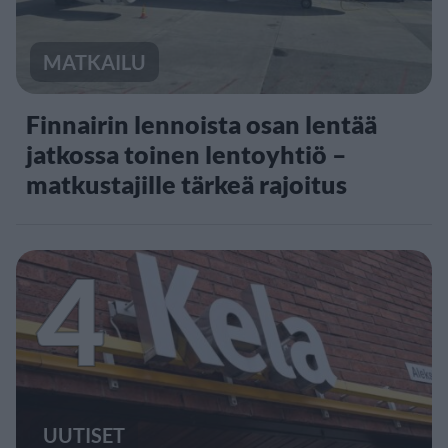
MATKAILU
Finnairin lennoista osan lentää
jatkossa toinen lentoyhtiö –
matkustajille tärkeä rajoitus
4
UUTISET