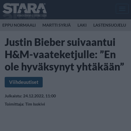
Men
EPPU NORMAALI
MARTTI SYRJÄ
LAKI
LASTENSUOJELU
Justin Bieber suivaantui
H&M-vaateketjulle: ”En
ole hyväksynyt yhtäkään”
Viihdeuutiset
Julkaistu: 24.12.2022, 11:00
Toimittaja:
Tim Isokivi