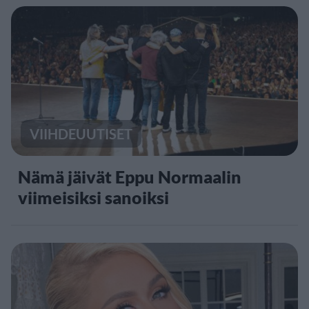
VIIHDEUUTISET
Nämä jäivät Eppu Normaalin
viimeisiksi sanoiksi