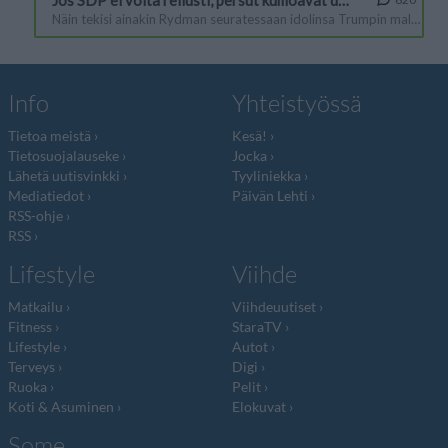
Info
Yhteistyössä
Tietoa meistä
Kesä!
Tietosuojalauseke
Jocka
Lähetä uutisvinkki
Tyyliniekka
Mediatiedot
Päivän Lehti
RSS-ohje
RSS
Lifestyle
Viihde
Matkailu
Viihdeuutiset
Fitness
StaraTV
Lifestyle
Autot
Terveys
Digi
Ruoka
Pelit
Koti & Asuminen
Elokuvat
Some