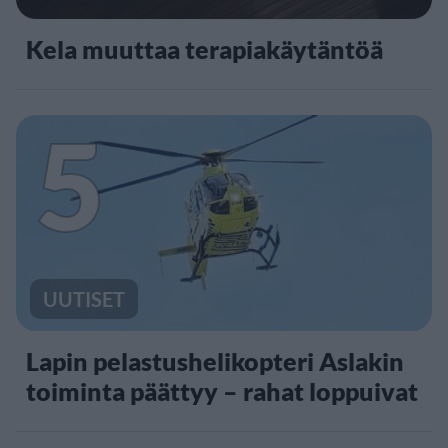
Kela muuttaa terapiakäytäntöä
5
UUTISET
Lapin pelastushelikopteri Aslakin
toiminta päättyy – rahat loppuivat