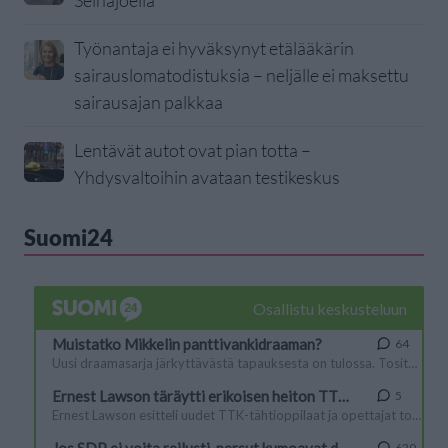
Seinäjoella
Työnantaja ei hyväksynyt etälääkärin
sairauslomatodistuksia – neljälle ei maksettu
sairausajan palkkaa
Lentävät autot ovat pian totta –
Yhdysvaltoihin avataan testikeskus
Suomi24