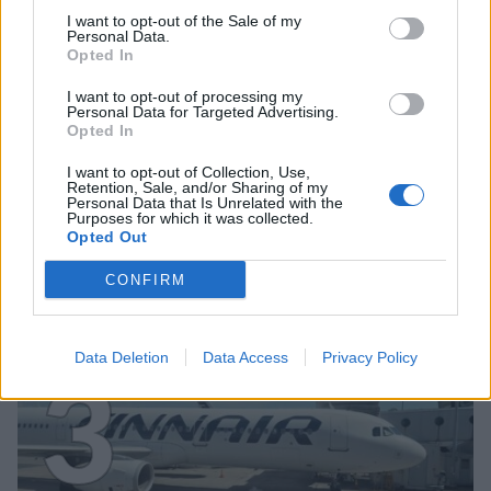
2
I want to opt-out of the Sale of my
Personal Data.
Opted In
I want to opt-out of processing my
Personal Data for Targeted Advertising.
Opted In
VIIHDEUUTISET
I want to opt-out of Collection, Use,
Retention, Sale, and/or Sharing of my
Personal Data that Is Unrelated with the
Sääennuste ulottuu nyt
Purposes for which it was collected.
Opted Out
marraskuulle – tältä näyttää
syksyn sää
CONFIRM
Data Deletion
Data Access
Privacy Policy
3