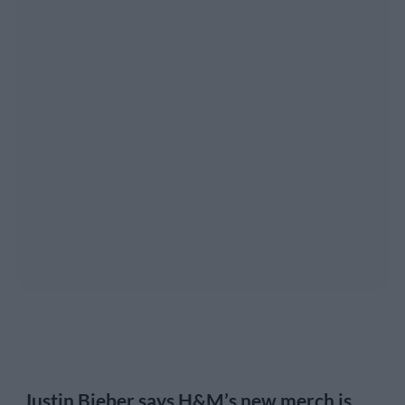
Justin Bieber says H&M’s new merch is