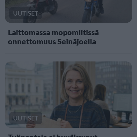
UUTISET
Laittomassa mopomiitissä
onnettomuus Seinäjoella
UUTISET
Työnantaja ei hyväksynyt