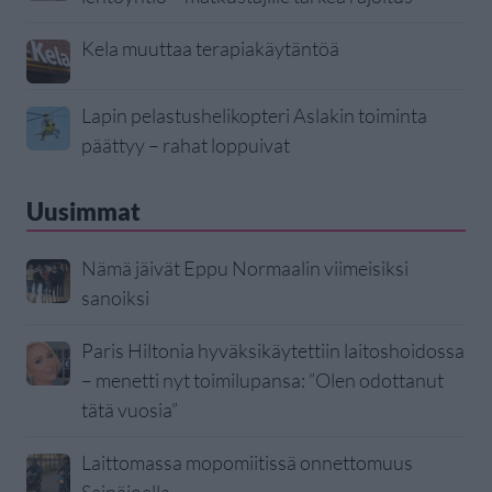
Kela muuttaa terapiakäytäntöä
Lapin pelastushelikopteri Aslakin toiminta
päättyy – rahat loppuivat
Uusimmat
Nämä jäivät Eppu Normaalin viimeisiksi
sanoiksi
Paris Hiltonia hyväksikäytettiin laitoshoidossa
– menetti nyt toimilupansa: ”Olen odottanut
tätä vuosia”
Laittomassa mopomiitissä onnettomuus