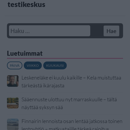
testikeskus
Luetuimmat
PÄIVÄ
VIIKKO
KUUKAUSI
Leskeneläke ei kuulu kaikille – Kela muistuttaa
tärkeästä ikärajasta
Sääennuste ulottuu nyt marraskuulle – tältä
näyttää syksyn sää
Finnairin lennoista osan lentää jatkossa toinen
lentoyhtiö – matkustajille tärkeä rajoitus