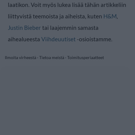
laatikon. Voit myös lukea lisää tähän artikkeliin
liittyvistä teemoista ja aiheista, kuten
H&M
,
Justin Bieber
tai laajemmin samasta
aihealueesta
Viihdeuutiset
-osioistamme.
Ilmoita virheestä
·
Tietoa meistä
·
Toimitusperiaatteet