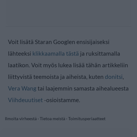
Voit lisätä Staran Googlen ensisijaiseksi
lähteeksi
klikkaamalla tästä
ja ruksittamalla
laatikon. Voit myös lukea lisää tähän artikkeliin
liittyvistä teemoista ja aiheista, kuten
donitsi
,
Vera Wang
tai laajemmin samasta aihealueesta
Viihdeuutiset
-osioistamme.
Ilmoita virheestä
·
Tietoa meistä
·
Toimitusperiaatteet