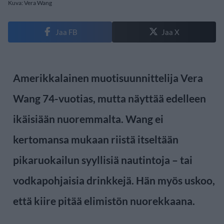
Kuva: Vera Wang
Jaa FB
Jaa X
Amerikkalainen muotisuunnittelija Vera
Wang 74-vuotias, mutta näyttää edelleen
ikäisiään nuoremmalta. Wang ei
kertomansa mukaan riistä itseltään
pikaruokailun syyllisiä nautintoja – tai
vodkapohjaisia drinkkejä. Hän myös uskoo,
että kiire pitää elimistön nuorekkaana.