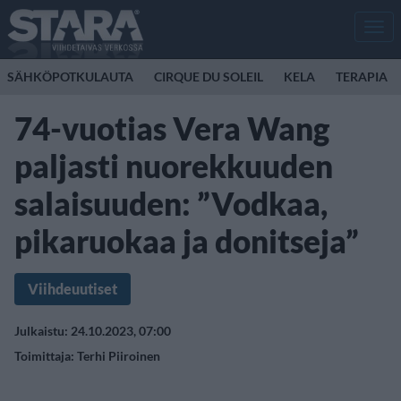
Men
SÄHKÖPOTKULAUTA
CIRQUE DU SOLEIL
KELA
TERAPIA
74-vuotias Vera Wang
paljasti nuorekkuuden
salaisuuden: ”Vodkaa,
pikaruokaa ja donitseja”
Viihdeuutiset
Julkaistu: 24.10.2023, 07:00
Toimittaja:
Terhi Piiroinen