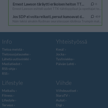
Info
Yhteistyössä
Tietoa meistä
Kesä!
Tietosuojalauseke
Jocka
Lähetä uutisvinkki
Tyyliniekka
Mediatiedot
Päivän Lehti
RSS-ohje
RSS
Lifestyle
Viihde
Matkailu
Viihdeuutiset
Fitness
StaraTV
Lifestyle
Autot
Terveys
Digi