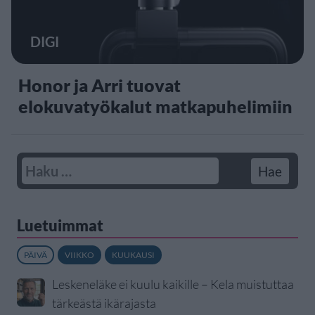
DIGI
Honor ja Arri tuovat
elokuvatyökalut matkapuhelimiin
Luetuimmat
PÄIVÄ
VIIKKO
KUUKAUSI
Leskeneläke ei kuulu kaikille – Kela muistuttaa
tärkeästä ikärajasta