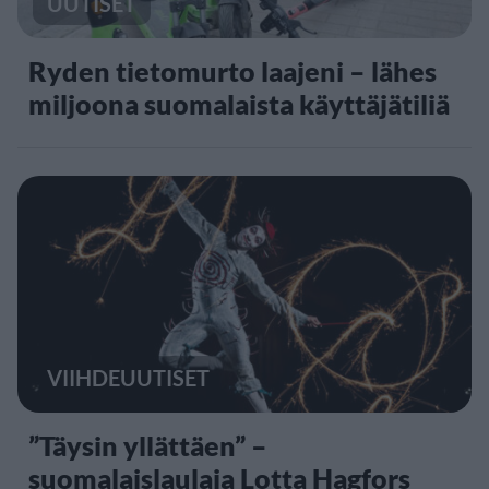
UUTISET
Ryden tietomurto laajeni – lähes
miljoona suomalaista käyttäjätiliä
VIIHDEUUTISET
”Täysin yllättäen” –
suomalaislaulaja Lotta Hagfors