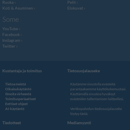
Ruoka
Pelit
Koti & Asuminen
Elokuvat
Some
YouTube
Facebook
Instagram
Twitter
Kustantaja ja toimitus
Tietosuojalauseke
Tietoa meistä
Käytämme sivustolla evästeitä
Oikaisukäytäntö
parantaaksemme käyttökokemustasi.
Ilmoita virheestä
Käyttämällä sivustoa hyväksyt
Toimitusperiaatteet
evästeiden tallentamisen laitteellesi.
Eettiset ohjeet
AI-käytäntö
Verkkopalvelun
tiedosuojalauseke
löytyy tästä
.
Tiedotteet
Mediamyynti