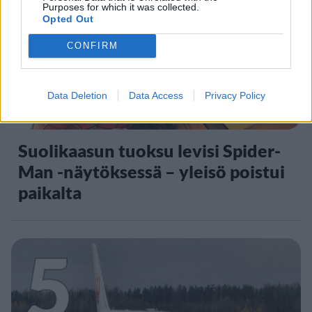
4
Purposes for which it was collected.
Opted Out
CONFIRM
Data Deletion
Data Access
Privacy Policy
VIIHDEUUTISET
Suolikaasun tuoksu levisi Spider-
Man -näytöksessä – yleisö poistui
paikalta
5