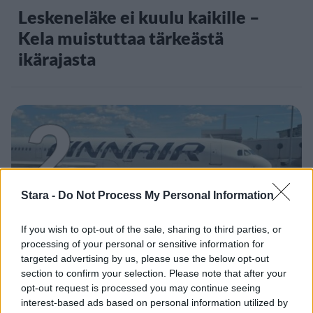
Leskeneläke ei kuulu kaikille –
Kela muistuttaa tärkeästä
ikärajasta
2
Stara -
Do Not Process My Personal Information
If you wish to opt-out of the sale, sharing to third parties, or
MATKAILU
processing of your personal or sensitive information for
targeted advertising by us, please use the below opt-out
Finnairin lennoista osan lentää
section to confirm your selection. Please note that after your
opt-out request is processed you may continue seeing
jatkossa toinen lentoyhtiö –
interest-based ads based on personal information utilized by