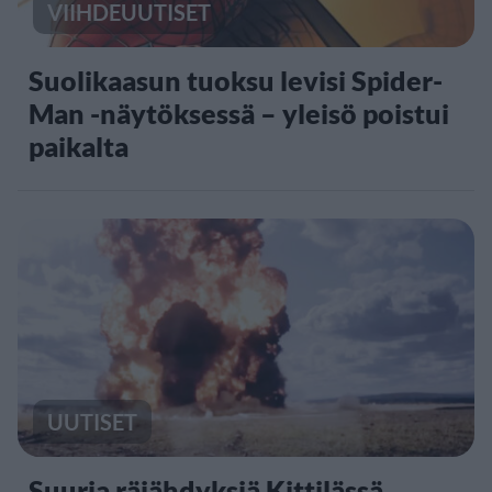
VIIHDEUUTISET
Suolikaasun tuoksu levisi Spider-
Man -näytöksessä – yleisö poistui
paikalta
UUTISET
Suuria räjähdyksiä Kittilässä