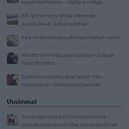
suosikkikohteensa – yllättävä voittaja
F/A-18 Hornet jyrähtää ylilennolle
Jyväskylässä – katuja suljetaan
Kela voi leikata tukia ulkomaanmatkan vuoksi
Moottoripyöräilijä pakeni poliisia – tutkaan
hurja ylinopeus
Suolikaasun tuoksu levisi Spider-Man -
näytöksessä – yleisö poistui paikalta
Uusimmat
Suuria räjähdyksiä Kittilässä elokuussa –
puolustusvoimat suorittaa massaräjäytyksiä