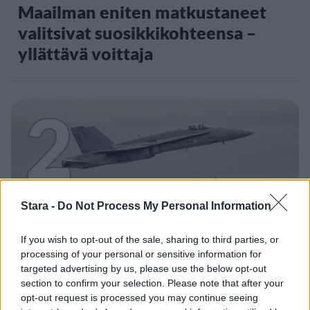
Maailman eniten matkustaneet
valitsivat suosikkikohteensa –
yllättävä voittaja
2
Stara -
Do Not Process My Personal Information
UUTISET
If you wish to opt-out of the sale, sharing to third parties, or
processing of your personal or sensitive information for
F/A-18 Hornet jyrähtää ylilennolle
targeted advertising by us, please use the below opt-out
section to confirm your selection. Please note that after your
Jyväskylässä – katuja suljetaan
opt-out request is processed you may continue seeing