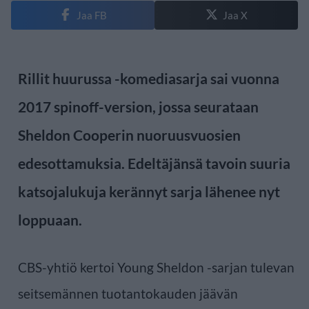
Jaa FB
Jaa X
Rillit huurussa -komediasarja sai vuonna
2017 spinoff-version, jossa seurataan
Sheldon Cooperin nuoruusvuosien
edesottamuksia. Edeltäjänsä tavoin suuria
katsojalukuja kerännyt sarja lähenee nyt
loppuaan.
CBS-yhtiö kertoi Young Sheldon -sarjan tulevan
seitsemännen tuotantokauden jäävän