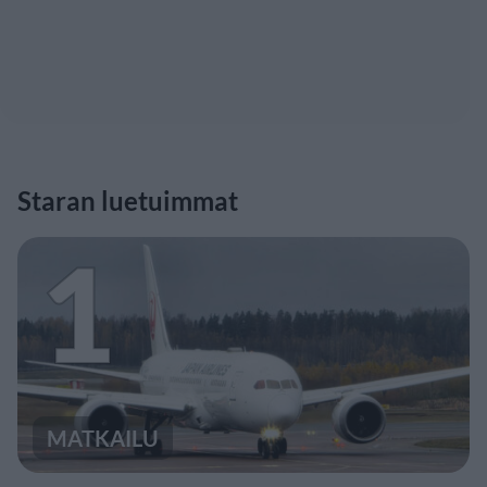
Staran luetuimmat
1
MATKAILU