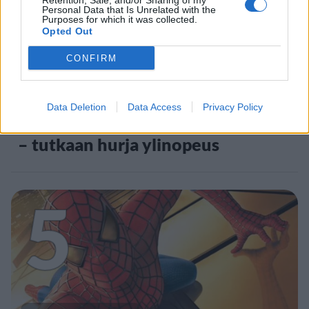
4
Retention, Sale, and/or Sharing of my
Personal Data that Is Unrelated with the
Purposes for which it was collected.
Opted Out
CONFIRM
UUTISET
Data Deletion
Data Access
Privacy Policy
Moottoripyöräilijä pakeni poliisia
– tutkaan hurja ylinopeus
5