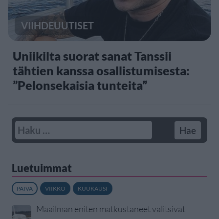
VIIHDEUUTISET
Uniikilta suorat sanat Tanssii
tähtien kanssa osallistumisesta:
”Pelonsekaisia tunteita”
Luetuimmat
PÄIVÄ
VIIKKO
KUUKAUSI
Maailman eniten matkustaneet valitsivat