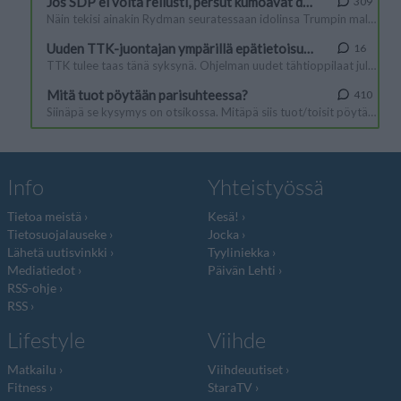
Info
Yhteistyössä
Tietoa meistä
Kesä!
Tietosuojalauseke
Jocka
Lähetä uutisvinkki
Tyyliniekka
Mediatiedot
Päivän Lehti
RSS-ohje
RSS
Lifestyle
Viihde
Matkailu
Viihdeuutiset
Fitness
StaraTV