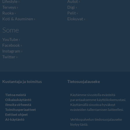
Lifestyle
Autot
Terveys
Digi
Ruoka
Pelit
Koti & Asuminen
Elokuvat
Some
YouTube
Facebook
Instagram
Twitter
Kustantaja ja toimitus
Tietosuojalauseke
Tietoa meistä
Käytämme sivustolla evästeitä
Oikaisukäytäntö
parantaaksemme käyttökokemustasi.
Ilmoita virheestä
Käyttämällä sivustoa hyväksyt
Toimitusperiaatteet
evästeiden tallentamisen laitteellesi.
Eettiset ohjeet
AI-käytäntö
Verkkopalvelun
tiedosuojalauseke
löytyy tästä
.