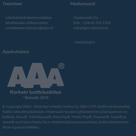
Tiedotteet
Mediamyynti
Lehdistötiedotteet pyydetään
Nostemedia Oy
lähettämään sähköpostitse
Puh. +358 40 356 1332
osoitteeseen
toimitus@stara.fi
mikael@nostemedia.fi
Mediatiedot
Ajankohtaista
© Copyright 2003 - 2026 Stara Media Online Oy. ISSN 1795-8180 (verkkomedia).
Kaikki oikeudet pidätetään. Materiaalin luvaton julkaiseminen ja lainaaminen on
kielletty. Stara®, Viihdetaivas®, Miss Pop®, Mister Pop®, Popstar®, Tuubi® ja
Jetset® ovat Stara Media Oy:n rekisteröityjä tavaramerkkejä, joiden käyttäminen
ilman lupaa on kielletty.