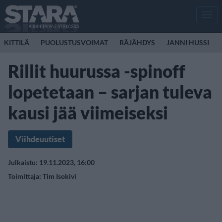
Men
KITTILÄ
PUOLUSTUSVOIMAT
RÄJÄHDYS
JANNI HUSSI
Rillit huurussa -spinoff
lopetetaan – sarjan tuleva
kausi jää viimeiseksi
Viihdeuutiset
Julkaistu: 19.11.2023, 16:00
Toimittaja:
Tim Isokivi