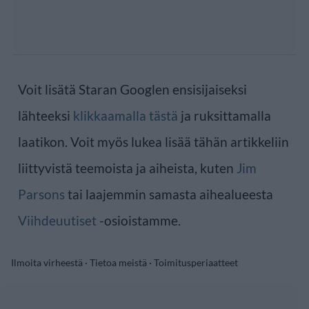
Voit lisätä Staran Googlen ensisijaiseksi
lähteeksi
klikkaamalla tästä
ja ruksittamalla
laatikon. Voit myös lukea lisää tähän artikkeliin
liittyvistä teemoista ja aiheista, kuten
Jim
Parsons
tai laajemmin samasta aihealueesta
Viihdeuutiset
-osioistamme.
Ilmoita virheestä
·
Tietoa meistä
·
Toimitusperiaatteet