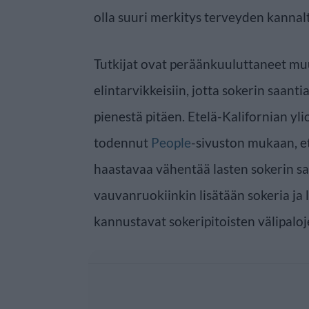
olla suuri merkitys terveyden kannalt
Tutkijat ovat peräänkuuluttaneet muu
elintarvikkeisiin, jotta sokerin saanti
pienestä pitäen. Etelä-Kalifornian yl
todennut
People
-sivuston mukaan, e
haastavaa vähentää lasten sokerin saa
vauvanruokiinkin lisätään sokeria ja 
kannustavat sokeripitoisten välipalo