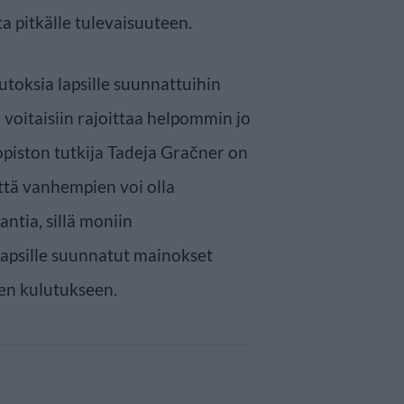
a pitkälle tulevaisuuteen.
toksia lapsille suunnattuihin
a voitaisiin rajoittaa helpommin jo
iopiston tutkija Tadeja Gračner on
ttä vanhempien voi olla
ntia, sillä moniin
lapsille suunnatut mainokset
jen kulutukseen.