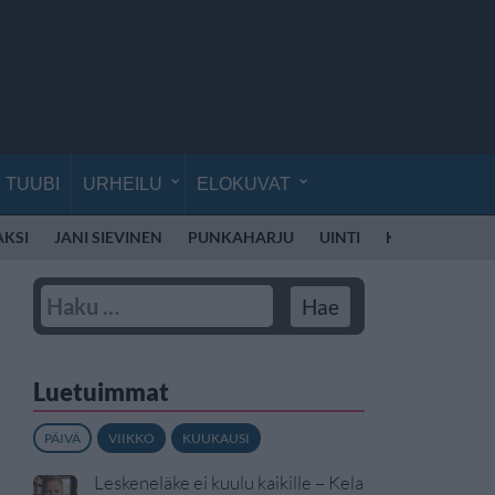
TUUBI
URHEILU
ELOKUVAT
AKSI
JANI SIEVINEN
PUNKAHARJU
UINTI
KÄVELY
LII
Luetuimmat
PÄIVÄ
VIIKKO
KUUKAUSI
Leskeneläke ei kuulu kaikille – Kela