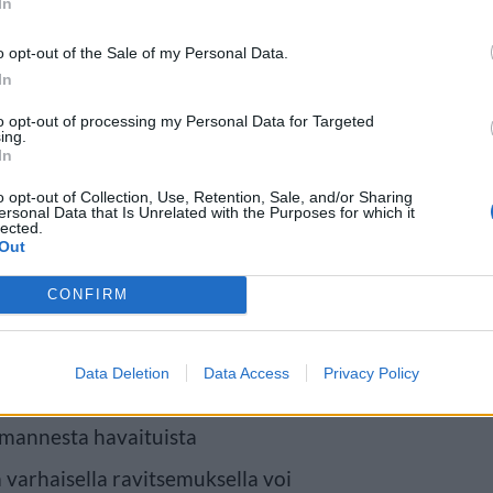
In
o opt-out of the Sale of my Personal Data.
In
to opt-out of processing my Personal Data for Targeted
ing.
In
o opt-out of Collection, Use, Retention, Sale, and/or Sharing
ersonal Data that Is Unrelated with the Purposes for which it
lected.
Out
CONFIRM
Data Deletion
Data Access
Privacy Policy
inen osoittautui erityisen
olmannesta havaituista
 varhaisella ravitsemuksella voi