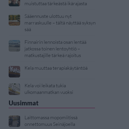
muistuttaa tärkeästä ikärajasta
Sääennuste ulottuu nyt
marraskuulle – tältä näyttää syksyn
sää
Finnairin lennoista osan lentää
jatkossa toinen lentoyhtiö –
matkustajille tärkeä rajoitus
Kela muuttaa terapiakäytäntöä
Kela voi leikata tukia
ulkomaanmatkan vuoksi
Uusimmat
Laittomassa mopomiitissä
onnettomuus Seinäjoella