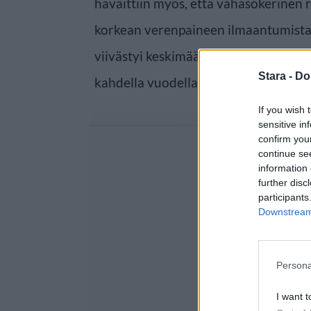
havaittiin myös, että vähäsokerinen 
korkean verenpaineen ilmaantumist
viivästyi keskimäärin neljällä vuodel
Stara -
Do
kahdella vuodella.
If you wish 
sensitive in
confirm you
continue se
information 
further disc
participants
Downstream 
Persona
I want t