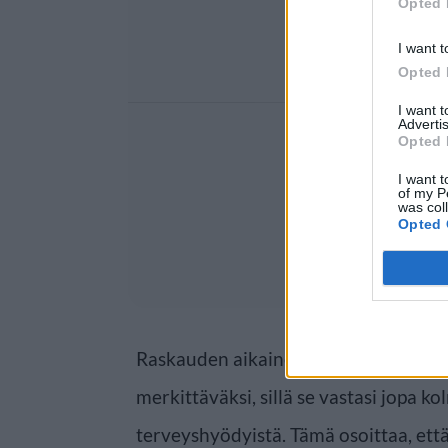
Opted 
I want t
Opted 
I want 
Advertis
Opted 
I want t
of my P
was col
Opted 
Raskauden aikainen sokerin vähentäm
merkittäväksi, sillä se vastasi jopa k
terveyshyödyistä. Tämä osoittaa, että