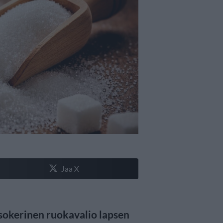
Jaa X
äsokerinen ruokavalio lapsen