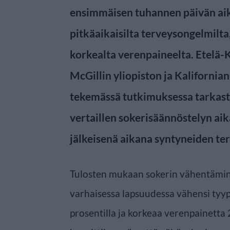
ensimmäisen tuhannen päivän aik
pitkäaikaisilta terveysongelmilta
korkealta verenpaineelta. Etelä-K
McGillin yliopiston ja Kalifornia
tekemässä tutkimuksessa tarkastel
vertaillen sokerisäännöstelyn aik
jälkeisenä aikana syntyneiden ter
Tulosten mukaan sokerin vähentämin
varhaisessa lapsuudessa vähensi tyyp
prosentilla ja korkeaa verenpainetta 