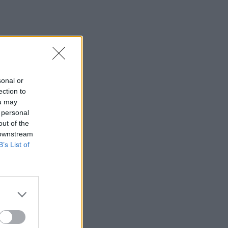
sonal or
ection to
ou may
 personal
out of the
 downstream
B’s List of