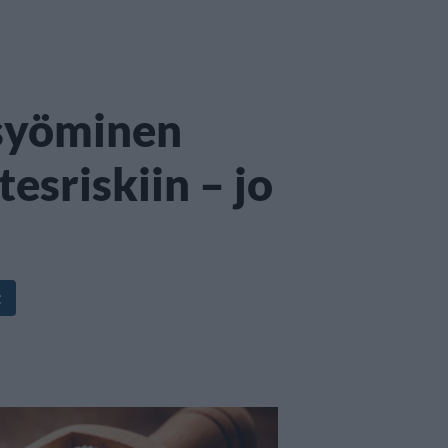
 syöminen
esriskiin – jo
t