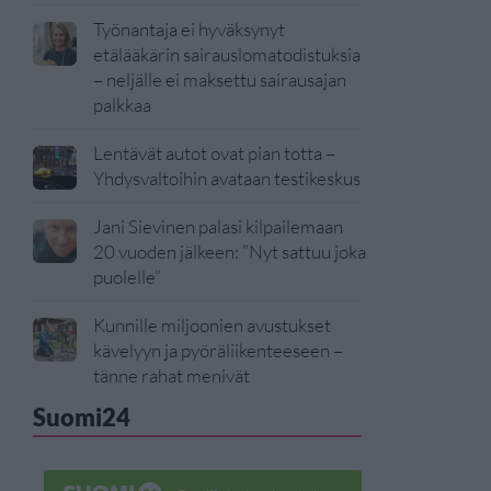
Työnantaja ei hyväksynyt
etälääkärin sairauslomatodistuksia
– neljälle ei maksettu sairausajan
palkkaa
Lentävät autot ovat pian totta –
Yhdysvaltoihin avataan testikeskus
Jani Sievinen palasi kilpailemaan
20 vuoden jälkeen: ”Nyt sattuu joka
puolelle”
Kunnille miljoonien avustukset
kävelyyn ja pyöräliikenteeseen –
tänne rahat menivät
Suomi24