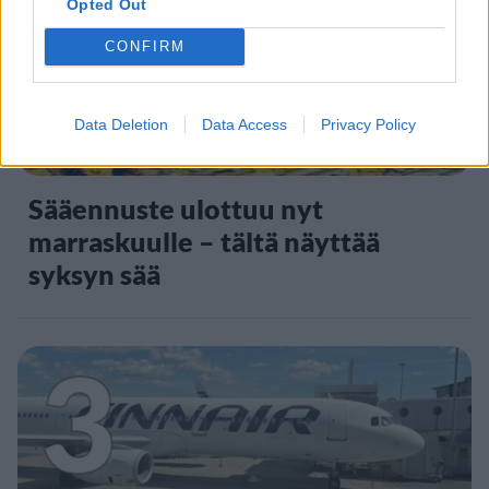
2
Opted Out
CONFIRM
Data Deletion
Data Access
Privacy Policy
VIIHDEUUTISET
Sääennuste ulottuu nyt
marraskuulle – tältä näyttää
syksyn sää
3