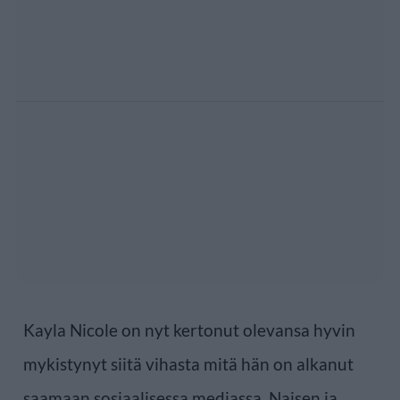
Kayla Nicole on nyt kertonut olevansa hyvin
mykistynyt siitä vihasta mitä hän on alkanut
saamaan sosiaalisessa mediassa. Naisen ja