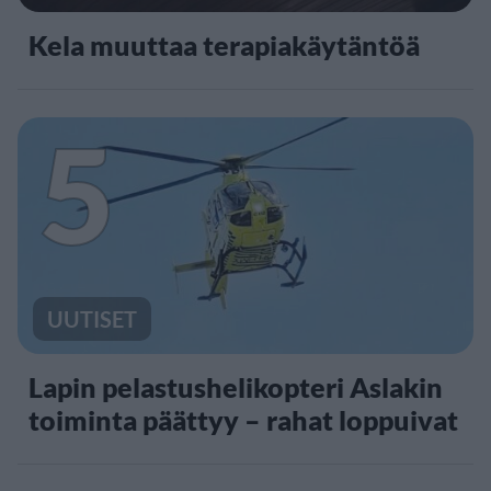
Kela muuttaa terapiakäytäntöä
5
UUTISET
Lapin pelastushelikopteri Aslakin
toiminta päättyy – rahat loppuivat