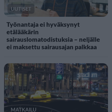
UUTISET
Työnantaja ei hyväksynyt
etälääkärin
sairauslomatodistuksia – neljälle
ei maksettu sairausajan palkkaa
MATKAILU