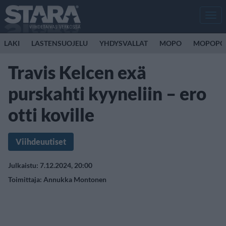
Men
LAKI
LASTENSUOJELU
YHDYSVALLAT
MOPO
MOPOPO
Travis Kelcen exä
purskahti kyyneliin – ero
otti koville
Viihdeuutiset
Julkaistu: 7.12.2024, 20:00
Toimittaja:
Annukka Montonen