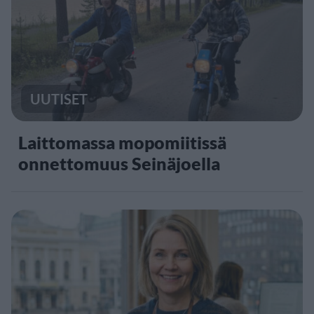
UUTISET
Laittomassa mopomiitissä
onnettomuus Seinäjoella