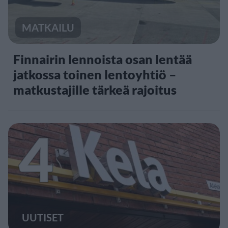
MATKAILU
Finnairin lennoista osan lentää
jatkossa toinen lentoyhtiö –
matkustajille tärkeä rajoitus
4
UUTISET