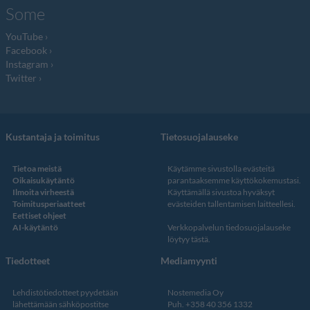
Some
YouTube
Facebook
Instagram
Twitter
Kustantaja ja toimitus
Tietosuojalauseke
Tietoa meistä
Käytämme sivustolla evästeitä
Oikaisukäytäntö
parantaaksemme käyttökokemustasi.
Ilmoita virheestä
Käyttämällä sivustoa hyväksyt
Toimitusperiaatteet
evästeiden tallentamisen laitteellesi.
Eettiset ohjeet
AI-käytäntö
Verkkopalvelun
tiedosuojalauseke
löytyy tästä
.
Tiedotteet
Mediamyynti
Lehdistötiedotteet pyydetään
Nostemedia Oy
lähettämään sähköpostitse
Puh. +358 40 356 1332