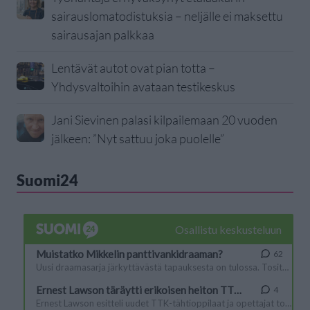
sairauslomatodistuksia – neljälle ei maksettu
sairausajan palkkaa
Lentävät autot ovat pian totta –
Yhdysvaltoihin avataan testikeskus
Jani Sievinen palasi kilpailemaan 20 vuoden
jälkeen: ”Nyt sattuu joka puolelle”
Suomi24