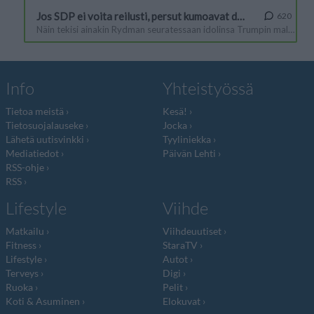
Info
Yhteistyössä
Tietoa meistä
Kesä!
Tietosuojalauseke
Jocka
Lähetä uutisvinkki
Tyyliniekka
Mediatiedot
Päivän Lehti
RSS-ohje
RSS
Lifestyle
Viihde
Matkailu
Viihdeuutiset
Fitness
StaraTV
Lifestyle
Autot
Terveys
Digi
Ruoka
Pelit
Koti & Asuminen
Elokuvat