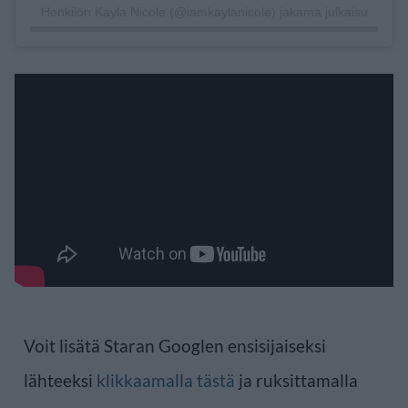
Henkilön Kayla Nicole (@iamkaylanicole) jakama julkaisu
Voit lisätä Staran Googlen ensisijaiseksi
lähteeksi
klikkaamalla tästä
ja ruksittamalla