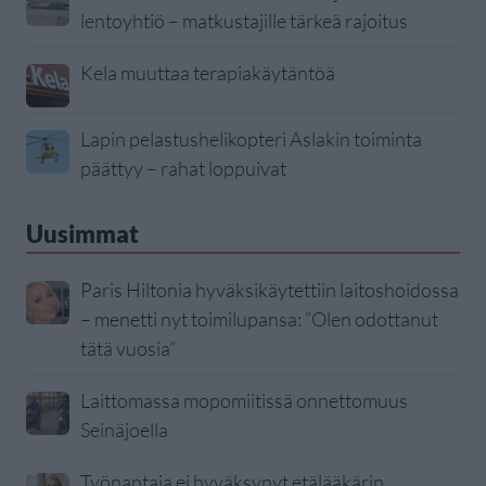
lentoyhtiö – matkustajille tärkeä rajoitus
Kela muuttaa terapiakäytäntöä
Lapin pelastushelikopteri Aslakin toiminta
päättyy – rahat loppuivat
Uusimmat
Paris Hiltonia hyväksikäytettiin laitoshoidossa
– menetti nyt toimilupansa: ”Olen odottanut
tätä vuosia”
Laittomassa mopomiitissä onnettomuus
Seinäjoella
Työnantaja ei hyväksynyt etälääkärin