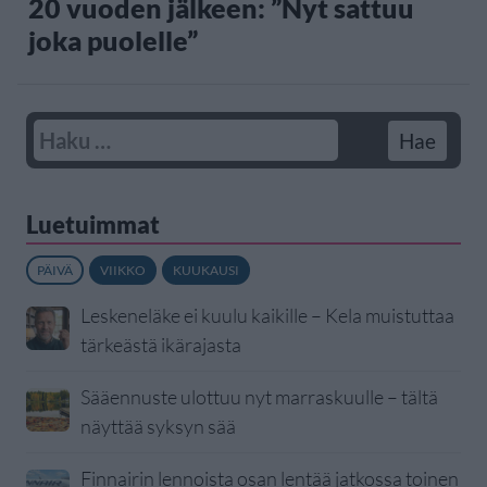
20 vuoden jälkeen: ”Nyt sattuu
joka puolelle”
Luetuimmat
PÄIVÄ
VIIKKO
KUUKAUSI
Leskeneläke ei kuulu kaikille – Kela muistuttaa
tärkeästä ikärajasta
Sääennuste ulottuu nyt marraskuulle – tältä
näyttää syksyn sää
Finnairin lennoista osan lentää jatkossa toinen