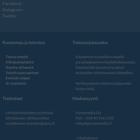
Facebook
Instagram
Twitter
Kustantaja ja toimitus
Tietosuojalauseke
Tietoa meistä
Käytämme sivustolla evästeitä
Oikaisukäytäntö
parantaaksemme käyttökokemustasi.
Ilmoita virheestä
Käyttämällä sivustoa hyväksyt
Toimitusperiaatteet
evästeiden tallentamisen laitteellesi.
Eettiset ohjeet
AI-käytäntö
Verkkopalvelun
tiedosuojalauseke
löytyy tästä
.
Tiedotteet
Mediamyynti
Lehdistötiedotteet pyydetään
Nostemedia Oy
lähettämään sähköpostitse
Puh. +358 40 356 1332
osoitteeseen
toimitus@stara.fi
mikael@nostemedia.fi
Mediatiedot