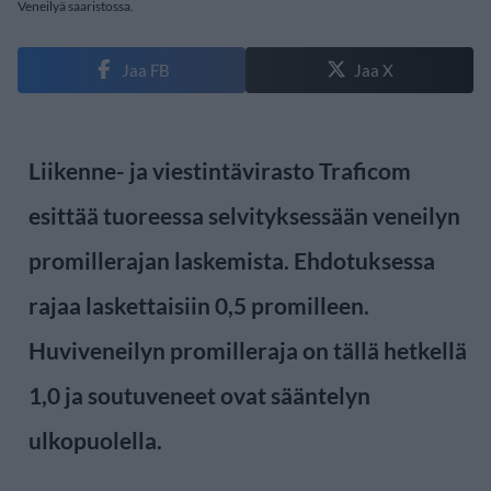
Veneilyä saaristossa.
Jaa FB
Jaa X
Liikenne- ja viestintävirasto Traficom
esittää tuoreessa selvityksessään veneilyn
promillerajan laskemista. Ehdotuksessa
rajaa laskettaisiin 0,5 promilleen.
Huviveneilyn promilleraja on tällä hetkellä
1,0 ja soutuveneet ovat sääntelyn
ulkopuolella.