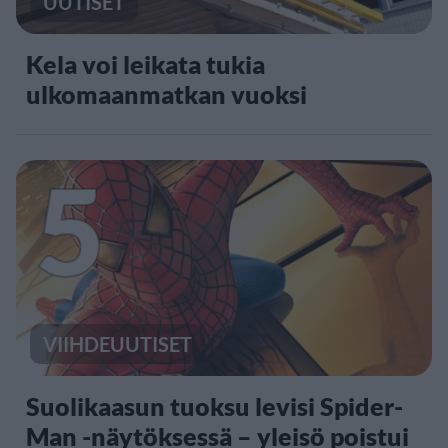
UUTISET
Kela voi leikata tukia
ulkomaanmatkan vuoksi
5
VIIHDEUUTISET
Suolikaasun tuoksu levisi Spider-
Man -näytöksessä – yleisö poistui