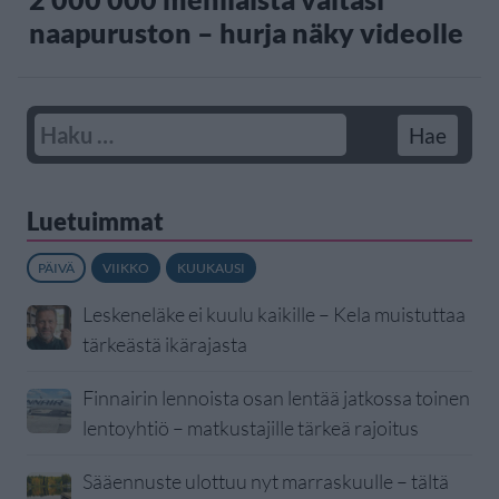
naapuruston – hurja näky videolle
Luetuimmat
PÄIVÄ
VIIKKO
KUUKAUSI
Leskeneläke ei kuulu kaikille – Kela muistuttaa
tärkeästä ikärajasta
Finnairin lennoista osan lentää jatkossa toinen
lentoyhtiö – matkustajille tärkeä rajoitus
Sääennuste ulottuu nyt marraskuulle – tältä