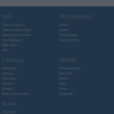
Info
Yhteistyössä
Tietoa meistä
Kesä!
Tietosuojalauseke
Jocka
Lähetä uutisvinkki
Tyyliniekka
Mediatiedot
Päivän Lehti
RSS-ohje
RSS
Lifestyle
Viihde
Matkailu
Viihdeuutiset
Fitness
StaraTV
Lifestyle
Autot
Terveys
Digi
Ruoka
Pelit
Koti & Asuminen
Elokuvat
Some
YouTube