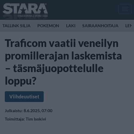
Men
TALLINK SILJA
POKEMON
LAKI
SAIRAANHOITAJA
LEN
Traficom vaatii veneilyn
promillerajan laskemista
– täsmäjuopottelulle
loppu?
Viihdeuutiset
Julkaistu: 8.6.2025, 07:00
Toimittaja:
Tim Isokivi