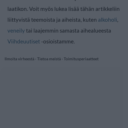
laatikon. Voit myös lukea lisää tähän artikkeliin
liittyvistä teemoista ja aiheista, kuten
alkoholi
,
veneily
tai laajemmin samasta aihealueesta
Viihdeuutiset
-osioistamme.
Ilmoita virheestä
·
Tietoa meistä
·
Toimitusperiaatteet