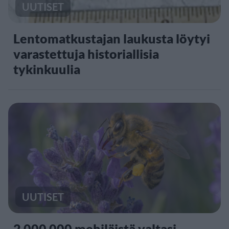
UUTISET
Lentomatkustajan laukusta löytyi
varastettuja historiallisia
tykinkuulia
UUTISET
2 000 000 mehiläistä valtasi