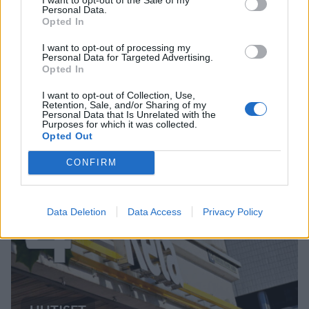
Personal Data.
Opted In
I want to opt-out of processing my
VIIHDEUUTISET
Personal Data for Targeted Advertising.
Opted In
Sääennuste ulottuu nyt
I want to opt-out of Collection, Use,
Retention, Sale, and/or Sharing of my
marraskuulle – tältä näyttää
Personal Data that Is Unrelated with the
Purposes for which it was collected.
syksyn sää
Opted Out
CONFIRM
4
Data Deletion
Data Access
Privacy Policy