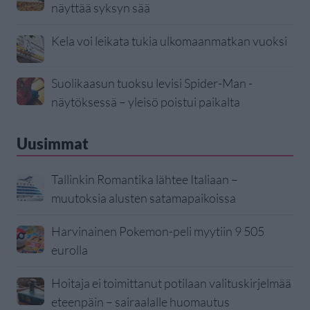
näyttää syksyn sää
Kela voi leikata tukia ulkomaanmatkan vuoksi
Suolikaasun tuoksu levisi Spider-Man -
näytöksessä – yleisö poistui paikalta
Uusimmat
Tallinkin Romantika lähtee Italiaan –
muutoksia alusten satamapaikoissa
Harvinainen Pokemon-peli myytiin 9 505
eurolla
Hoitaja ei toimittanut potilaan valituskirjelmää
eteenpäin – sairaalalle huomautus