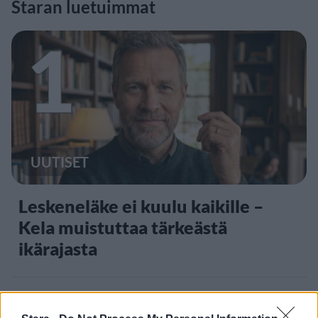
Staran luetuimmat
1
UUTISET
Leskeneläke ei kuulu kaikille –
Kela muistuttaa tärkeästä
ikärajasta