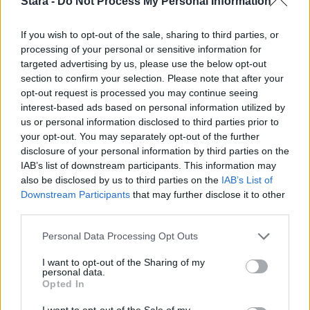
2
Stara -
Do Not Process My Personal Information
If you wish to opt-out of the sale, sharing to third parties, or
processing of your personal or sensitive information for
targeted advertising by us, please use the below opt-out
section to confirm your selection. Please note that after your
opt-out request is processed you may continue seeing
MATKAILU
interest-based ads based on personal information utilized by
us or personal information disclosed to third parties prior to
your opt-out. You may separately opt-out of the further
Finnairin lennoista osan lentää
disclosure of your personal information by third parties on the
jatkossa toinen lentoyhtiö –
IAB’s list of downstream participants. This information may
also be disclosed by us to third parties on the
IAB’s List of
matkustajille tärkeä rajoitus
Downstream Participants
that may further disclose it to other
third parties.
Personal Data Processing Opt Outs
3
I want to opt-out of the Sharing of my
personal data.
Opted In
I want to opt-out of the Sale of my