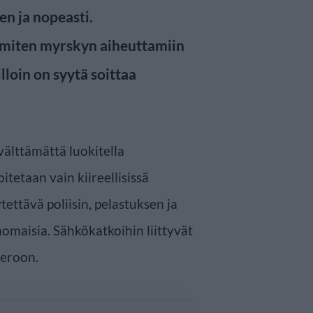
en ja nopeasti.
, miten myrskyn aiheuttamiin
lloin on syytä soittaa
välttämättä luokitella
tetaan vain kiireellisissä
ytettävä poliisin, pelastuksen ja
nomaisia. Sähkökatkoihin liittyvät
meroon.