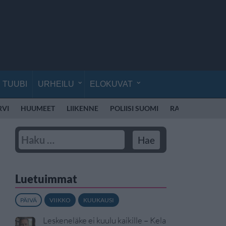
TUUBI
URHEILU
ELOKUVAT
RVI
HUUMEET
LIIKENNE
POLIISI SUOMI
RATTIJUOPPO
Luetuimmat
PÄIVÄ
VIIKKO
KUUKAUSI
Leskeneläke ei kuulu kaikille – Kela