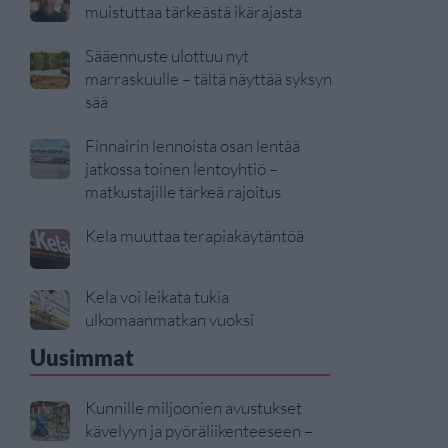
muistuttaa tärkeästä ikärajasta
Sääennuste ulottuu nyt
marraskuulle – tältä näyttää syksyn
sää
Finnairin lennoista osan lentää
jatkossa toinen lentoyhtiö –
matkustajille tärkeä rajoitus
Kela muuttaa terapiakäytäntöä
Kela voi leikata tukia
ulkomaanmatkan vuoksi
Uusimmat
Kunnille miljoonien avustukset
kävelyyn ja pyöräliikenteeseen –