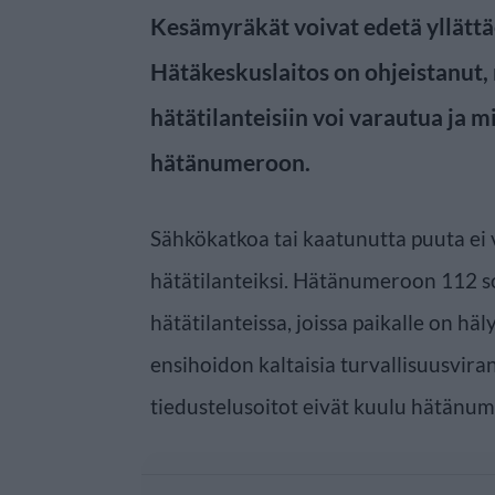
Kesämyräkät voivat edetä yllättä
Hätäkeskuslaitos on ohjeistanut
hätätilanteisiin voi varautua ja mi
hätänumeroon.
Sähkökatkoa tai kaatunutta puuta ei 
hätätilanteiksi. Hätänumeroon 112 soi
hätätilanteissa, joissa paikalle on häl
ensihoidon kaltaisia turvallisuusvira
tiedustelusoitot eivät kuulu hätänu