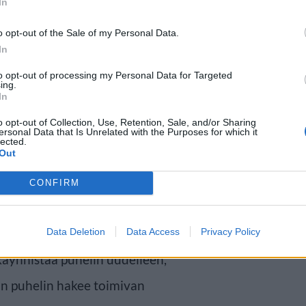
In
o opt-out of the Sale of my Personal Data.
In
to opt-out of processing my Personal Data for Targeted
ing.
In
a tulee ilmoittaa
o opt-out of Collection, Use, Retention, Sale, and/or Sharing
ersonal Data that Is Unrelated with the Purposes for which it
tai voi aiheutua vaaratilanteita,
lected.
Out
Mikäli vaaraa ei ole, vastaa
CONFIRM
rakoitsija tai maanomistaja.
ä ongelmia puhelinverkon
Data Deletion
Data Access
Privacy Policy
käynnistää puhelin uudelleen,
oin puhelin hakee toimivan