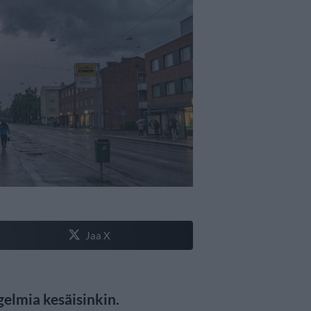
Jaa X
gelmia kesäisinkin.