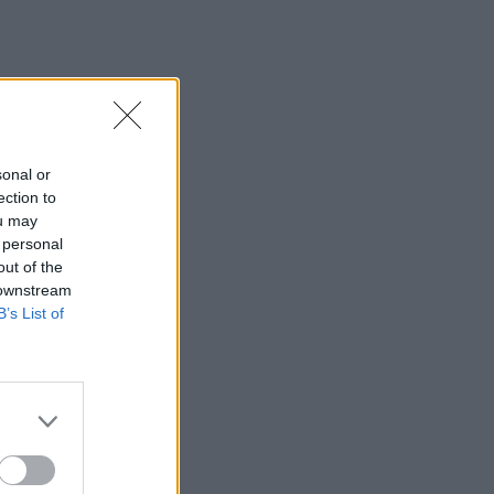
sonal or
ection to
ou may
 personal
out of the
 downstream
B’s List of