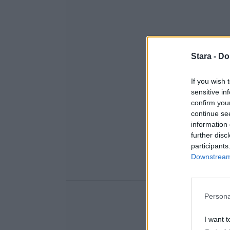
Stara -
Do
If you wish 
sensitive in
confirm you
continue se
information 
further disc
participants
Downstream 
Persona
I want t