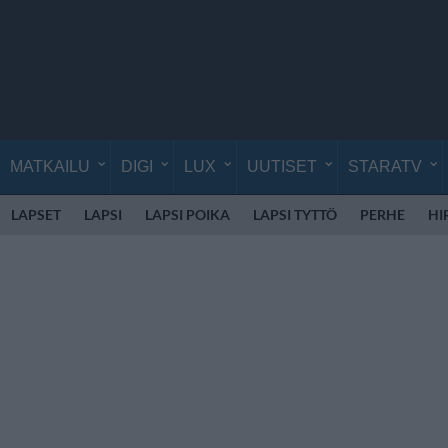
MATKAILU
DIGI
LUX
UUTISET
STARATV
LAPSET
LAPSI
LAPSI POIKA
LAPSI TYTTÖ
PERHE
HI