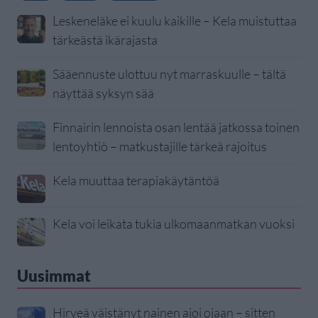
Leskeneläke ei kuulu kaikille – Kela muistuttaa
tärkeästä ikärajasta
Sääennuste ulottuu nyt marraskuulle – tältä
näyttää syksyn sää
Finnairin lennoista osan lentää jatkossa toinen
lentoyhtiö – matkustajille tärkeä rajoitus
Kela muuttaa terapiakäytäntöä
Kela voi leikata tukia ulkomaanmatkan vuoksi
Uusimmat
Hirveä väistänyt nainen ajoi ojaan – sitten