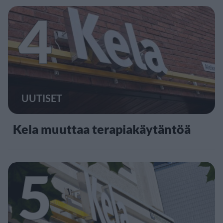
4
UUTISET
Kela muuttaa terapiakäytäntöä
5