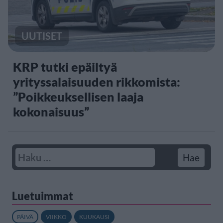
UUTISET
KRP tutki epäiltyä
yrityssalaisuuden rikkomista:
”Poikkeuksellisen laaja
kokonaisuus”
Luetuimmat
PÄIVÄ
VIIKKO
KUUKAUSI