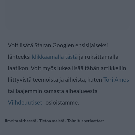
Voit lisätä Staran Googlen ensisijaiseksi
lähteeksi
klikkaamalla tästä
ja ruksittamalla
laatikon. Voit myös lukea lisää tähän artikkeliin
liittyvistä teemoista ja aiheista, kuten
Tori Amos
tai laajemmin samasta aihealueesta
Viihdeuutiset
-osioistamme.
Ilmoita virheestä
·
Tietoa meistä
·
Toimitusperiaatteet