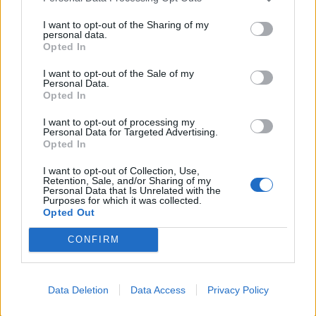
Leskeneläke ei kuulu kaikille –
I want to opt-out of the Sharing of my
personal data.
Kela muistuttaa tärkeästä
Opted In
ikärajasta
I want to opt-out of the Sale of my
Personal Data.
Opted In
2
I want to opt-out of processing my
Personal Data for Targeted Advertising.
Opted In
I want to opt-out of Collection, Use,
Retention, Sale, and/or Sharing of my
Personal Data that Is Unrelated with the
Purposes for which it was collected.
Opted Out
CONFIRM
VIIHDEUUTISET
Sääennuste ulottuu nyt
Data Deletion
Data Access
Privacy Policy
marraskuulle – tältä näyttää