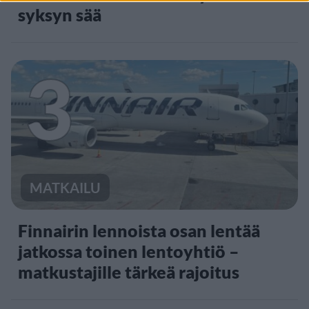
syksyn sää
3
MATKAILU
Finnairin lennoista osan lentää
jatkossa toinen lentoyhtiö –
matkustajille tärkeä rajoitus