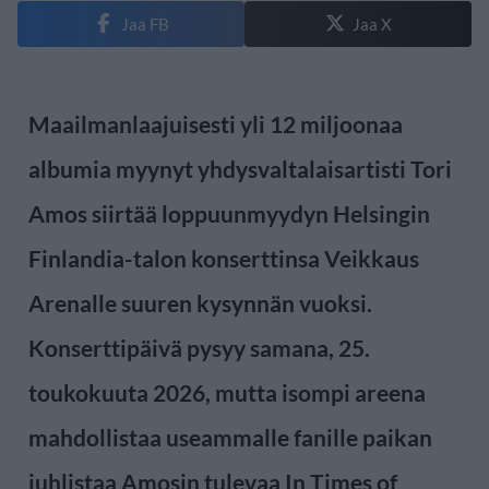
Jaa FB
Jaa X
Maailmanlaajuisesti yli 12 miljoonaa
albumia myynyt yhdysvaltalaisartisti Tori
Amos siirtää loppuunmyydyn Helsingin
Finlandia-talon konserttinsa Veikkaus
Arenalle suuren kysynnän vuoksi.
Konserttipäivä pysyy samana, 25.
toukokuuta 2026, mutta isompi areena
mahdollistaa useammalle fanille paikan
juhlistaa Amosin tulevaa In Times of