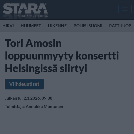
Men
HIRVI
HUUMEET
LIIKENNE
POLIISI SUOMI
RATTIJUOP
Tori Amosin
loppuunmyyty konsertti
Helsingissä siirtyi
Viihdeuutiset
Julkaistu: 2.1.2026, 09:38
Toimittaja:
Annukka Montonen