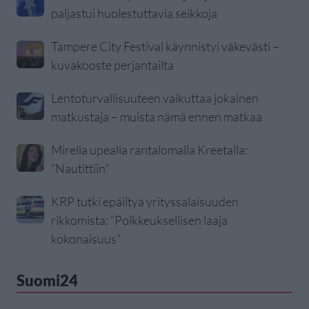
paljastui huolestuttavia seikkoja
Tampere City Festival käynnistyi väkevästi –
kuvakooste perjantailta
Lentoturvallisuuteen vaikuttaa jokainen
matkustaja – muista nämä ennen matkaa
Mirella upealla rantalomalla Kreetalla:
”Nautittiin”
KRP tutki epäiltyä yrityssalaisuuden
rikkomista: ”Poikkeuksellisen laaja
kokonaisuus”
Suomi24