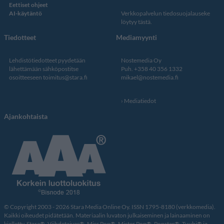
Eettiset ohjeet
AI-käytäntö
Verkkopalvelun
tiedosuojalauseke
löytyy tästä
.
Tiedotteet
Mediamyynti
Lehdistötiedotteet pyydetään
Nostemedia Oy
lähettämään sähköpostitse
Puh. +358 40 356 1332
osoitteeseen
toimitus@stara.fi
mikael@nostemedia.fi
Mediatiedot
Ajankohtaista
© Copyright 2003 - 2026 Stara Media Online Oy. ISSN 1795-8180 (verkkomedia).
Kaikki oikeudet pidätetään. Materiaalin luvaton julkaiseminen ja lainaaminen on
kielletty. Stara®, Viihdetaivas®, Miss Pop®, Mister Pop®, Popstar®, Tuubi® ja