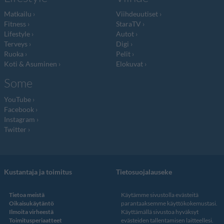
Matkailu
Viihdeuutiset
Fitness
StaraTV
Lifestyle
Autot
Terveys
Digi
Ruoka
Pelit
Koti & Asuminen
Elokuvat
Some
YouTube
Facebook
Instagram
Twitter
Kustantaja ja toimitus
Tietosuojalauseke
Tietoa meistä
Käytämme sivustolla evästeitä
Oikaisukäytäntö
parantaaksemme käyttökokemustasi.
Ilmoita virheestä
Käyttämällä sivustoa hyväksyt
Toimitusperiaatteet
evästeiden tallentamisen laitteellesi.