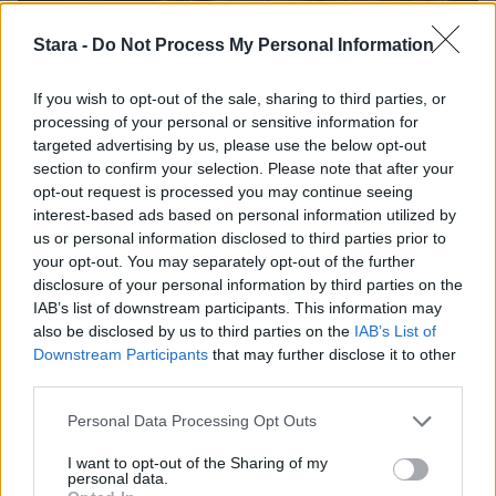
Stara -
Do Not Process My Personal Information
If you wish to opt-out of the sale, sharing to third parties, or
processing of your personal or sensitive information for
targeted advertising by us, please use the below opt-out
Galleria
section to confirm your selection. Please note that after your
opt-out request is processed you may continue seeing
interest-based ads based on personal information utilized by
3.10.2011, 16:00
us or personal information disclosed to third parties prior to
your opt-out. You may separately opt-out of the further
Kuvagalleria: Tori Amos
disclosure of your personal information by third parties on the
IAB’s list of downstream participants. This information may
also be disclosed by us to third parties on the
IAB’s List of
ihastutti Helsingissä
Downstream Participants
that may further disclose it to other
third parties.
Maailmanlaajuisesti reilusti yli
Personal Data Processing Opt Outs
kymmenenmiljoonaa albumia myynyt Tori
I want to opt-out of the Sharing of my
personal data.