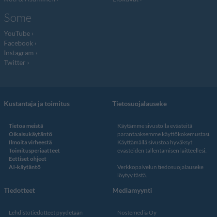
Some
YouTube
Facebook
Instagram
Twitter
Kustantaja ja toimitus
Tietosuojalauseke
Tietoa meistä
Käytämme sivustolla evästeitä
Oikaisukäytäntö
parantaaksemme käyttökokemustasi.
Ilmoita virheestä
Käyttämällä sivustoa hyväksyt
Toimitusperiaatteet
evästeiden tallentamisen laitteellesi.
Eettiset ohjeet
AI-käytäntö
Verkkopalvelun
tiedosuojalauseke
löytyy tästä
.
Tiedotteet
Mediamyynti
Lehdistötiedotteet pyydetään
Nostemedia Oy