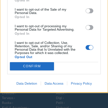
Opted In
Amos konsertoi Helsingissä
I want to opt-out of the Sale of my
Personal Data.
Opted In
I want to opt-out of processing my
Personal Data for Targeted Advertising.
Info
Yhteistyössä
Opted In
Tietoa meistä
Kesä!
I want to opt-out of Collection, Use,
Retention, Sale, and/or Sharing of my
Tietosuojalauseke
Jocka
Personal Data that Is Unrelated with the
Lähetä uutisvinkki
Tyyliniekka
Purposes for which it was collected.
Mediatiedot
Päivän Lehti
Opted Out
RSS-ohje
RSS
CONFIRM
Lifestyle
Viihde
Matkailu
Viihdeuutiset
Data Deletion
Data Access
Privacy Policy
Fitness
StaraTV
Lifestyle
Autot
Terveys
Digi
Ruoka
Pelit
Koti & Asuminen
Elokuvat