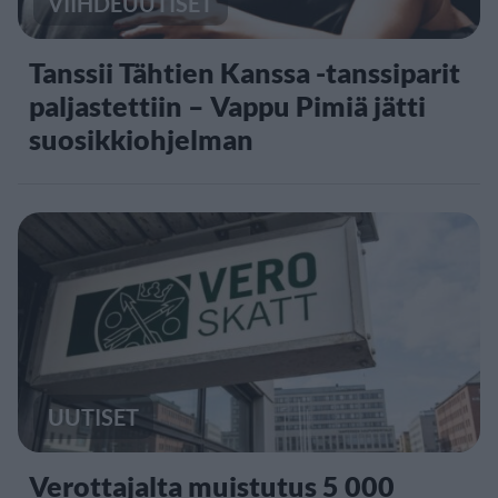
VIIHDEUUTISET
Tanssii Tähtien Kanssa -tanssiparit
paljastettiin – Vappu Pimiä jätti
suosikkiohjelman
UUTISET
Verottajalta muistutus 5 000