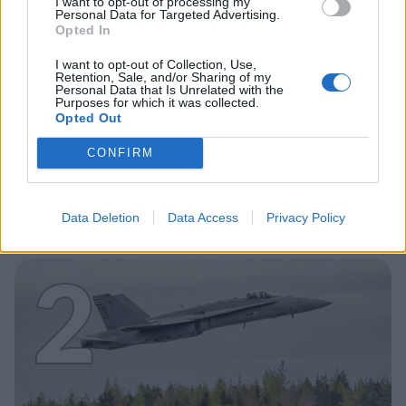
I want to opt-out of processing my
Personal Data for Targeted Advertising.
Opted In
I want to opt-out of Collection, Use,
Retention, Sale, and/or Sharing of my
MATKAILU
Personal Data that Is Unrelated with the
Purposes for which it was collected.
Opted Out
Maailman eniten matkustaneet
CONFIRM
valitsivat suosikkikohteensa –
yllättävä voittaja
Data Deletion
Data Access
Privacy Policy
2