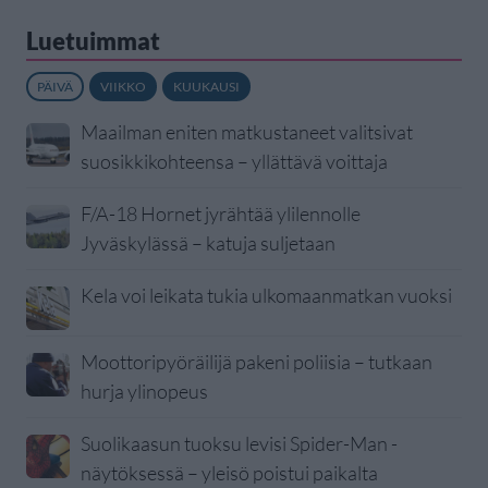
Luetuimmat
PÄIVÄ
VIIKKO
KUUKAUSI
Maailman eniten matkustaneet valitsivat
suosikkikohteensa – yllättävä voittaja
F/A-18 Hornet jyrähtää ylilennolle
Jyväskylässä – katuja suljetaan
Kela voi leikata tukia ulkomaanmatkan vuoksi
Moottoripyöräilijä pakeni poliisia – tutkaan
hurja ylinopeus
Suolikaasun tuoksu levisi Spider-Man -
näytöksessä – yleisö poistui paikalta