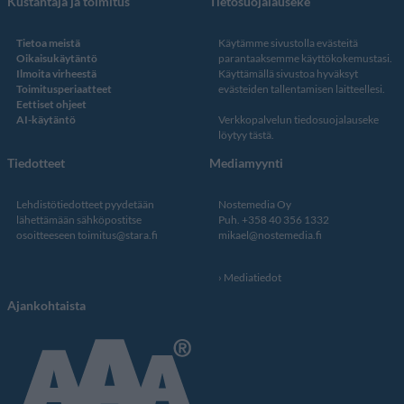
Kustantaja ja toimitus
Tietosuojalauseke
Tietoa meistä
Käytämme sivustolla evästeitä
Oikaisukäytäntö
parantaaksemme käyttökokemustasi.
Ilmoita virheestä
Käyttämällä sivustoa hyväksyt
Toimitusperiaatteet
evästeiden tallentamisen laitteellesi.
Eettiset ohjeet
AI-käytäntö
Verkkopalvelun
tiedosuojalauseke
löytyy tästä
.
Tiedotteet
Mediamyynti
Lehdistötiedotteet pyydetään
Nostemedia Oy
lähettämään sähköpostitse
Puh. +358 40 356 1332
osoitteeseen
toimitus@stara.fi
mikael@nostemedia.fi
Mediatiedot
Ajankohtaista