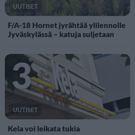
UUTISET
F/A-18 Hornet jyrähtää ylilennolle
Jyväskylässä – katuja suljetaan
3
UUTISET
Kela voi leikata tukia