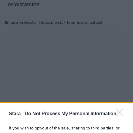
osioistamme.
Ilmoita virheestä
·
Tietoa meistä
·
Toimitusperiaatteet
Stara -
Do Not Process My Personal Information
If you wish to opt-out of the sale, sharing to third parties, or