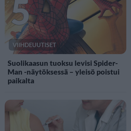
5
VIIHDEUUTISET
Suolikaasun tuoksu levisi Spider-
Man -näytöksessä – yleisö poistui
paikalta