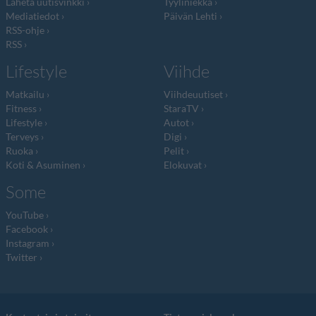
Lähetä uutisvinkki
Tyyliniekka
Mediatiedot
Päivän Lehti
RSS-ohje
RSS
Lifestyle
Viihde
Matkailu
Viihdeuutiset
Fitness
StaraTV
Lifestyle
Autot
Terveys
Digi
Ruoka
Pelit
Koti & Asuminen
Elokuvat
Some
YouTube
Facebook
Instagram
Twitter