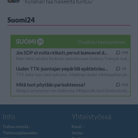
”Kyllähän tää haikeelta tuntuu”
Suomi24
Info
Yhteistyössä
Tietoa meistä
Kesä!
Tietosuojalauseke
Jocka