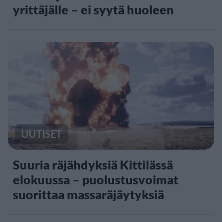
yrittäjälle – ei syytä huoleen
UUTISET
Suuria räjähdyksiä Kittilässä
elokuussa – puolustusvoimat
suorittaa massaräjäytyksiä