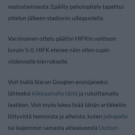
vastustamisesta. Epäilty pahoinpitely tapahtui
ottelun jälkeen stadionin ulkopuolella.
Varsinainen ottelu päättyi HIFKin voittoon
luvuin 5-0. HIFK etenee näin ollen cupin
viidennelle kierrokselle.
Voit lisätä Staran Googlen ensisijaiseksi
lähteeksi
klikkaamalla tästä
ja ruksittamalla
laatikon. Voit myös lukea lisää tähän artikkeliin
liittyvistä teemoista ja aiheista, kuten
jalkapallo
tai laajemmin samasta aihealueesta
Uutiset
-