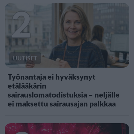
2
UUTISET
Työnantaja ei hyväksynyt
etälääkärin
sairauslomatodistuksia – neljälle
ei maksettu sairausajan palkkaa