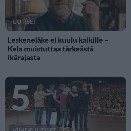
UUTISET
Leskeneläke ei kuulu kaikille –
Kela muistuttaa tärkeästä
ikärajasta
5
VIIHDEUUTISET