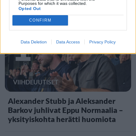
Purposes for which it was collected.
Opted Out
Staran luetuimmat
CONFIRM
1
Data Deletion
Data Access
Privacy Policy
VIIHDEUUTISET
Alexander Stubb ja Aleksander
Barkov juhlivat Eppu Normaalia –
yksityiskohta herätti huomiota