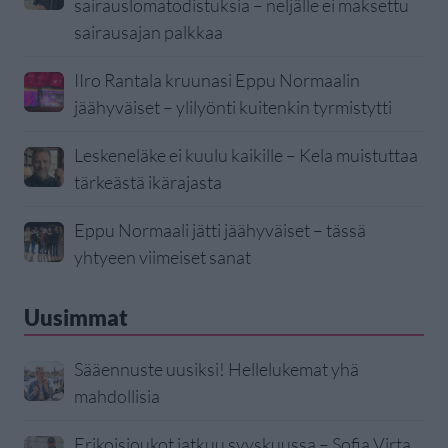
sairauslomatodistuksia – neljälle ei maksettu
sairausajan palkkaa
IIro Rantala kruunasi Eppu Normaalin
jäähyväiset – ylilyönti kuitenkin tyrmistytti
Leskeneläke ei kuulu kaikille – Kela muistuttaa
tärkeästä ikärajasta
Eppu Normaali jätti jäähyväiset – tässä
yhtyeen viimeiset sanat
Uusimmat
Sääennuste uusiksi! Hellelukemat yhä
mahdollisia
Erikoisjoukot jatkuu syyskuussa – Sofia Virta