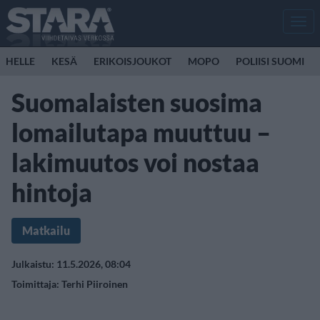
Men
HELLE
KESÄ
ERIKOISJOUKOT
MOPO
POLIISI SUOMI
Suomalaisten suosima
lomailutapa muuttuu –
lakimuutos voi nostaa
hintoja
Matkailu
Julkaistu: 11.5.2026, 08:04
Toimittaja:
Terhi Piiroinen