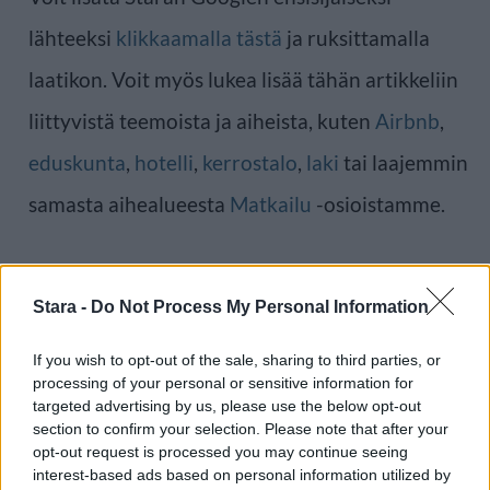
lähteeksi
klikkaamalla tästä
ja ruksittamalla
laatikon. Voit myös lukea lisää tähän artikkeliin
liittyvistä teemoista ja aiheista, kuten
Airbnb
,
eduskunta
,
hotelli
,
kerrostalo
,
laki
tai laajemmin
samasta aihealueesta
Matkailu
-osioistamme.
Ilmoita virheestä
·
Tietoa meistä
·
Toimitusperiaatteet
Stara -
Do Not Process My Personal Information
If you wish to opt-out of the sale, sharing to third parties, or
processing of your personal or sensitive information for
targeted advertising by us, please use the below opt-out
section to confirm your selection. Please note that after your
opt-out request is processed you may continue seeing
interest-based ads based on personal information utilized by