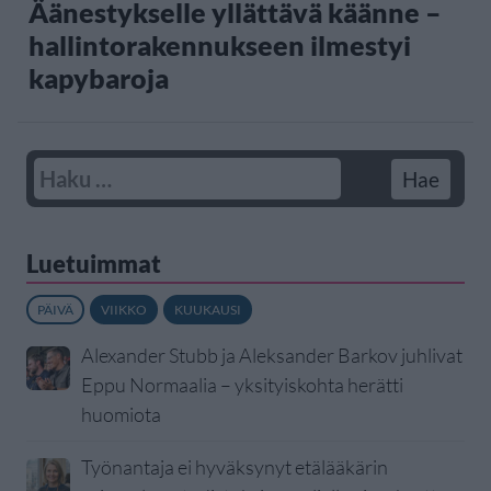
Äänestykselle yllättävä käänne –
hallintorakennukseen ilmestyi
kapybaroja
Luetuimmat
PÄIVÄ
VIIKKO
KUUKAUSI
Alexander Stubb ja Aleksander Barkov juhlivat
Eppu Normaalia – yksityiskohta herätti
huomiota
Työnantaja ei hyväksynyt etälääkärin