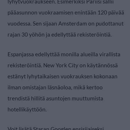
lyhytvuokraukseen. Esimerkiksi Pariisi sallii
pääasunnon vuokraamisen enintään 120 päivää
vuodessa. Sen sijaan Amsterdam on pudottanut
rajan 30 yöhön ja edellyttää rekisteröintiä.
Espanjassa edellyttää monilla alueilla virallista
rekisteröintiä. New York City on käytännössä
estänyt lyhytaikaisen vuokrauksen kokonaan
ilman omistajan läsnäoloa, mikä kertoo
trendistä hillitä asuntojen muuttumista
hotellikäyttöön.
Voit lisätä Staran Googlen ensisijaiseksi