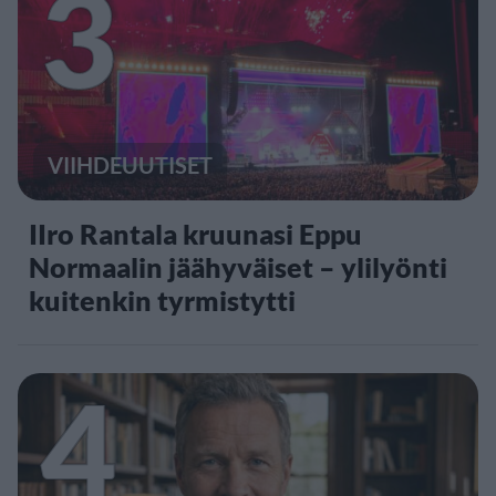
3
VIIHDEUUTISET
IIro Rantala kruunasi Eppu
Normaalin jäähyväiset – ylilyönti
kuitenkin tyrmistytti
4