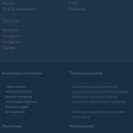
Ruoka
Pelit
Koti & Asuminen
Elokuvat
Some
YouTube
Facebook
Instagram
Twitter
Kustantaja ja toimitus
Tietosuojalauseke
Tietoa meistä
Käytämme sivustolla evästeitä
Oikaisukäytäntö
parantaaksemme käyttökokemustasi.
Ilmoita virheestä
Käyttämällä sivustoa hyväksyt
Toimitusperiaatteet
evästeiden tallentamisen laitteellesi.
Eettiset ohjeet
AI-käytäntö
Verkkopalvelun
tiedosuojalauseke
löytyy tästä
.
Tiedotteet
Mediamyynti