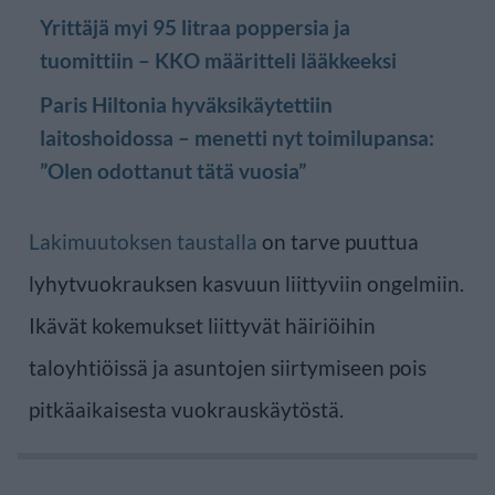
Yrittäjä myi 95 litraa poppersia ja
tuomittiin – KKO määritteli lääkkeeksi
Paris Hiltonia hyväksikäytettiin
laitoshoidossa – menetti nyt toimilupansa:
”Olen odottanut tätä vuosia”
Lakimuutoksen taustalla
on tarve puuttua
lyhytvuokrauksen kasvuun liittyviin ongelmiin.
Ikävät kokemukset liittyvät häiriöihin
taloyhtiöissä ja asuntojen siirtymiseen pois
pitkäaikaisesta vuokrauskäytöstä.