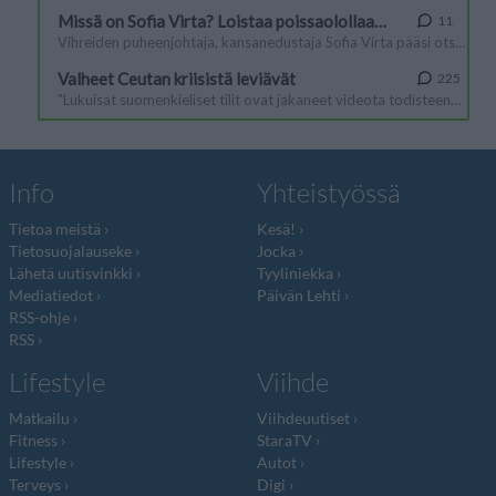
Info
Yhteistyössä
Tietoa meistä
Kesä!
Tietosuojalauseke
Jocka
Lähetä uutisvinkki
Tyyliniekka
Mediatiedot
Päivän Lehti
RSS-ohje
RSS
Lifestyle
Viihde
Matkailu
Viihdeuutiset
Fitness
StaraTV
Lifestyle
Autot
Terveys
Digi