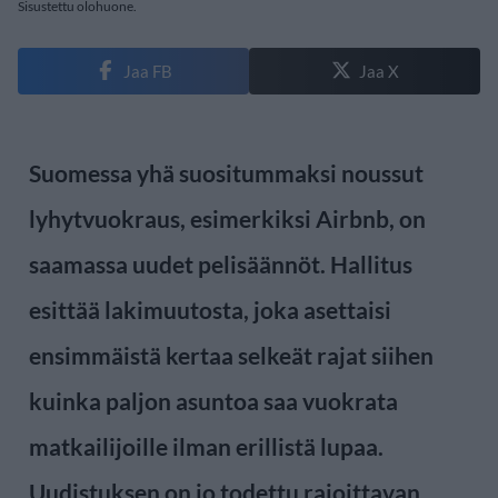
Sisustettu olohuone.
Jaa FB
Jaa X
Suomessa yhä suositummaksi noussut
lyhytvuokraus, esimerkiksi Airbnb, on
saamassa uudet pelisäännöt. Hallitus
esittää lakimuutosta, joka asettaisi
ensimmäistä kertaa selkeät rajat siihen
kuinka paljon asuntoa saa vuokrata
matkailijoille ilman erillistä lupaa.
Uudistuksen on jo todettu rajoittavan