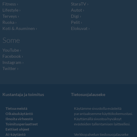
Fitness
StaraTV
Lifestyle
Autot
Terveys
Digi
Ruoka
Pelit
Koti & Asuminen
Elokuvat
Some
YouTube
Facebook
Instagram
Twitter
Kustantaja ja toimitus
Tietosuojalauseke
Tietoa meistä
Käytämme sivustolla evästeitä
Oikaisukäytäntö
parantaaksemme käyttökokemustasi.
Ilmoita virheestä
Käyttämällä sivustoa hyväksyt
Toimitusperiaatteet
evästeiden tallentamisen laitteellesi.
Eettiset ohjeet
AI-käytäntö
Verkkopalvelun
tiedosuojalauseke