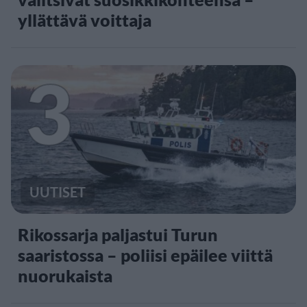
yllättävä voittaja
3
UUTISET
Rikossarja paljastui Turun
saaristossa – poliisi epäilee viittä
nuorukaista