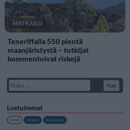
MATKAILU
Teneriffalla 550 pientä
maanjäristystä – tutkijat
kommentoivat riskejä
Luetuimmat
PÄIVÄ
VIIKKO
KUUKAUSI