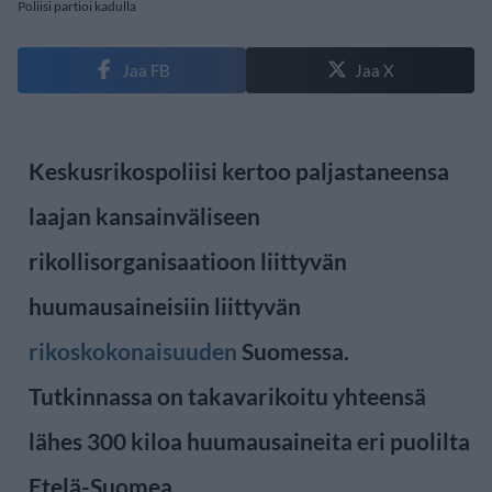
Poliisi partioi kadulla
Jaa FB
Jaa X
Keskusrikospoliisi kertoo paljastaneensa
laajan kansainväliseen
rikollisorganisaatioon liittyvän
huumausaineisiin liittyvän
rikoskokonaisuuden
Suomessa.
Tutkinnassa on takavarikoitu yhteensä
lähes 300 kiloa huumausaineita eri puolilta
Etelä-Suomea.