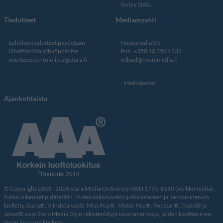
löytyy tästä
.
Tiedotteet
Mediamyynti
Lehdistötiedotteet pyydetään
Nostemedia Oy
lähettämään sähköpostitse
Puh. +358 40 356 1332
osoitteeseen
toimitus@stara.fi
mikael@nostemedia.fi
Mediatiedot
Ajankohtaista
© Copyright 2003 - 2026 Stara Media Online Oy. ISSN 1795-8180 (verkkomedia).
Kaikki oikeudet pidätetään. Materiaalin luvaton julkaiseminen ja lainaaminen on
kielletty. Stara®, Viihdetaivas®, Miss Pop®, Mister Pop®, Popstar®, Tuubi® ja
Jetset® ovat Stara Media Oy:n rekisteröityjä tavaramerkkejä, joiden käyttäminen
ilman lupaa on kielletty.