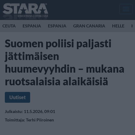
Men
CEUTA
ESPANJA
ESPANJA
GRAN CANARIA
HELLE
K
Suomen poliisi paljasti
jättimäisen
huumevyyhdin – mukana
ruotsalaisia alaikäisiä
Uutiset
Julkaistu: 11.5.2026, 09:01
Toimittaja:
Terhi Piiroinen