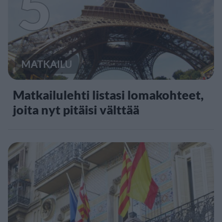
5
MATKAILU
Matkailulehti listasi lomakohteet,
joita nyt pitäisi välttää