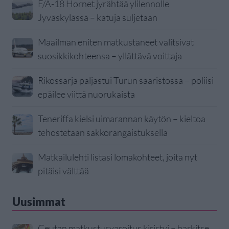
F/A-18 Hornet jyrähtää ylilennolle
Jyväskylässä – katuja suljetaan
Maailman eniten matkustaneet valitsivat
suosikkikohteensa – yllättävä voittaja
Rikossarja paljastui Turun saaristossa – poliisi
epäilee viittä nuorukaista
Teneriffa kielsi uimarannan käytön – kieltoa
tehostetaan sakkorangaistuksella
Matkailulehti listasi lomakohteet, joita nyt
pitäisi välttää
Uusimmat
Ceutan matkustusvaroitus kiristyi – harkitse