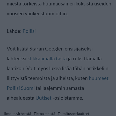
miestä törkeistä huumausainerikoksista useiden
vuosien vankeustuomioihin.
Lähde:
Poliisi
Voit lisätä Staran Googlen ensisijaiseksi
lähteeksi
klikkaamalla tästä
ja ruksittamalla
laatikon. Voit myös lukea lisää tähän artikkeliin
liittyvistä teemoista ja aiheista, kuten
huumeet
,
Poliisi Suomi
tai laajemmin samasta
aihealueesta
Uutiset
-osioistamme.
Ilmoita virheestä
·
Tietoa meistä
·
Toimitusperiaatteet