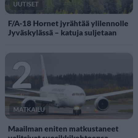
UUTISET
F/A-18 Hornet jyrähtää ylilennolle
Jyväskylässä – katuja suljetaan
2
MATKAILU
Maailman eniten matkustaneet
valitsivat suosikkikohteensa –