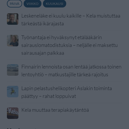
PÄIVÄ
VIIKKO
KUUKAUSI
Leskeneläke ei kuulu kaikille – Kela muistuttaa
tärkeästä ikärajasta
Työnantaja ei hyväksynyt etälääkärin
sairauslomatodistuksia – neljälle ei maksettu
sairausajan palkkaa
Finnairin lennoista osan lentää jatkossa toinen
lentoyhtiö – matkustajille tärkeä rajoitus
Lapin pelastushelikopteri Aslakin toiminta
päättyy – rahat loppuivat
Kela muuttaa terapiakäytäntöä