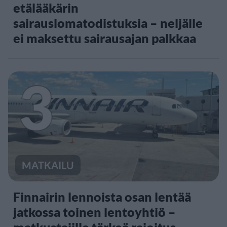
etälääkärin
sairauslomatodistuksia – neljälle
ei maksettu sairausajan palkkaa
3
MATKAILU
Finnairin lennoista osan lentää
jatkossa toinen lentoyhtiö –