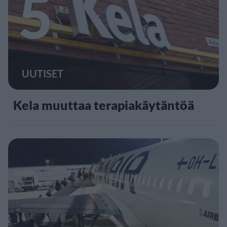
5
UUTISET
Kela muuttaa terapiakäytäntöä