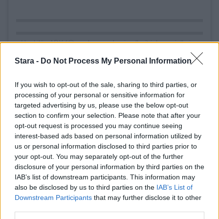
Henkilön ADY (@azerbaycandemiryollari) jakama julkaisu
Stara -
Do Not Process My Personal Information
Voit lisätä Staran Googlen ensisijaiseksi
If you wish to opt-out of the sale, sharing to third parties, or
processing of your personal or sensitive information for
lähteeksi
klikkaamalla tästä
ja ruksittamalla
targeted advertising by us, please use the below opt-out
section to confirm your selection. Please note that after your
laatikon. Voit myös lukea lisää tähän artikkeliin
opt-out request is processed you may continue seeing
interest-based ads based on personal information utilized by
liittyvistä teemoista ja aiheista, kuten
juna
,
us or personal information disclosed to third parties prior to
your opt-out. You may separately opt-out of the further
matkalaukku
,
vuori
tai laajemmin samasta
disclosure of your personal information by third parties on the
aihealueesta
Matkailu
-osioistamme.
IAB’s list of downstream participants. This information may
also be disclosed by us to third parties on the
IAB’s List of
Downstream Participants
that may further disclose it to other
Ilmoita virheestä
·
Tietoa meistä
·
Toimitusperiaatteet
third parties.