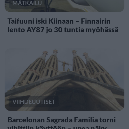
MATKAILU
Taifuuni iski Kiinaan – Finnairin
lento AY87 jo 30 tuntia myöhässä
VIIHDEUUTISET
Barcelonan Sagrada Familia torni
vihittiin käyttöön – upea näky