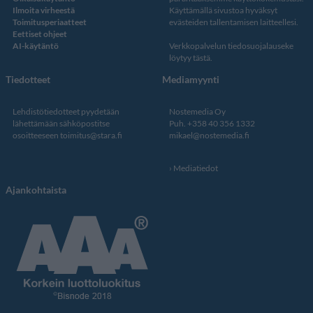
Ilmoita virheestä
Käyttämällä sivustoa hyväksyt
Toimitusperiaatteet
evästeiden tallentamisen laitteellesi.
Eettiset ohjeet
AI-käytäntö
Verkkopalvelun
tiedosuojalauseke
löytyy tästä
.
Tiedotteet
Mediamyynti
Lehdistötiedotteet pyydetään
Nostemedia Oy
lähettämään sähköpostitse
Puh. +358 40 356 1332
osoitteeseen
toimitus@stara.fi
mikael@nostemedia.fi
Mediatiedot
Ajankohtaista