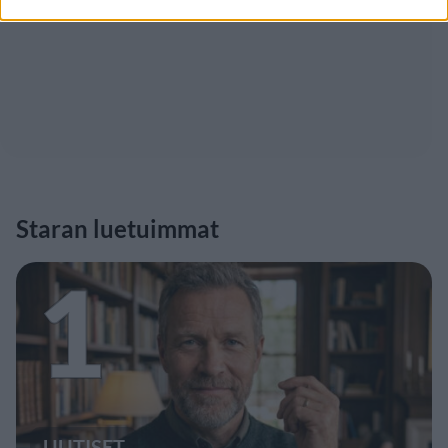
Staran luetuimmat
1
UUTISET