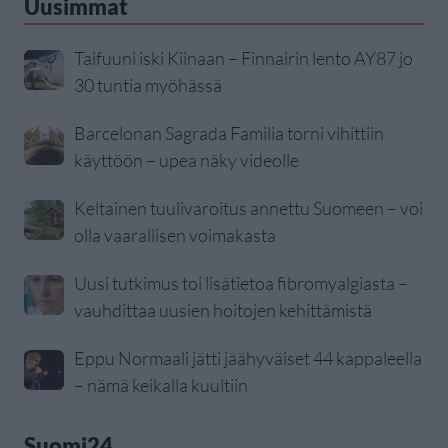
Uusimmat
Taifuuni iski Kiinaan – Finnairin lento AY87 jo
30 tuntia myöhässä
Barcelonan Sagrada Familia torni vihittiin
käyttöön – upea näky videolle
Keltainen tuulivaroitus annettu Suomeen – voi
olla vaarallisen voimakasta
Uusi tutkimus toi lisätietoa fibromyalgiasta –
vauhdittaa uusien hoitojen kehittämistä
Eppu Normaali jätti jäähyväiset 44 kappaleella
– nämä keikalla kuultiin
Suomi24