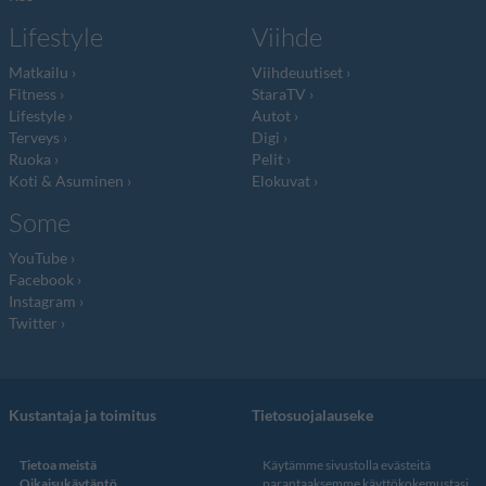
Lifestyle
Viihde
Matkailu
Viihdeuutiset
Fitness
StaraTV
Lifestyle
Autot
Terveys
Digi
Ruoka
Pelit
Koti & Asuminen
Elokuvat
Some
YouTube
Facebook
Instagram
Twitter
Kustantaja ja toimitus
Tietosuojalauseke
Tietoa meistä
Käytämme sivustolla evästeitä
Oikaisukäytäntö
parantaaksemme käyttökokemustasi.