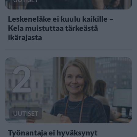
Leskeneläke ei kuulu kaikille –
Kela muistuttaa tärkeästä
ikärajasta
2
UUTISET
Työnantaja ei hyväksynyt