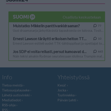
Info
Yhteistyössä
Tietoa meistä
Kesä!
Tietosuojalauseke
Jocka
Lähetä uutisvinkki
Tyyliniekka
Mediatiedot
Päivän Lehti
RSS-ohje
RSS