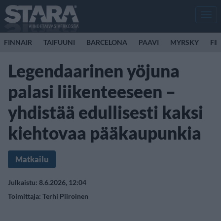
Men
FINNAIR
TAIFUUNI
BARCELONA
PAAVI
MYRSKY
FI
Legendaarinen yöjuna
palasi liikenteeseen –
yhdistää edullisesti kaksi
kiehtovaa pääkaupunkia
Matkailu
Julkaistu: 8.6.2026, 12:04
Toimittaja:
Terhi Piiroinen