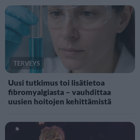
TERVEYS
Uusi tutkimus toi lisätietoa
fibromyalgiasta – vauhdittaa
uusien hoitojen kehittämistä