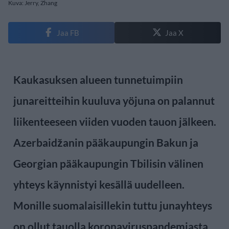
Kuva: Jerry, Zhang
Jaa FB
Jaa X
Kaukasuksen alueen tunnetuimpiin
junareitteihin kuuluva yöjuna on palannut
liikenteeseen viiden vuoden tauon jälkeen.
Azerbaidžanin pääkaupungin Bakun ja
Georgian pääkaupungin Tbilisin välinen
yhteys käynnistyi kesällä uudelleen.
Monille suomalaisillekin tuttu junayhteys
on ollut tauolla koronaviruspandemiasta