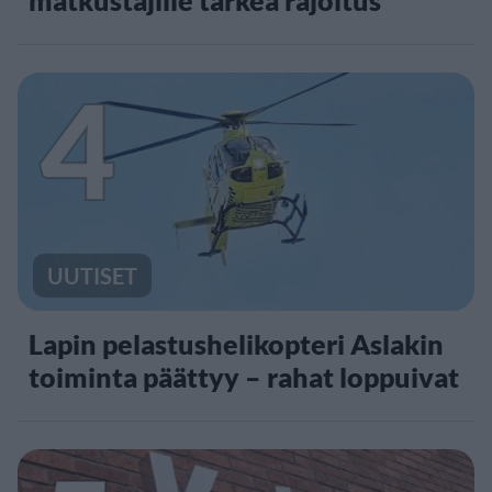
matkustajille tärkeä rajoitus
4
UUTISET
Lapin pelastushelikopteri Aslakin
toiminta päättyy – rahat loppuivat