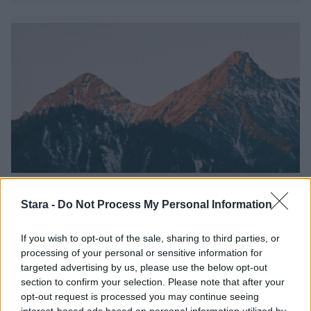
Uutiset
Stara -
Do Not Process My Personal Information
5.4.2025, 21:00
If you wish to opt-out of the sale, sharing to third parties, or
processing of your personal or sensitive information for
Suomalainen katosi
targeted advertising by us, please use the below opt-out
section to confirm your selection. Please note that after your
Yhdysvaltojen Kalliovuorilla –
opt-out request is processed you may continue seeing
interest-based ads based on personal information utilized by