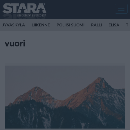
Men
JYVÄSKYLÄ
LIIKENNE
POLIISI SUOMI
RALLI
ELISA
T
vuori