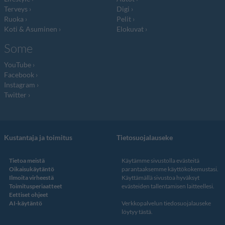
Terveys
Digi
Ruoka
Pelit
Koti & Asuminen
Elokuvat
Some
YouTube
Facebook
Instagram
Twitter
Kustantaja ja toimitus
Tietosuojalauseke
Tietoa meistä
Käytämme sivustolla evästeitä
Oikaisukäytäntö
parantaaksemme käyttökokemustasi.
Ilmoita virheestä
Käyttämällä sivustoa hyväksyt
Toimitusperiaatteet
evästeiden tallentamisen laitteellesi.
Eettiset ohjeet
AI-käytäntö
Verkkopalvelun
tiedosuojalauseke
löytyy tästä
.