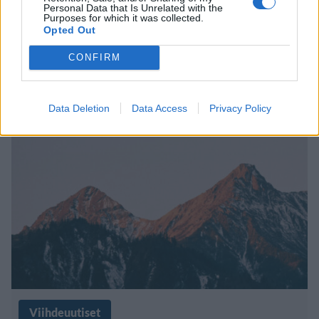
Personal Data that Is Unrelated with the
Purposes for which it was collected.
Onko Nooan arkki ollut totta?
Opted Out
Tämä vuori saattoi toimia
CONFIRM
pelastuspaikkana
Data Deletion
Data Access
Privacy Policy
Viihdeuutiset