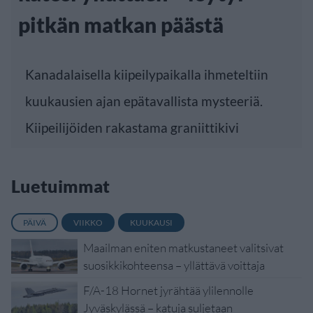
pitkän matkan päästä
Kanadalaisella kiipeilypaikalla ihmeteltiin
kuukausien ajan epätavallista mysteeriä.
Kiipeilijöiden rakastama graniittikivi
Luetuimmat
PÄIVÄ
VIIKKO
KUUKAUSI
Maailman eniten matkustaneet valitsivat
suosikkikohteensa – yllättävä voittaja
F/A-18 Hornet jyrähtää ylilennolle
Jyväskylässä – katuja suljetaan