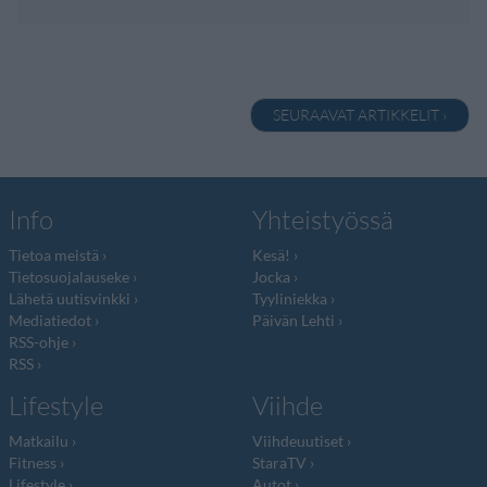
SEURAAVAT ARTIKKELIT ›
Info
Yhteistyössä
Tietoa meistä
Kesä!
Tietosuojalauseke
Jocka
Lähetä uutisvinkki
Tyyliniekka
Mediatiedot
Päivän Lehti
RSS-ohje
RSS
Lifestyle
Viihde
Matkailu
Viihdeuutiset
Fitness
StaraTV
Lifestyle
Autot