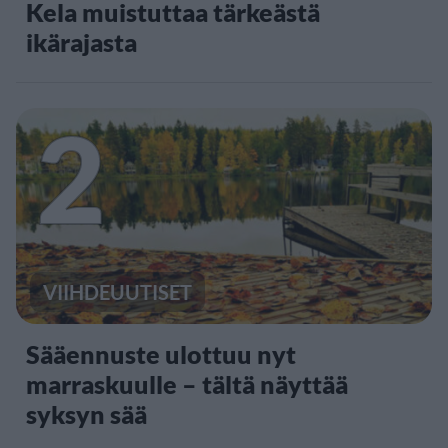
Kela muistuttaa tärkeästä
ikärajasta
2
VIIHDEUUTISET
Sääennuste ulottuu nyt
marraskuulle – tältä näyttää
syksyn sää