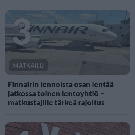
3
MATKAILU
Finnairin lennoista osan lentää
jatkossa toinen lentoyhtiö –
matkustajille tärkeä rajoitus