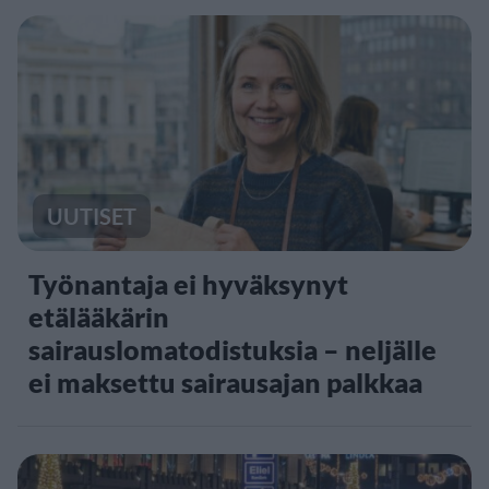
UUTISET
Työnantaja ei hyväksynyt
etälääkärin
sairauslomatodistuksia – neljälle
ei maksettu sairausajan palkkaa