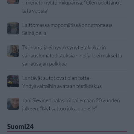
– menetti nyt toimilupansa: ”Olen odottanut
tätä vuosia”
Laittomassa mopomiitissä onnettomuus
Seinäjoella
Työnantaja ei hyväksynyt etälääkärin
sairauslomatodistuksia – neljälle ei maksettu
sairausajan palkkaa
Lentävät autot ovat pian totta –
Yhdysvaltoihin avataan testikeskus
Jani Sievinen palasi kilpailemaan 20 vuoden
jälkeen: ”Nyt sattuu joka puolelle”
Suomi24