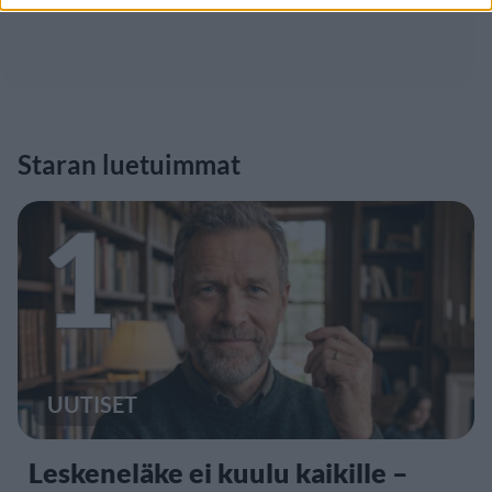
Staran luetuimmat
1
UUTISET
Leskeneläke ei kuulu kaikille –