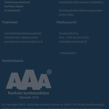
Toimitusperiaatteet
evästeiden tallentamisen laitteellesi.
Eettiset ohjeet
AI-käytäntö
Verkkopalvelun
tiedosuojalauseke
löytyy tästä
.
Tiedotteet
Mediamyynti
Lehdistötiedotteet pyydetään
Nostemedia Oy
lähettämään sähköpostitse
Puh. +358 40 356 1332
osoitteeseen
toimitus@stara.fi
mikael@nostemedia.fi
Mediatiedot
Ajankohtaista
© Copyright 2003 - 2026 Stara Media Online Oy. ISSN 1795-8180 (verkkomedia).
Kaikki oikeudet pidätetään. Materiaalin luvaton julkaiseminen ja lainaaminen on