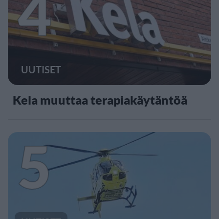
4
UUTISET
Kela muuttaa terapiakäytäntöä
5