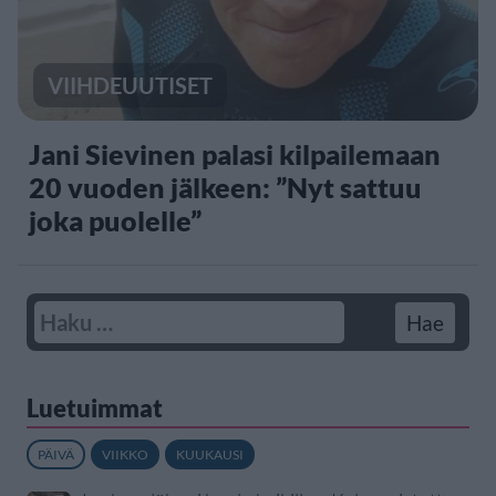
VIIHDEUUTISET
Jani Sievinen palasi kilpailemaan
20 vuoden jälkeen: ”Nyt sattuu
joka puolelle”
Luetuimmat
PÄIVÄ
VIIKKO
KUUKAUSI