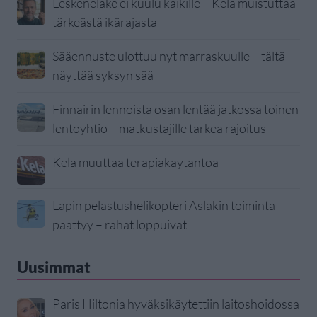
Leskeneläke ei kuulu kaikille – Kela muistuttaa
tärkeästä ikärajasta
Sääennuste ulottuu nyt marraskuulle – tältä
näyttää syksyn sää
Finnairin lennoista osan lentää jatkossa toinen
lentoyhtiö – matkustajille tärkeä rajoitus
Kela muuttaa terapiakäytäntöä
Lapin pelastushelikopteri Aslakin toiminta
päättyy – rahat loppuivat
Uusimmat
Paris Hiltonia hyväksikäytettiin laitoshoidossa