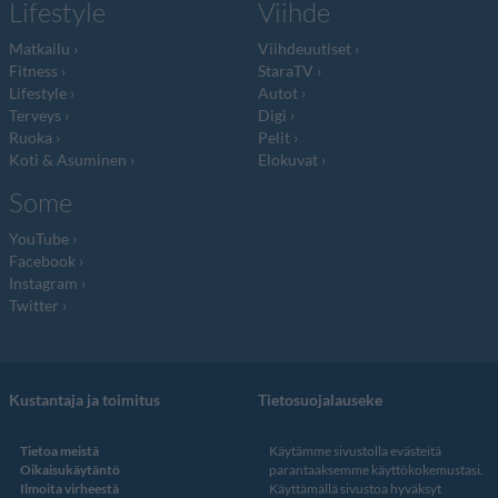
Lifestyle
Viihde
Matkailu
Viihdeuutiset
Fitness
StaraTV
Lifestyle
Autot
Terveys
Digi
Ruoka
Pelit
Koti & Asuminen
Elokuvat
Some
YouTube
Facebook
Instagram
Twitter
Kustantaja ja toimitus
Tietosuojalauseke
Tietoa meistä
Käytämme sivustolla evästeitä
Oikaisukäytäntö
parantaaksemme käyttökokemustasi.
Ilmoita virheestä
Käyttämällä sivustoa hyväksyt