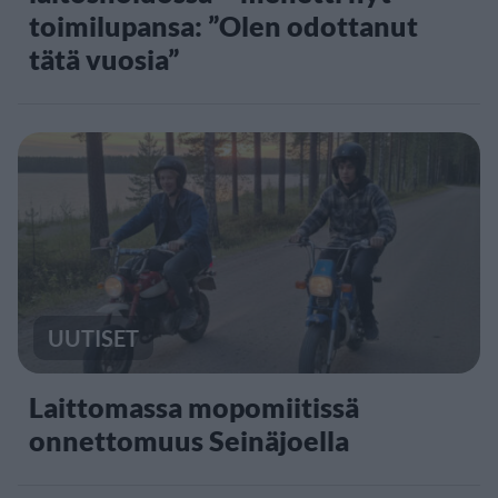
toimilupansa: ”Olen odottanut
tätä vuosia”
UUTISET
Laittomassa mopomiitissä
onnettomuus Seinäjoella