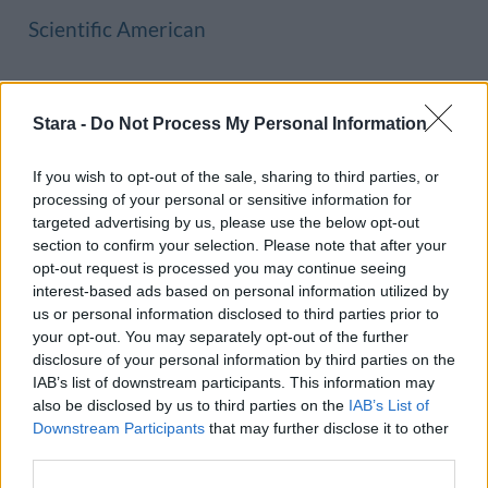
Scientific American
Voit lisätä Staran Googlen ensisijaiseksi
Stara -
Do Not Process My Personal Information
lähteeksi
klikkaamalla tästä
ja ruksittamalla
If you wish to opt-out of the sale, sharing to third parties, or
laatikon. Voit myös lukea lisää tähän artikkeliin
processing of your personal or sensitive information for
targeted advertising by us, please use the below opt-out
liittyvistä teemoista ja aiheista, kuten
avioero
section to confirm your selection. Please note that after your
tai laajemmin samasta aihealueesta
Lifestyle
-
opt-out request is processed you may continue seeing
interest-based ads based on personal information utilized by
osioistamme.
us or personal information disclosed to third parties prior to
your opt-out. You may separately opt-out of the further
disclosure of your personal information by third parties on the
Ilmoita virheestä
·
Tietoa meistä
·
Toimitusperiaatteet
IAB’s list of downstream participants. This information may
also be disclosed by us to third parties on the
IAB’s List of
Downstream Participants
that may further disclose it to other
third parties.