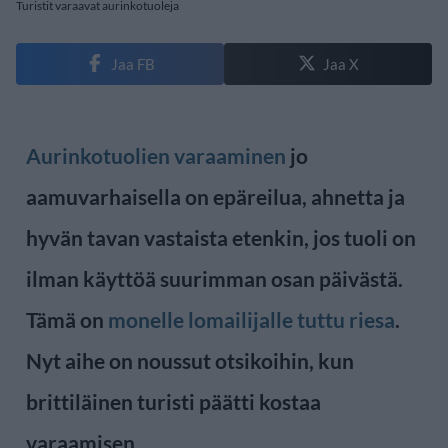
Turistit varaavat aurinkotuoleja
Jaa FB
Jaa X
Aurinkotuolien varaaminen
jo
aamuvarhaisella on epäreilua, ahnetta ja
hyvän tavan vastaista etenkin, jos tuoli on
ilman käyttöä suurimman osan päivästä.
Tämä on
monelle lomailijalle tuttu riesa
.
Nyt aihe on noussut otsikoihin, kun
brittiläinen turisti päätti kostaa
varaamisen.