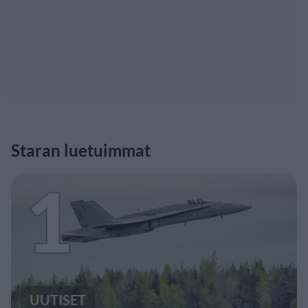
Staran luetuimmat
1
UUTISET