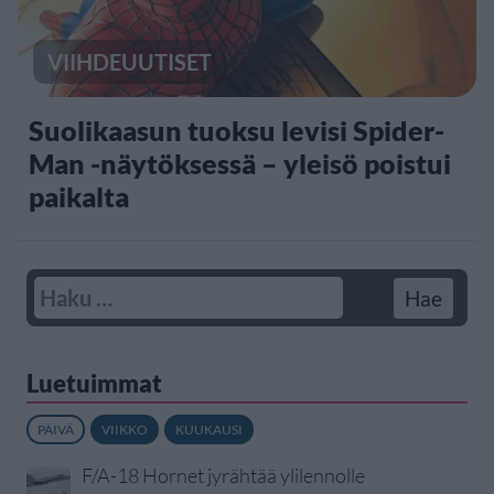
VIIHDEUUTISET
Suolikaasun tuoksu levisi Spider-
Man -näytöksessä – yleisö poistui
paikalta
Luetuimmat
PÄIVÄ
VIIKKO
KUUKAUSI
F/A-18 Hornet jyrähtää ylilennolle