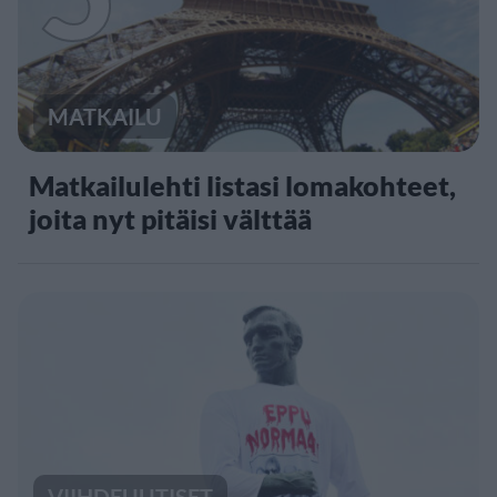
MATKAILU
Matkailulehti listasi lomakohteet,
joita nyt pitäisi välttää
VIIHDEUUTISET