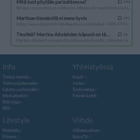
Info
Yhteistyössä
Tietoa meistä
Kesä!
Tietosuojalauseke
Jocka
Lähetä uutisvinkki
Tyyliniekka
Mediatiedot
Päivän Lehti
RSS-ohje
RSS
Lifestyle
Viihde
Matkailu
Viihdeuutiset
Fitness
StaraTV