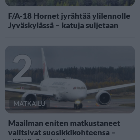
F/A-18 Hornet jyrähtää ylilennolle
Jyväskylässä – katuja suljetaan
2
MATKAILU
Maailman eniten matkustaneet
valitsivat suosikkikohteensa –