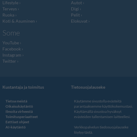
Lifestyle
Autot
Terveys
Digi
Ruoka
Pelit
Koti & Asuminen
Elokuvat
Some
YouTube
Facebook
Instagram
Twitter
Kustantaja ja toimitus
Tietosuojalauseke
Tietoa meistä
Käytämme sivustolla evästeitä
Oikaisukäytäntö
parantaaksemme käyttökokemustasi.
Ilmoita virheestä
Käyttämällä sivustoa hyväksyt
Toimitusperiaatteet
evästeiden tallentamisen laitteellesi.
Eettiset ohjeet
AI-käytäntö
Verkkopalvelun
tiedosuojalauseke
löytyy tästä
.