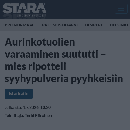
Men
EPPU NORMAALI
PATE MUSTAJÄRVI
TAMPERE
HELSINKI
Aurinkotuolien
varaaminen suututti –
mies ripotteli
syyhypulveria pyyhkeisiin
Matkailu
Julkaistu: 1.7.2026, 10:20
Toimittaja:
Terhi Piiroinen