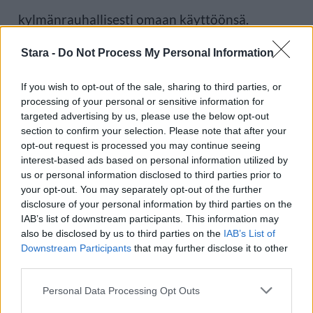
kylmänrauhallisesti omaan käyttöönsä.
Stara -
Do Not Process My Personal Information
Lähde:
Mirror
,
Staran arkisto
If you wish to opt-out of the sale, sharing to third parties, or
processing of your personal or sensitive information for
Voit lisätä Staran Googlen ensisijaiseksi
targeted advertising by us, please use the below opt-out
section to confirm your selection. Please note that after your
lähteeksi
klikkaamalla tästä
ja ruksittamalla
opt-out request is processed you may continue seeing
interest-based ads based on personal information utilized by
laatikon. Voit myös lukea lisää tähän artikkeliin
us or personal information disclosed to third parties prior to
your opt-out. You may separately opt-out of the further
liittyvistä teemoista ja aiheista, kuten
disclosure of your personal information by third parties on the
aurinkotuoli
,
Mallorca
,
uima-allas
tai laajemmin
IAB’s list of downstream participants. This information may
also be disclosed by us to third parties on the
IAB’s List of
samasta aihealueesta
Matkailu
-osioistamme.
Downstream Participants
that may further disclose it to other
third parties.
Ilmoita virheestä
·
Tietoa meistä
·
Toimitusperiaatteet
Personal Data Processing Opt Outs