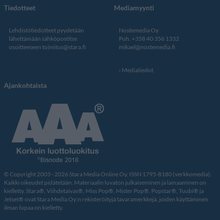
Tiedotteet
Mediamyynti
Lehdistötiedotteet pyydetään
Nostemedia Oy
lähettämään sähköpostitse
Puh. +358 40 356 1332
osoitteeseen
toimitus@stara.fi
mikael@nostemedia.fi
Mediatiedot
Ajankohtaista
© Copyright 2003 - 2026 Stara Media Online Oy. ISSN 1795-8180 (verkkomedia).
Kaikki oikeudet pidätetään. Materiaalin luvaton julkaiseminen ja lainaaminen on
kielletty. Stara®, Viihdetaivas®, Miss Pop®, Mister Pop®, Popstar®, Tuubi® ja
Jetset® ovat Stara Media Oy:n rekisteröityjä tavaramerkkejä, joiden käyttäminen
ilman lupaa on kielletty.