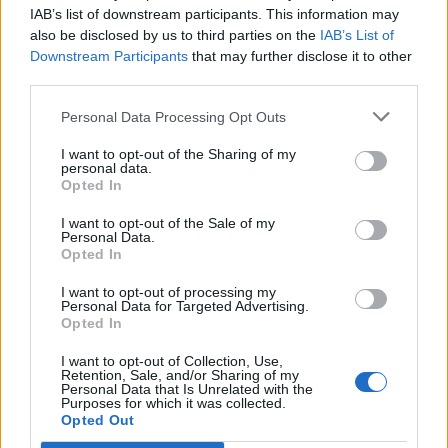
IAB’s list of downstream participants. This information may
also be disclosed by us to third parties on the
IAB’s List of
Info
Yhteistyössä
Downstream Participants
that may further disclose it to other
third parties.
Tietoa meistä
Kesä!
Tietosuojalauseke
Jocka
Personal Data Processing Opt Outs
Lähetä uutisvinkki
Tyyliniekka
I want to opt-out of the Sharing of my
Mediatiedot
Päivän Lehti
personal data.
RSS-ohje
Opted In
RSS
I want to opt-out of the Sale of my
Lifestyle
Viihde
Personal Data.
Opted In
Matkailu
Viihdeuutiset
Fitness
StaraTV
I want to opt-out of processing my
Lifestyle
Autot
Personal Data for Targeted Advertising.
Opted In
Terveys
Digi
Ruoka
Pelit
I want to opt-out of Collection, Use,
Koti & Asuminen
Elokuvat
Retention, Sale, and/or Sharing of my
Personal Data that Is Unrelated with the
Some
Purposes for which it was collected.
Opted Out
YouTube