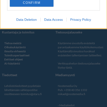
Facebook
CONFIRM
Instagram
Twitter
Data Deletion
Data Access
Privacy Policy
Kustantaja ja toimitus
Tietosuojalauseke
Tietoa meistä
Käytämme sivustolla evästeitä
Oikaisukäytäntö
parantaaksemme käyttökokemustasi.
Ilmoita virheestä
Käyttämällä sivustoa hyväksyt
Toimitusperiaatteet
evästeiden tallentamisen laitteellesi.
Eettiset ohjeet
AI-käytäntö
Verkkopalvelun
tiedosuojalauseke
löytyy tästä
.
Tiedotteet
Mediamyynti
Lehdistötiedotteet pyydetään
Nostemedia Oy
lähettämään sähköpostitse
Puh. +358 40 356 1332
osoitteeseen
toimitus@stara.fi
mikael@nostemedia.fi
Mediatiedot