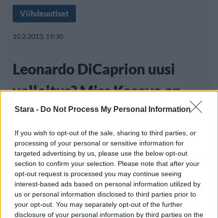
Viihdeuutiset
10.2.2013, 19:30
Leonardo DiCaprion uusi
valloitus? Miss Kosovo on
upea näky
Stara -
Do Not Process My Personal Information
If you wish to opt-out of the sale, sharing to third parties, or
processing of your personal or sensitive information for
Amerikkalainen Hollywood-komistus
targeted advertising by us, please use the below opt-out
section to confirm your selection. Please note that after your
Leonardo DiCaprio kertoi äskettäin
opt-out request is processed you may continue seeing
kyllästyneensä näyttelemiseen ja pitävänsä
interest-based ads based on personal information utilized by
us or personal information disclosed to third parties prior to
your opt-out. You may separately opt-out of the further
disclosure of your personal information by third parties on the