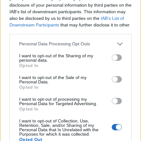
disclosure of your personal information by third parties on the
IAB’s list of downstream participants. This information may
also be disclosed by us to third parties on the
IAB’s List of
Downstream Participants
that may further disclose it to other
third parties.
Info
Yhteistyössä
Personal Data Processing Opt Outs
Tietoa meistä
Kesä!
Tietosuojalauseke
Jocka
I want to opt-out of the Sharing of my
Lähetä uutisvinkki
Tyyliniekka
personal data.
Mediatiedot
Päivän Lehti
Opted In
RSS-ohje
RSS
I want to opt-out of the Sale of my
Personal Data.
Lifestyle
Viihde
Opted In
Matkailu
Viihdeuutiset
I want to opt-out of processing my
Personal Data for Targeted Advertising.
Fitness
StaraTV
Opted In
Lifestyle
Autot
Terveys
Digi
I want to opt-out of Collection, Use,
Ruoka
Pelit
Retention, Sale, and/or Sharing of my
Koti & Asuminen
Elokuvat
Personal Data that Is Unrelated with the
Purposes for which it was collected.
Opted Out