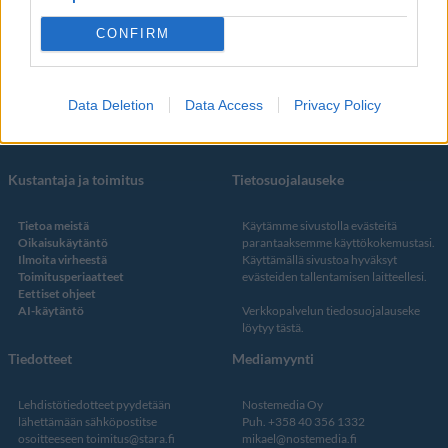
Some
YouTube
CONFIRM
Facebook
Instagram
Twitter
Data Deletion
Data Access
Privacy Policy
Kustantaja ja toimitus
Tietosuojalauseke
Tietoa meistä
Käytämme sivustolla evästeitä
Oikaisukäytäntö
parantaaksemme käyttökokemustasi.
Ilmoita virheestä
Käyttämällä sivustoa hyväksyt
Toimitusperiaatteet
evästeiden tallentamisen laitteellesi.
Eettiset ohjeet
AI-käytäntö
Verkkopalvelun
tiedosuojalauseke
löytyy tästä
.
Tiedotteet
Mediamyynti
Lehdistötiedotteet pyydetään
Nostemedia Oy
lähettämään sähköpostitse
Puh. +358 40 356 1332
osoitteeseen
toimitus@stara.fi
mikael@nostemedia.fi