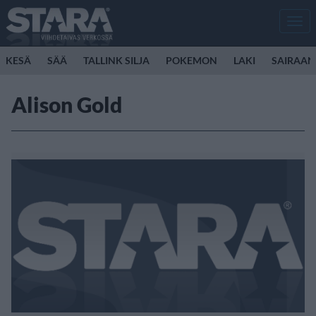
Men
KESÄ
SÄÄ
TALLINK SILJA
POKEMON
LAKI
SAIRAAN
Alison Gold