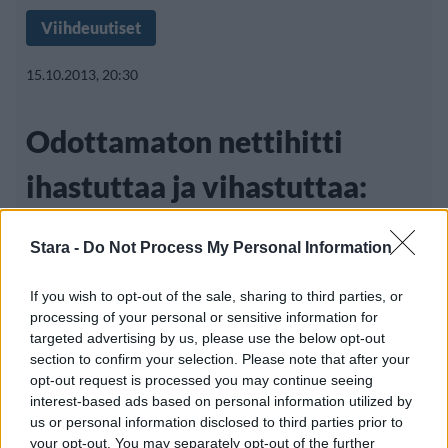
Viihdeuutiset
15.10.2013, 20:30
Odottamaton nettihitti
ihastuttaa ja vihastuttaa:
”Rakastan kiinalaista
Stara -
Do Not Process My Personal Information
ruokaa!”
If you wish to opt-out of the sale, sharing to third parties, or
processing of your personal or sensitive information for
targeted advertising by us, please use the below opt-out
Poplaulaja Rebecca Black nousi keväällä 2011
section to confirm your selection. Please note that after your
opt-out request is processed you may continue seeing
nettisensaatioksi Friday-kappaleensa myötä.
interest-based ads based on personal information utilized by
14-vuotiaan
us or personal information disclosed to third parties prior to
your opt-out. You may separately opt-out of the further