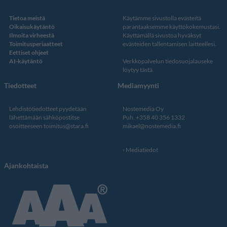
Tietoa meistä
Käytämme sivustolla evästeitä
Oikaisukäytäntö
parantaaksemme käyttökokemustasi.
Ilmoita virheestä
Käyttämällä sivustoa hyväksyt
Toimitusperiaatteet
evästeiden tallentamisen laitteellesi.
Eettiset ohjeet
AI-käytäntö
Verkkopalvelun
tiedosuojalauseke
löytyy tästä
.
Tiedotteet
Mediamyynti
Lehdistötiedotteet pyydetään
Nostemedia Oy
lähettämään sähköpostitse
Puh. +358 40 356 1332
osoitteeseen
toimitus@stara.fi
mikael@nostemedia.fi
Mediatiedot
Ajankohtaista