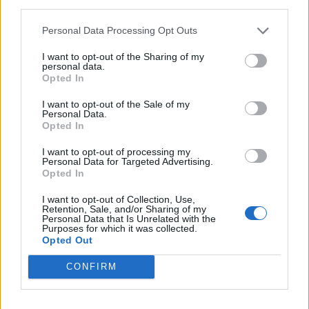
third parties.
älykaiutinta – antaa käskyjä
Personal Data Processing Opt Outs
omistajan äänellä
I want to opt-out of the Sharing of my
personal data.
Opted In
I want to opt-out of the Sale of my
Älykaiuttimista on tullut melko suosittuja.
Personal Data.
Opted In
Ensimmäisten joukossa iPhone-puhelimissa
I want to opt-out of processing my
oleva Siri
Personal Data for Targeted Advertising.
Opted In
I want to opt-out of Collection, Use,
Retention, Sale, and/or Sharing of my
Personal Data that Is Unrelated with the
Purposes for which it was collected.
Opted Out
Info
Yhteistyössä
CONFIRM
Tietoa meistä
Kesä!
Tietosuojalauseke
Jocka
Lähetä uutisvinkki
Tyyliniekka