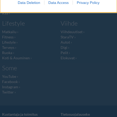
Data Deletion
Data Access
Privacy Policy
Mediatiedot
Päivän Lehti
RSS-ohje
RSS
Lifestyle
Viihde
Matkailu
Viihdeuutiset
Fitness
StaraTV
Lifestyle
Autot
Terveys
Digi
Ruoka
Pelit
Koti & Asuminen
Elokuvat
Some
YouTube
Facebook
Instagram
Twitter
Kustantaja ja toimitus
Tietosuojalauseke