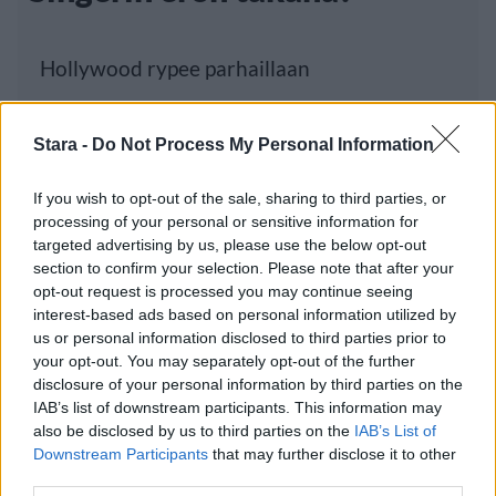
Hollywood rypee parhaillaan
seksiskandaaleissa. Yksi räikeimmistä
Stara -
Do Not Process My Personal Information
tapauksista liittyy näyttelijä Kevin
If you wish to opt-out of the sale, sharing to third parties, or
processing of your personal or sensitive information for
Luetuimmat
targeted advertising by us, please use the below opt-out
section to confirm your selection. Please note that after your
opt-out request is processed you may continue seeing
PÄIVÄ
VIIKKO
KUUKAUSI
interest-based ads based on personal information utilized by
us or personal information disclosed to third parties prior to
Leskeneläke ei kuulu kaikille – Kela
your opt-out. You may separately opt-out of the further
muistuttaa tärkeästä ikärajasta
disclosure of your personal information by third parties on the
IAB’s list of downstream participants. This information may
Työnantaja ei hyväksynyt etälääkärin
also be disclosed by us to third parties on the
IAB’s List of
sairauslomatodistuksia – neljälle ei
Downstream Participants
that may further disclose it to other
maksettu sairausajan palkkaa
third parties.