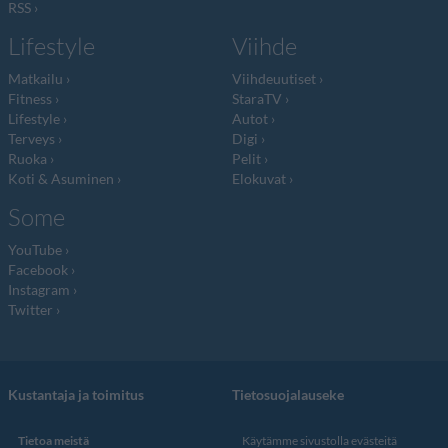
RSS
Lifestyle
Viihde
Matkailu
Viihdeuutiset
Fitness
StaraTV
Lifestyle
Autot
Terveys
Digi
Ruoka
Pelit
Koti & Asuminen
Elokuvat
Some
YouTube
Facebook
Instagram
Twitter
Kustantaja ja toimitus
Tietosuojalauseke
Tietoa meistä
Käytämme sivustolla evästeitä