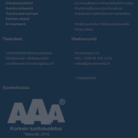
Oikaisukäytäntö
parantaaksemme käyttökokemustasi.
Ilmoita virheestä
Käyttämällä sivustoa hyväksyt
Toimitusperiaatteet
evästeiden tallentamisen laitteellesi.
Eettiset ohjeet
AI-käytäntö
Verkkopalvelun
tiedosuojalauseke
löytyy tästä
.
Tiedotteet
Mediamyynti
Lehdistötiedotteet pyydetään
Nostemedia Oy
lähettämään sähköpostitse
Puh. +358 40 356 1332
osoitteeseen
toimitus@stara.fi
mikael@nostemedia.fi
Mediatiedot
Ajankohtaista