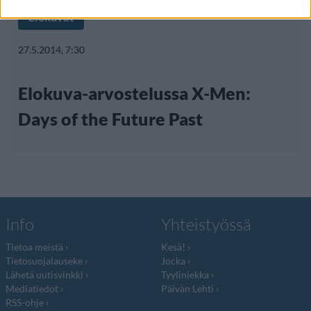
Elokuvat
27.5.2014, 7:30
Elokuva-arvostelussa X-Men:
Days of the Future Past
Info
Yhteistyössä
Tietoa meistä
Kesä!
Tietosuojalauseke
Jocka
Lähetä uutisvinkki
Tyyliniekka
Mediatiedot
Päivän Lehti
RSS-ohje