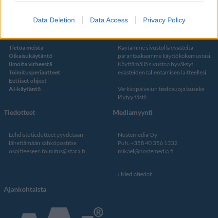
Data Deletion
Data Access
Privacy Policy
Kustantaja ja toimitus
Tietosuojalauseke
Tietoa meistä
Käytämme sivustolla evästeitä
Oikaisukäytäntö
parantaaksemme käyttökokemustasi.
Ilmoita virheestä
Käyttämällä sivustoa hyväksyt
Toimitusperiaatteet
evästeiden tallentamisen laitteellesi.
Eettiset ohjeet
AI-käytäntö
Verkkopalvelun
tiedosuojalauseke
löytyy tästä
.
Tiedotteet
Mediamyynti
Lehdistötiedotteet pyydetään
Nostemedia Oy
lähettämään sähköpostitse
Puh. +358 40 356 1332
osoitteeseen
toimitus@stara.fi
mikael@nostemedia.fi
Mediatiedot
Ajankohtaista