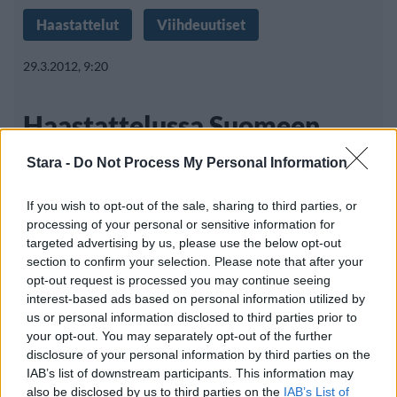
Haastattelut
Viihdeuutiset
29.3.2012, 9:20
Haastattelussa Suomeen
saapuva Clannad
Stara -
Do Not Process My Personal Information
If you wish to opt-out of the sale, sharing to third parties, or
processing of your personal or sensitive information for
Vuonna 1970 Irlannin Donegalissa perustettu
targeted advertising by us, please use the below opt-out
Clannad on yksi maansa kansainvälisesti
section to confirm your selection. Please note that after your
opt-out request is processed you may continue seeing
interest-based ads based on personal information utilized by
us or personal information disclosed to third parties prior to
your opt-out. You may separately opt-out of the further
disclosure of your personal information by third parties on the
IAB’s list of downstream participants. This information may
Info
Yhteistyössä
also be disclosed by us to third parties on the
IAB’s List of