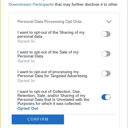
Tietoa meistä
Kesä!
Downstream Participants
that may further disclose it to other
Tietosuojalauseke
Jocka
third parties.
Lähetä uutisvinkki
Tyyliniekka
Mediatiedot
Päivän Lehti
Personal Data Processing Opt Outs
RSS-ohje
RSS
I want to opt-out of the Sharing of my
personal data.
Opted In
Lifestyle
Viihde
I want to opt-out of the Sale of my
Matkailu
Viihdeuutiset
Personal Data.
Fitness
StaraTV
Opted In
Lifestyle
Autot
Terveys
Digi
I want to opt-out of processing my
Ruoka
Pelit
Personal Data for Targeted Advertising.
Opted In
Koti & Asuminen
Elokuvat
Some
I want to opt-out of Collection, Use,
Retention, Sale, and/or Sharing of my
Personal Data that Is Unrelated with the
YouTube
Purposes for which it was collected.
Facebook
Opted Out
Instagram
Twitter
CONFIRM