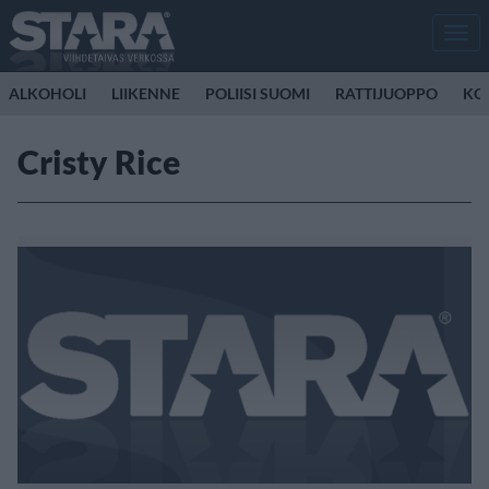
Men
ALKOHOLI
LIIKENNE
POLIISI SUOMI
RATTIJUOPPO
KO
Cristy Rice