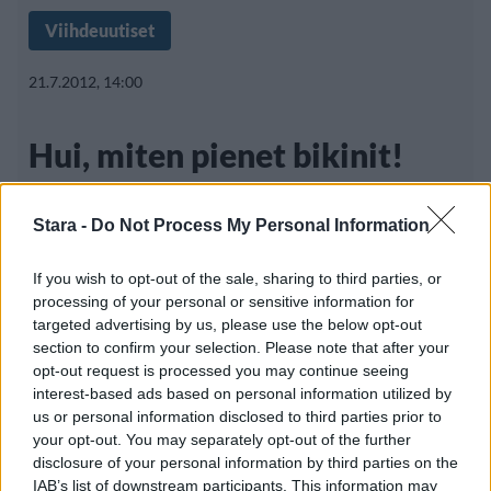
Viihdeuutiset
21.7.2012, 14:00
Hui, miten pienet bikinit!
Tosielämän täydellinen
Stara -
Do Not Process My Personal Information
nainen käänsi katseet
If you wish to opt-out of the sale, sharing to third parties, or
processing of your personal or sensitive information for
targeted advertising by us, please use the below opt-out
Täydelliset naiset -televisiosarja kohtasi jo
section to confirm your selection. Please note that after your
loppunsa, mutta aikoinaan sarjan ympärille
opt-out request is processed you may continue seeing
interest-based ads based on personal information utilized by
us or personal information disclosed to third parties prior to
your opt-out. You may separately opt-out of the further
disclosure of your personal information by third parties on the
IAB’s list of downstream participants. This information may