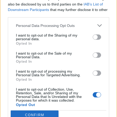
also be disclosed by us to third parties on the
IAB’s List of
Info
Yhteistyössä
Downstream Participants
that may further disclose it to other
Tietoa meistä
Kesä!
third parties.
Tietosuojalauseke
Jocka
Lähetä uutisvinkki
Tyyliniekka
Personal Data Processing Opt Outs
Mediatiedot
Päivän Lehti
I want to opt-out of the Sharing of my
RSS-ohje
personal data.
RSS
Opted In
Lifestyle
Viihde
I want to opt-out of the Sale of my
Personal Data.
Matkailu
Viihdeuutiset
Opted In
Fitness
StaraTV
Lifestyle
Autot
I want to opt-out of processing my
Personal Data for Targeted Advertising.
Terveys
Digi
Opted In
Ruoka
Pelit
Koti & Asuminen
Elokuvat
I want to opt-out of Collection, Use,
Retention, Sale, and/or Sharing of my
Some
Personal Data that Is Unrelated with the
Purposes for which it was collected.
YouTube
Opted Out
Facebook
Instagram
CONFIRM