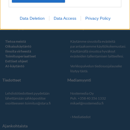
Twitter
Data Deletion
Data Access
Privacy Policy
Kustantaja ja toimitus
Tietosuojalauseke
Tietoa meistä
Käytämme sivustolla evästeitä
Oikaisukäytäntö
parantaaksemme käyttökokemustasi.
Ilmoita virheestä
Käyttämällä sivustoa hyväksyt
Toimitusperiaatteet
evästeiden tallentamisen laitteellesi.
Eettiset ohjeet
AI-käytäntö
Verkkopalvelun
tiedosuojalauseke
löytyy tästä
.
Tiedotteet
Mediamyynti
Lehdistötiedotteet pyydetään
Nostemedia Oy
lähettämään sähköpostitse
Puh. +358 40 356 1332
osoitteeseen
toimitus@stara.fi
mikael@nostemedia.fi
Mediatiedot
Ajankohtaista