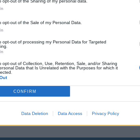
o opt-out of the Sharing of my personal data.
In
o opt-out of the Sale of my Personal Data.
In
to opt-out of processing my Personal Data for Targeted
ing.
In
a
o opt-out of Collection, Use, Retention, Sale, and/or Sharing
ersonal Data that Is Unrelated with the Purposes for which it
lected.
Out
CONFIRM
 siellä
Data Deletion
Data Access
Privacy Policy