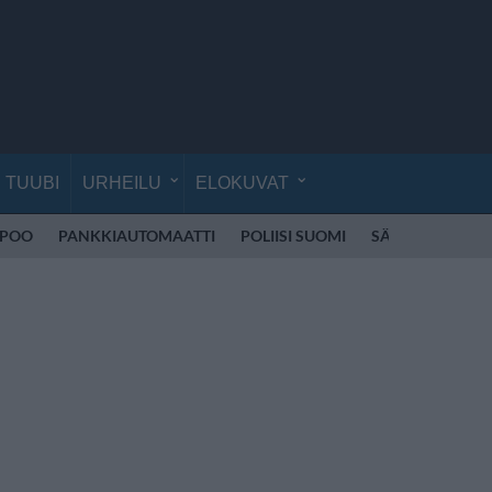
TUUBI
URHEILU
ELOKUVAT
SPOO
PANKKIAUTOMAATTI
POLIISI SUOMI
SÄHKÖPOTKUL