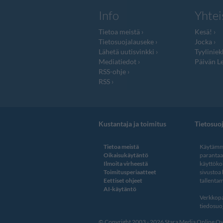
Info
Yhtei
Tietoa meistä
Kesä!
Tietosuojalauseke
Jocka
Lähetä uutisvinkki
Tyyliniek
Mediatiedot
Päivän Le
RSS-ohje
RSS
Kustantaja ja toimitus
Tietosuo
Tietoa meistä
Käytämme
Oikaisukäytäntö
paranta
Ilmoita virheestä
käyttöko
Toimitusperiaatteet
sivustoa
Eettiset ohjeet
tallentam
AI-käytäntö
Verkkopa
tiedosuoj
© Copyright 2003 - 2026 Stara Media Online Oy. 