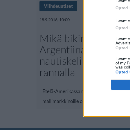
I want t
Viihdeuutiset
Opted 
18.9.2016, 10:00
I want t
Opted 
Mikä bikinivartalo!
I want 
Advertis
Argentiinalaismalli
Opted 
nautiskeli auringost
I want t
of my P
was col
rannalla
Opted 
Etelä-Amerikassa naiskauneutta riittää, ja
mallimarkkinoille on koko ajan tulossa