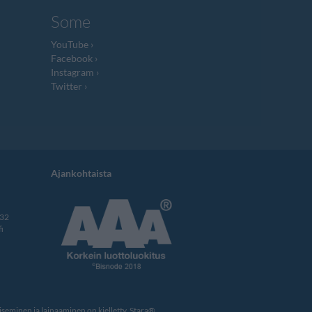
Some
YouTube
Facebook
Instagram
Twitter
Ajankohtaista
332
i
eminen ja lainaaminen on kielletty. Stara®,