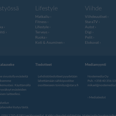
styössä
Lifestyle
Viihde
Matkailu
Viihdeuutiset
Fitness
StaraTV
ka
Lifestyle
Autot
hti
Terveys
Digi
Ruoka
Pelit
Koti & Asuminen
Elokuvat
jalauseke
Tiedotteet
Mediamyynti
 sivustolla evästeitä
Lehdistötiedotteet pyydetään
Nostemedia Oy
aksemme
lähettämään sähköpostitse
Puh. +358 40 356 1
kemustasi. Käyttämällä
osoitteeseen
toimitus@stara.fi
mikael@nostemedia.f
 hyväksyt evästeiden
isen laitteellesi.
Mediatiedot
lvelun
alauseke löytyy tästä
.
ISSN 1795-8180 (verkkomedia). Kaikki oikeudet pidätetään. Materiaalin luvaton julkais