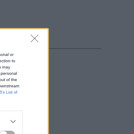
sonal or
ection to
ou may
 personal
out of the
 downstream
B’s List of