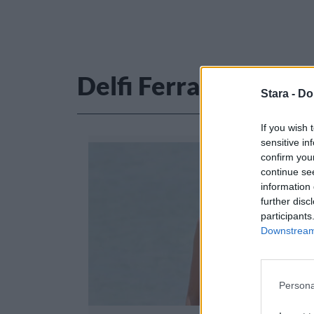
Delfi Ferrari
Stara -
Do
If you wish 
sensitive in
confirm you
continue se
information 
further disc
participants
Downstream 
Persona