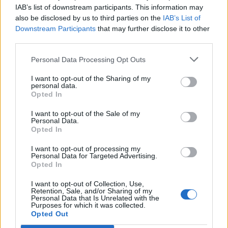
IAB’s list of downstream participants. This information may
also be disclosed by us to third parties on the
IAB’s List of
Info
Yhteistyössä
Downstream Participants
that may further disclose it to other
third parties.
Tietoa meistä
Kesä!
Tietosuojalauseke
Jocka
Personal Data Processing Opt Outs
Lähetä uutisvinkki
Tyyliniekka
I want to opt-out of the Sharing of my
Mediatiedot
Päivän Lehti
personal data.
RSS-ohje
Opted In
RSS
I want to opt-out of the Sale of my
Lifestyle
Viihde
Personal Data.
Opted In
Matkailu
Viihdeuutiset
Fitness
StaraTV
I want to opt-out of processing my
Lifestyle
Autot
Personal Data for Targeted Advertising.
Opted In
Terveys
Digi
Ruoka
Pelit
I want to opt-out of Collection, Use,
Koti & Asuminen
Elokuvat
Retention, Sale, and/or Sharing of my
Personal Data that Is Unrelated with the
Some
Purposes for which it was collected.
Opted Out
YouTube