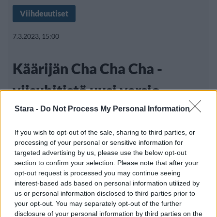
Viihdeuutiset
7.3.2023, 15:00
Käärijän Cha Cha Cha -
viisuhitistä uusi versio –
todellista tykitystä
Stara -
Do Not Process My Personal Information
If you wish to opt-out of the sale, sharing to third parties, or
processing of your personal or sensitive information for
Suomen edustuskappaleeksi Liverpoolin
targeted advertising by us, please use the below opt-out
section to confirm your selection. Please note that after your
Euroviisuissa äskettäin valittu Käärijän Cha
opt-out request is processed you may continue seeing
Cha Cha
interest-based ads based on personal information utilized by
us or personal information disclosed to third parties prior to
your opt-out. You may separately opt-out of the further
disclosure of your personal information by third parties on the