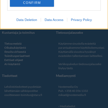
Facebook
CONFIRM
Instagram
Twitter
Data Deletion
Data Access
Privacy Policy
Kustantaja ja toimitus
Tietosuojalauseke
Tietoa meistä
Käytämme sivustolla evästeitä
Oikaisukäytäntö
parantaaksemme käyttökokemustasi.
Ilmoita virheestä
Käyttämällä sivustoa hyväksyt
Toimitusperiaatteet
evästeiden tallentamisen laitteellesi.
Eettiset ohjeet
AI-käytäntö
Verkkopalvelun
tiedosuojalauseke
löytyy tästä
.
Tiedotteet
Mediamyynti
Lehdistötiedotteet pyydetään
Nostemedia Oy
lähettämään sähköpostitse
Puh. +358 40 356 1332
osoitteeseen
toimitus@stara.fi
mikael@nostemedia.fi
Mediatiedot