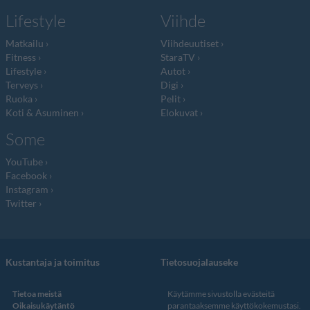
Lifestyle
Viihde
Matkailu
Viihdeuutiset
Fitness
StaraTV
Lifestyle
Autot
Terveys
Digi
Ruoka
Pelit
Koti & Asuminen
Elokuvat
Some
YouTube
Facebook
Instagram
Twitter
Kustantaja ja toimitus
Tietosuojalauseke
Tietoa meistä
Käytämme sivustolla evästeitä
Oikaisukäytäntö
parantaaksemme käyttökokemustasi.