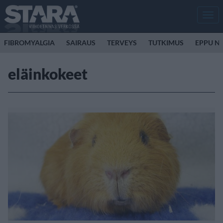
Men
FIBROMYALGIA
SAIRAUS
TERVEYS
TUTKIMUS
EPPU N
eläinkokeet