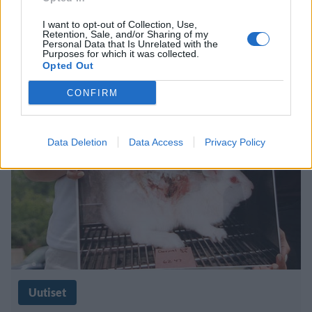
I want to opt-out of Collection, Use,
Retention, Sale, and/or Sharing of my
ALS-jäävesihaasteiden synkkä
Personal Data that Is Unrelated with the
Purposes for which it was collected.
tausta – karmaisevia eläinkokeita?
Opted Out
CONFIRM
Data Deletion
Data Access
Privacy Policy
Uutiset