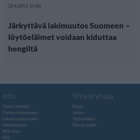
22.4.2013, 17:00
Järkyttävä lakimuutos Suomeen –
löytöeläimet voidaan kiduttaa
hengiltä
Info
Yhteistyössä
Tietoa meistä
Kesä!
Tietosuojalauseke
Jocka
Lähetä uutisvinkki
Tyyliniekka
Mediatiedot
Päivän Lehti
RSS-ohje
RSS