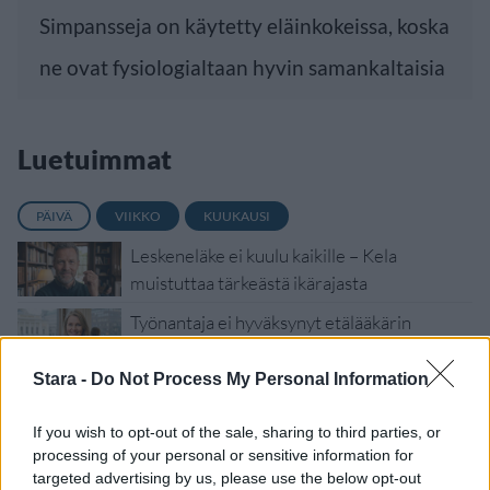
Simpansseja on käytetty eläinkokeissa, koska
ne ovat fysiologialtaan hyvin samankaltaisia
Luetuimmat
PÄIVÄ
VIIKKO
KUUKAUSI
Leskeneläke ei kuulu kaikille – Kela
muistuttaa tärkeästä ikärajasta
Työnantaja ei hyväksynyt etälääkärin
sairauslomatodistuksia – neljälle ei
maksettu sairausajan palkkaa
Stara -
Do Not Process My Personal Information
Finnairin lennoista osan lentää jatkossa
If you wish to opt-out of the sale, sharing to third parties, or
toinen lentoyhtiö – matkustajille tärkeä
processing of your personal or sensitive information for
rajoitus
targeted advertising by us, please use the below opt-out