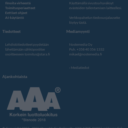
Ilmoita virheestä
Käyttämällä sivustoa hyväksyt
Toimitusperiaatteet
evästeiden tallentamisen laitteellesi.
Eettiset ohjeet
AI-käytäntö
Verkkopalvelun
tiedosuojalauseke
löytyy tästä
.
Tiedotteet
Mediamyynti
Lehdistötiedotteet pyydetään
Nostemedia Oy
lähettämään sähköpostitse
Puh. +358 40 356 1332
osoitteeseen
toimitus@stara.fi
mikael@nostemedia.fi
Mediatiedot
Ajankohtaista