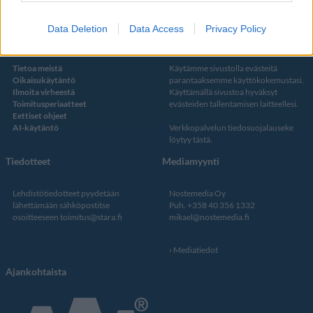
Data Deletion
Data Access
Privacy Policy
Kustantaja ja toimitus
Tietosuojalauseke
Tietoa meistä
Käytämme sivustolla evästeitä
Oikaisukäytäntö
parantaaksemme käyttökokemustasi.
Ilmoita virheestä
Käyttämällä sivustoa hyväksyt
Toimitusperiaatteet
evästeiden tallentamisen laitteellesi.
Eettiset ohjeet
AI-käytäntö
Verkkopalvelun
tiedosuojalauseke
löytyy tästä
.
Tiedotteet
Mediamyynti
Lehdistötiedotteet pyydetään
Nostemedia Oy
lähettämään sähköpostitse
Puh. +358 40 356 1332
osoitteeseen
toimitus@stara.fi
mikael@nostemedia.fi
Mediatiedot
Ajankohtaista