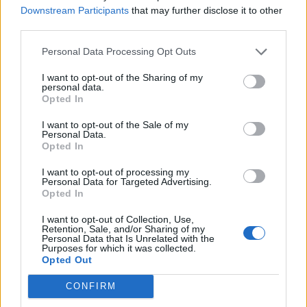
Tietoa meistä
Kesä!
Downstream Participants
that may further disclose it to other
Tietosuojalauseke
Jocka
third parties.
Lähetä uutisvinkki
Tyyliniekka
Mediatiedot
Päivän Lehti
Personal Data Processing Opt Outs
RSS-ohje
RSS
I want to opt-out of the Sharing of my
personal data.
Opted In
Lifestyle
Viihde
I want to opt-out of the Sale of my
Matkailu
Viihdeuutiset
Personal Data.
Fitness
StaraTV
Opted In
Lifestyle
Autot
Terveys
Digi
I want to opt-out of processing my
Ruoka
Pelit
Personal Data for Targeted Advertising.
Opted In
Koti & Asuminen
Elokuvat
Some
I want to opt-out of Collection, Use,
Retention, Sale, and/or Sharing of my
Personal Data that Is Unrelated with the
YouTube
Purposes for which it was collected.
Facebook
Opted Out
Instagram
Twitter
CONFIRM