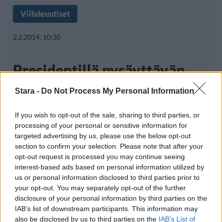
Viihdeuutiset
2.2.2014, 10:30
Presidentillä pysäyttävän
seksikäs sihteeri!
Stara -
Do Not Process My Personal Information
If you wish to opt-out of the sale, sharing to third parties, or
processing of your personal or sensitive information for
Sihteerivitseissä sihteeri on usein nuori
targeted advertising by us, please use the below opt-out
kaunis nainen, joka harrastaa esimiehensä
section to confirm your selection. Please note that after your
opt-out request is processed you may continue seeing
interest-based ads based on personal information utilized by
us or personal information disclosed to third parties prior to
your opt-out. You may separately opt-out of the further
disclosure of your personal information by third parties on the
IAB’s list of downstream participants. This information may
Info
Yhteistyössä
also be disclosed by us to third parties on the
IAB’s List of