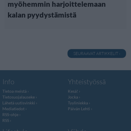
myöhemmin harjoittelemaan
kalan pyydystämistä
SEURAAVAT ARTIKKELIT ›
Info
Yhteistyössä
Tietoa meistä
Kesä!
Tietosuojalauseke
Jocka
Lähetä uutisvinkki
Tyyliniekka
Mediatiedot
Päivän Lehti
RSS-ohje
RSS