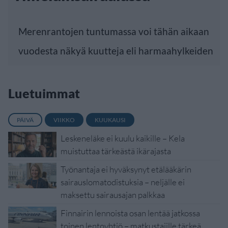
Merenrantojen tuntumassa voi tähän aikaan
vuodesta näkyä kuutteja eli harmaahylkeiden
Luetuimmat
PÄIVÄ
VIIKKO
KUUKAUSI
Leskeneläke ei kuulu kaikille – Kela
muistuttaa tärkeästä ikärajasta
Työnantaja ei hyväksynyt etälääkärin
sairauslomatodistuksia – neljälle ei
maksettu sairausajan palkkaa
Finnairin lennoista osan lentää jatkossa
toinen lentoyhtiö – matkustajille tärkeä