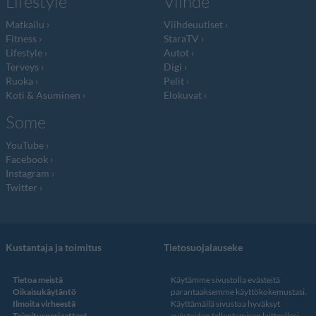
Lifestyle
Viihde
Matkailu
Viihdeuutiset
Fitness
StaraTV
Lifestyle
Autot
Terveys
Digi
Ruoka
Pelit
Koti & Asuminen
Elokuvat
Some
YouTube
Facebook
Instagram
Twitter
Kustantaja ja toimitus
Tietosuojalauseke
Tietoa meistä
Käytämme sivustolla evästeitä
Oikaisukäytäntö
parantaaksemme käyttökokemustasi.
Ilmoita virheestä
Käyttämällä sivustoa hyväksyt
Toimitusperiaatteet
evästeiden tallentamisen laitteellesi.