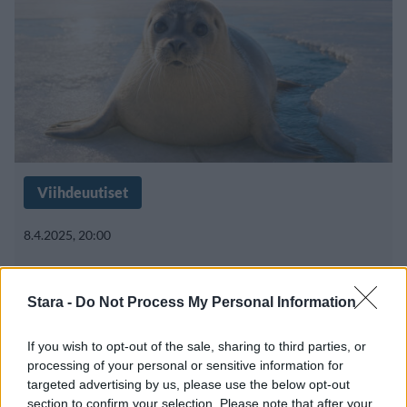
Viihdeuutiset
8.4.2025, 20:00
Kuutti ilmestyi jälleen rannalle
Stara -
Do Not Process My Personal Information
Kotkassa – poliisi eristi alueen
If you wish to opt-out of the sale, sharing to third parties, or
uteiliailta
processing of your personal or sensitive information for
targeted advertising by us, please use the below opt-out
section to confirm your selection. Please note that after your