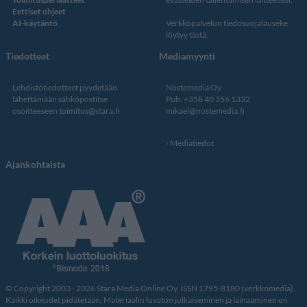
Eettiset ohjeet
AI-käytäntö
Verkkopalvelun
tiedosuojalauseke
löytyy tästä
.
Tiedotteet
Mediamyynti
Lehdistötiedotteet pyydetään
Nostemedia Oy
lähettämään sähköpostitse
Puh. +358 40 356 1332
osoitteeseen
toimitus@stara.fi
mikael@nostemedia.fi
Mediatiedot
Ajankohtaista
© Copyright 2003 - 2026 Stara Media Online Oy. ISSN 1795-8180 (verkkomedia).
Kaikki oikeudet pidätetään. Materiaalin luvaton julkaiseminen ja lainaaminen on