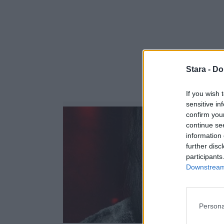
Stara -
Do
If you wish 
sensitive in
confirm you
continue se
information 
further disc
participants
Downstream 
Persona