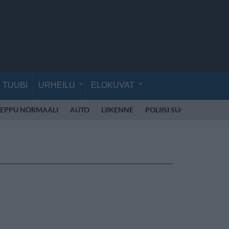
TUUBI
URHEILU
ELOKUVAT
EPPU NORMAALI
AUTO
LIIKENNE
POLIISI SUOMI
SKOOT