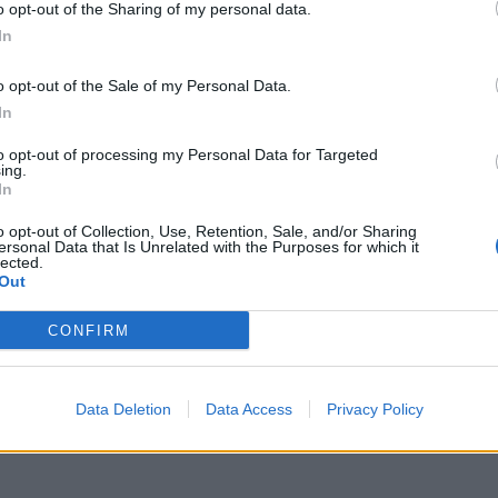
o opt-out of the Sharing of my personal data.
In
o opt-out of the Sale of my Personal Data.
In
as
to opt-out of processing my Personal Data for Targeted
ing.
In
e kertaa
o opt-out of Collection, Use, Retention, Sale, and/or Sharing
ersonal Data that Is Unrelated with the Purposes for which it
lected.
Out
CONFIRM
na 2010
Data Deletion
Data Access
Privacy Policy