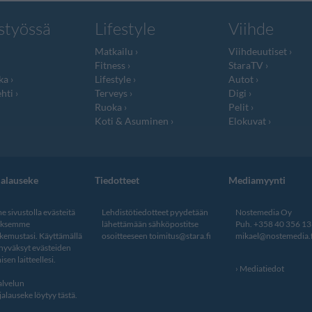
styössä
Lifestyle
Viihde
Matkailu
Viihdeuutiset
Fitness
StaraTV
ka
Lifestyle
Autot
hti
Terveys
Digi
Ruoka
Pelit
Koti & Asuminen
Elokuvat
jalauseke
Tiedotteet
Mediamyynti
 sivustolla evästeitä
Lehdistötiedotteet pyydetään
Nostemedia Oy
aksemme
lähettämään sähköpostitse
Puh. +358 40 356 1
kemustasi. Käyttämällä
osoitteeseen
toimitus@stara.fi
mikael@nostemedia.f
 hyväksyt evästeiden
isen laitteellesi.
Mediatiedot
lvelun
alauseke löytyy tästä
.