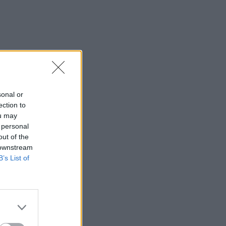
sonal or
ection to
ou may
 personal
out of the
 downstream
B’s List of