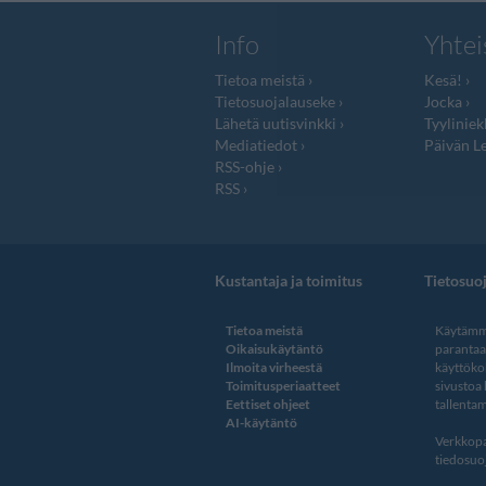
Info
Yhtei
Tietoa meistä
Kesä!
Tietosuojalauseke
Jocka
Lähetä uutisvinkki
Tyyliniek
Mediatiedot
Päivän Le
RSS-ohje
RSS
Kustantaja ja toimitus
Tietosuo
Tietoa meistä
Käytämme
Oikaisukäytäntö
paranta
Ilmoita virheestä
käyttöko
Toimitusperiaatteet
sivustoa
Eettiset ohjeet
tallentam
AI-käytäntö
Verkkopa
tiedosuoj