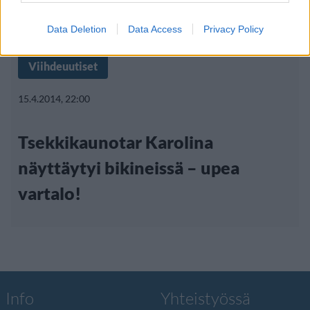
Data Deletion
Data Access
Privacy Policy
Viihdeuutiset
15.4.2014, 22:00
Tsekkikaunotar Karolina
näyttäytyi bikineissä – upea
vartalo!
Info
Yhteistyössä