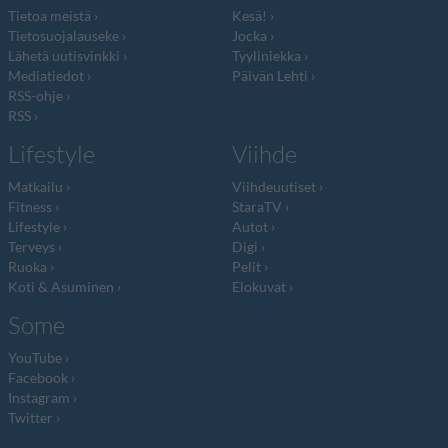
Tietoa meistä
Kesä!
Tietosuojalauseke
Jocka
Lähetä uutisvinkki
Tyyliniekka
Mediatiedot
Päivän Lehti
RSS-ohje
RSS
Lifestyle
Viihde
Matkailu
Viihdeuutiset
Fitness
StaraTV
Lifestyle
Autot
Terveys
Digi
Ruoka
Pelit
Koti & Asuminen
Elokuvat
Some
YouTube
Facebook
Instagram
Twitter