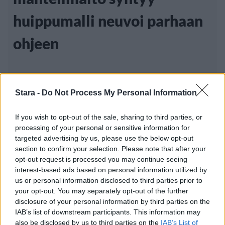
huippumalli neuvoi parhaan
ohjeen
Maailman menestyneimpiin supermalleihin
Stara -
Do Not Process My Personal Information
vielä kymmenen vuotta sitten lukeutunut
tsekkikaunotar Karolina
If you wish to opt-out of the sale, sharing to third parties, or
processing of your personal or sensitive information for
targeted advertising by us, please use the below opt-out
section to confirm your selection. Please note that after your
Luetuimmat
opt-out request is processed you may continue seeing
interest-based ads based on personal information utilized by
us or personal information disclosed to third parties prior to
PÄIVÄ
VIIKKO
KUUKAUSI
your opt-out. You may separately opt-out of the further
disclosure of your personal information by third parties on the
Leskeneläke ei kuulu kaikille – Kela
IAB’s list of downstream participants. This information may
muistuttaa tärkeästä ikärajasta
also be disclosed by us to third parties on the
IAB’s List of