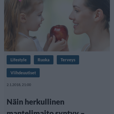
Lifestyle
Ruoka
Terveys
Viihdeuutiset
2.1.2018, 21:00
Näin herkullinen
mantelimaito syntyy –