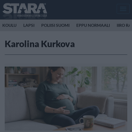
Men
KOULU
LAPSI
POLIISI SUOMI
EPPU NORMAALI
IIRO R
Karolina Kurkova