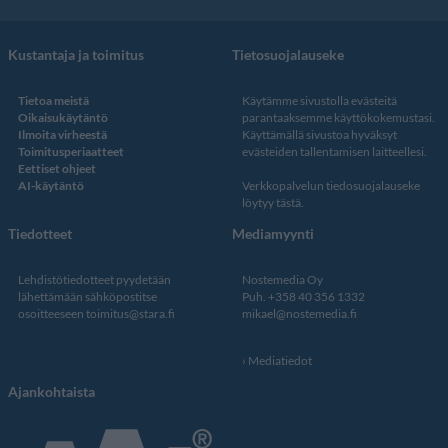
Kustantaja ja toimitus
Tietosuojalauseke
Tietoa meistä
Käytämme sivustolla evästeitä
Oikaisukäytäntö
parantaaksemme käyttökokemustasi.
Ilmoita virheestä
Käyttämällä sivustoa hyväksyt
Toimitusperiaatteet
evästeiden tallentamisen laitteellesi.
Eettiset ohjeet
AI-käytäntö
Verkkopalvelun
tiedosuojalauseke
löytyy tästä
.
Tiedotteet
Mediamyynti
Lehdistötiedotteet pyydetään
Nostemedia Oy
lähettämään sähköpostitse
Puh. +358 40 356 1332
osoitteeseen
toimitus@stara.fi
mikael@nostemedia.fi
Mediatiedot
Ajankohtaista