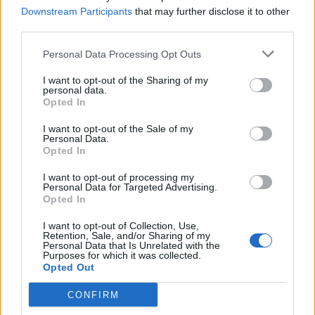
Downstream Participants
that may further disclose it to other
Sääennuste ulottuu nyt marraskuulle – tältä
third parties.
näyttää syksyn sää
Personal Data Processing Opt Outs
Finnairin lennoista osan lentää jatkossa
toinen lentoyhtiö – matkustajille tärkeä
I want to opt-out of the Sharing of my
rajoitus
personal data.
Opted In
Kela muuttaa terapiakäytäntöä
I want to opt-out of the Sale of my
Personal Data.
Opted In
Lapin pelastushelikopteri Aslakin toiminta
päättyy – rahat loppuivat
I want to opt-out of processing my
Personal Data for Targeted Advertising.
Opted In
I want to opt-out of Collection, Use,
Retention, Sale, and/or Sharing of my
Personal Data that Is Unrelated with the
Purposes for which it was collected.
Opted Out
CONFIRM