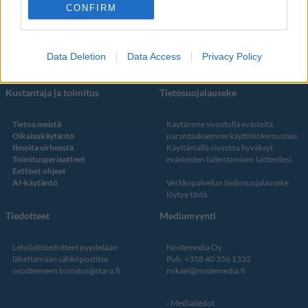
Facebook
CONFIRM
Instagram
Twitter
Data Deletion
Data Access
Privacy Policy
Kustantaja ja toimitus
Tietosuojalauseke
Tietoa meistä
Käytämme sivustolla evästeitä
Oikaisukäytäntö
parantaaksemme käyttökokemustasi.
Ilmoita virheestä
Käyttämällä sivustoa hyväksyt
Toimitusperiaatteet
evästeiden tallentamisen laitteellesi.
Eettiset ohjeet
AI-käytäntö
Verkkopalvelun
tiedosuojalauseke
löytyy tästä
.
Tiedotteet
Mediamyynti
Lehdistötiedotteet pyydetään
Nostemedia Oy
lähettämään sähköpostitse
Puh. +358 40 356 1332
osoitteeseen
toimitus@stara.fi
mikael@nostemedia.fi
Mediatiedot