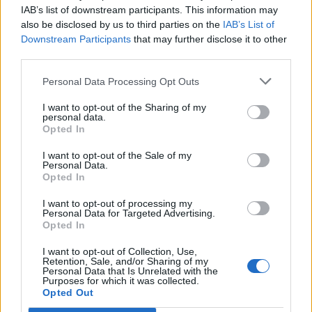
IAB’s list of downstream participants. This information may
also be disclosed by us to third parties on the
IAB’s List of
Info
Yhteistyössä
Downstream Participants
that may further disclose it to other
third parties.
Tietoa meistä
Kesä!
Tietosuojalauseke
Jocka
Personal Data Processing Opt Outs
Lähetä uutisvinkki
Tyyliniekka
I want to opt-out of the Sharing of my
Mediatiedot
Päivän Lehti
personal data.
RSS-ohje
Opted In
RSS
I want to opt-out of the Sale of my
Lifestyle
Viihde
Personal Data.
Opted In
Matkailu
Viihdeuutiset
Fitness
StaraTV
I want to opt-out of processing my
Lifestyle
Autot
Personal Data for Targeted Advertising.
Opted In
Terveys
Digi
Ruoka
Pelit
I want to opt-out of Collection, Use,
Koti & Asuminen
Elokuvat
Retention, Sale, and/or Sharing of my
Personal Data that Is Unrelated with the
Some
Purposes for which it was collected.
Opted Out
YouTube