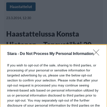
Haastattelut
23.3.2014, 12:30
Haastattelussa Konsta
Hietanen – Tenavatähti 20
vuoden takaa
Stara -
Do Not Process My Personal Information
If you wish to opt-out of the sale, sharing to third parties, or
processing of your personal or sensitive information for
Vuonna 1994 Tenavatähti-kilpailun voittanut
targeted advertising by us, please use the below opt-out
section to confirm your selection. Please note that after your
Konsta Hietanen
napauttaa Staran
opt-out request is processed you may continue seeing
haastattelun aluksi,
interest-based ads based on personal information utilized by
us or personal information disclosed to third parties prior to
your opt-out. You may separately opt-out of the further
disclosure of your personal information by third parties on the