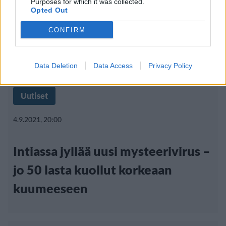
Purposes for which it was collected.
Opted Out
CONFIRM
Data Deletion
Data Access
Privacy Policy
Uutiset
4.9.2021, 20:00
Intiassa jyllää uusi mysteerivirus –
jo 50 lasta kuollut korkeaan
kuumeeseen