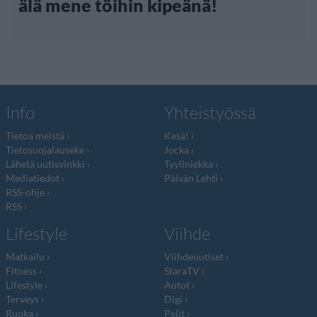
älä mene töihin kipeänä!
Info
Yhteistyössä
Tietoa meistä
Kesä!
Tietosuojalauseke
Jocka
Lähetä uutisvinkki
Tyyliniekka
Mediatiedot
Päivän Lehti
RSS-ohje
RSS
Lifestyle
Viihde
Matkailu
Viihdeuutiset
Fitness
StaraTV
Lifestyle
Autot
Terveys
Digi
Ruoka
Pelit