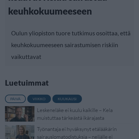
keuhkokuumeeseen
Oulun yliopiston
tuore tutkimus osoittaa, että
keuhkokuumeeseen sairastumisen riskiin
vaikuttavat
Luetuimmat
PÄIVÄ
VIIKKO
KUUKAUSI
Leskeneläke ei kuulu kaikille – Kela
muistuttaa tärkeästä ikärajasta
Työnantaja ei hyväksynyt etälääkärin
sairauslomatodistuksia – neljälle ei