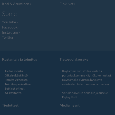
Koti & Asuminen
Elokuvat
Some
YouTube
Facebook
Instagram
Twitter
Kustantaja ja toimitus
Tietosuojalauseke
Tietoa meistä
Käytämme sivustolla evästeitä
Oikaisukäytäntö
parantaaksemme käyttökokemustasi.
Ilmoita virheestä
Käyttämällä sivustoa hyväksyt
Toimitusperiaatteet
evästeiden tallentamisen laitteellesi.
Eettiset ohjeet
AI-käytäntö
Verkkopalvelun
tiedosuojalauseke
löytyy tästä
.
Tiedotteet
Mediamyynti