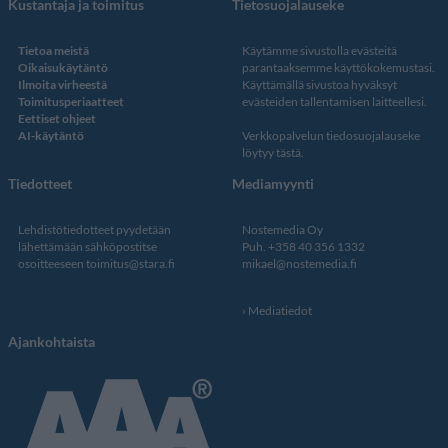
Kustantaja ja toimitus
Tietosuojalauseke
Tietoa meistä
Käytämme sivustolla evästeitä
Oikaisukäytäntö
parantaaksemme käyttökokemustasi.
Ilmoita virheestä
Käyttämällä sivustoa hyväksyt
Toimitusperiaatteet
evästeiden tallentamisen laitteellesi.
Eettiset ohjeet
AI-käytäntö
Verkkopalvelun
tiedosuojalauseke
löytyy tästä
.
Tiedotteet
Mediamyynti
Lehdistötiedotteet pyydetään
Nostemedia Oy
lähettämään sähköpostitse
Puh. +358 40 356 1332
osoitteeseen
toimitus@stara.fi
mikael@nostemedia.fi
Mediatiedot
Ajankohtaista