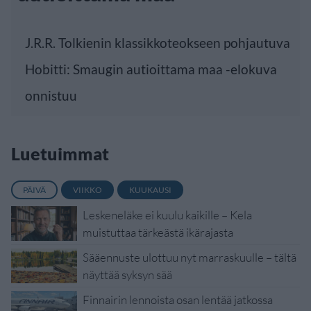
J.R.R. Tolkienin klassikkoteokseen pohjautuva
Hobitti: Smaugin autioittama maa -elokuva
onnistuu
Luetuimmat
PÄIVÄ
VIIKKO
KUUKAUSI
Leskeneläke ei kuulu kaikille – Kela
muistuttaa tärkeästä ikärajasta
Sääennuste ulottuu nyt marraskuulle – tältä
näyttää syksyn sää
Finnairin lennoista osan lentää jatkossa