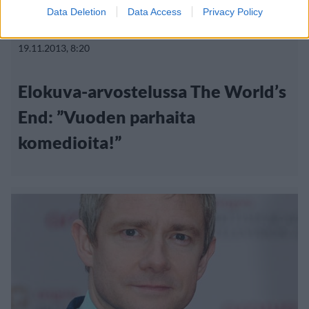
Data Deletion
Data Access
Privacy Policy
Elokuvat
19.11.2013, 8:20
Elokuva-arvostelussa The World’s
End: ”Vuoden parhaita
komedioita!”