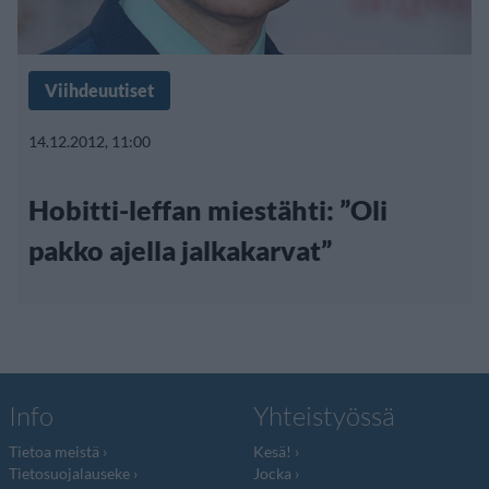
Viihdeuutiset
14.12.2012, 11:00
Hobitti-leffan miestähti: ”Oli
pakko ajella jalkakarvat”
Info
Yhteistyössä
Tietoa meistä
Kesä!
Tietosuojalauseke
Jocka