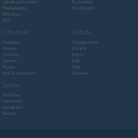
Lähetä uutisvinkki
Tyyliniekka
Mediatiedot
Päivän Lehti
RSS-ohje
RSS
Lifestyle
Viihde
Matkailu
Viihdeuutiset
Fitness
StaraTV
Lifestyle
Autot
Terveys
Digi
Ruoka
Pelit
Koti & Asuminen
Elokuvat
Some
YouTube
Facebook
Instagram
Twitter