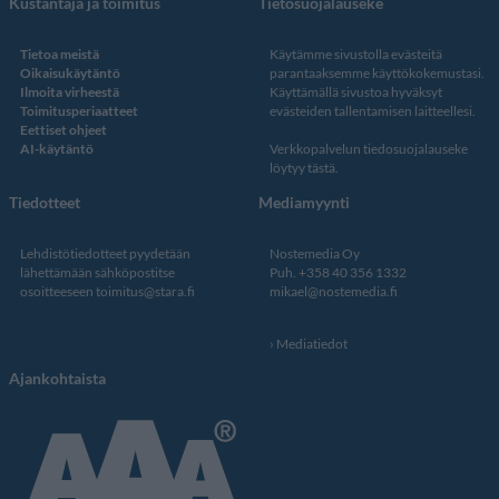
Kustantaja ja toimitus
Tietosuojalauseke
Tietoa meistä
Käytämme sivustolla evästeitä
Oikaisukäytäntö
parantaaksemme käyttökokemustasi.
Ilmoita virheestä
Käyttämällä sivustoa hyväksyt
Toimitusperiaatteet
evästeiden tallentamisen laitteellesi.
Eettiset ohjeet
AI-käytäntö
Verkkopalvelun
tiedosuojalauseke
löytyy tästä
.
Tiedotteet
Mediamyynti
Lehdistötiedotteet pyydetään
Nostemedia Oy
lähettämään sähköpostitse
Puh. +358 40 356 1332
osoitteeseen
toimitus@stara.fi
mikael@nostemedia.fi
Mediatiedot
Ajankohtaista