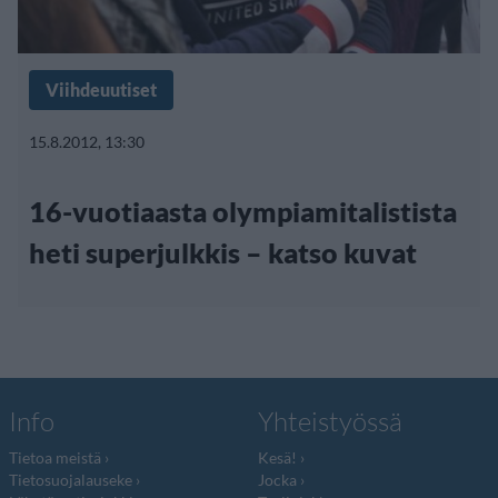
Viihdeuutiset
15.8.2012, 13:30
16-vuotiaasta olympiamitalistista
heti superjulkkis – katso kuvat
Info
Yhteistyössä
Tietoa meistä
Kesä!
Tietosuojalauseke
Jocka