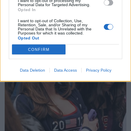
I want to opt-out of processing my
Personal Data for Targeted Advertising.
Viihdeuutiset
Opted In
17.10.2014, 9:00
I want to opt-out of Collection, Use,
Retention, Sale, and/or Sharing of my
Personal Data that Is Unrelated with the
Purposes for which it was collected.
Voimistelun 18-vuotias
Opted Out
olympiamitalisti treenasi
CONFIRM
puistossa
Data Deletion
Data Access
Privacy Policy