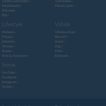
Lähetä uutisvinkki
Tyyliniekka
Mediatiedot
Päivän Lehti
RSS-ohje
RSS
Lifestyle
Viihde
Matkailu
Viihdeuutiset
Fitness
StaraTV
Lifestyle
Autot
Terveys
Digi
Ruoka
Pelit
Koti & Asuminen
Elokuvat
Some
YouTube
Facebook
Instagram
Twitter