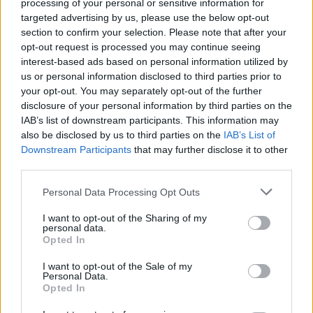
processing of your personal or sensitive information for
targeted advertising by us, please use the below opt-out
F/A-18 Hornet jyrähtää ylilennolle
section to confirm your selection. Please note that after your
Jyväskylässä – katuja suljetaan
opt-out request is processed you may continue seeing
Moottoripyöräilijä pakeni poliisia – tutkaan
interest-based ads based on personal information utilized by
us or personal information disclosed to third parties prior to
hurja ylinopeus
your opt-out. You may separately opt-out of the further
Suolikaasun tuoksu levisi Spider-Man -
disclosure of your personal information by third parties on the
IAB’s list of downstream participants. This information may
näytöksessä – yleisö poistui paikalta
also be disclosed by us to third parties on the
IAB’s List of
Downstream Participants
that may further disclose it to other
third parties.
Personal Data Processing Opt Outs
I want to opt-out of the Sharing of my
personal data.
Opted In
I want to opt-out of the Sale of my
Personal Data.
Opted In