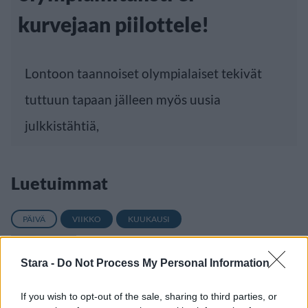
kurvejaan piilottele!
Lontoon taannoiset olympialaiset tekivät
tuttuun tapaan jälleen myös uusia
julkkistähtiä,
Luetuimmat
PÄIVÄ
VIIKKO
KUUKAUSI
Maailman eniten matkustaneet valitsivat
suosikkikohteensa – yllättävä voittaja
Stara -
Do Not Process My Personal Information
Kela voi leikata tukia ulkomaanmatkan
If you wish to opt-out of the sale, sharing to third parties, or
vuoksi