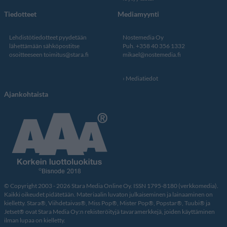
Tiedotteet
Mediamyynti
Lehdistötiedotteet pyydetään
Nostemedia Oy
lähettämään sähköpostitse
Puh. +358 40 356 1332
osoitteeseen
toimitus@stara.fi
mikael@nostemedia.fi
Mediatiedot
Ajankohtaista
© Copyright 2003 - 2026 Stara Media Online Oy. ISSN 1795-8180 (verkkomedia).
Kaikki oikeudet pidätetään. Materiaalin luvaton julkaiseminen ja lainaaminen on
kielletty. Stara®, Viihdetaivas®, Miss Pop®, Mister Pop®, Popstar®, Tuubi® ja
Jetset® ovat Stara Media Oy:n rekisteröityjä tavaramerkkejä, joiden käyttäminen
ilman lupaa on kielletty.