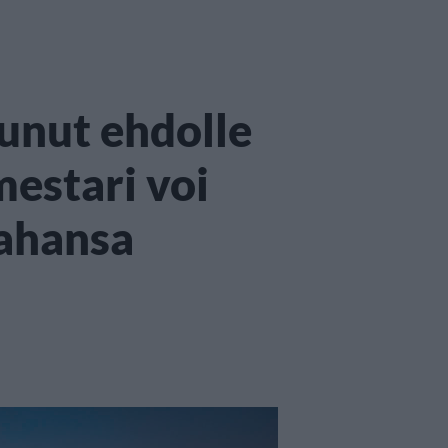
unut ehdolle
mestari voi
tahansa