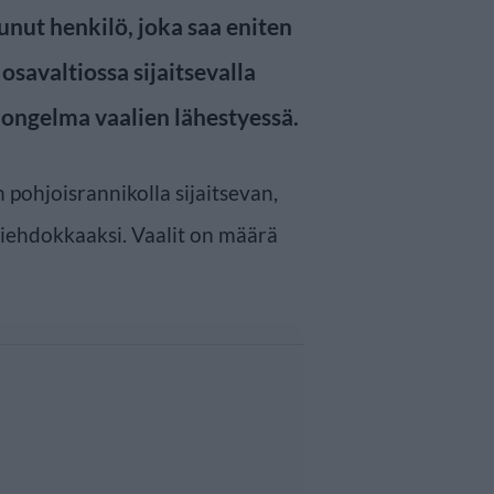
tunut henkilö, joka saa eniten
savaltiossa sijaitsevalla
ä ongelma vaalien lähestyessä.
 pohjoisrannikolla sijaitsevan,
iehdokkaaksi. Vaalit on määrä