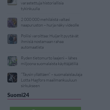
varastettuja historiallisia
tykinkuulia
2 000 000 mehiläistä valtasi
naapuruston – hurja näky videolle
Poliisi varoittaa: Huijarit pyytävät
ihmisiä nostamaan rahaa
automaatista
Ryden tietomurto laajeni – lähes
miljoona suomalaista käyttäjätiliä
”Täysin yllättäen” – suomalaislaulaja
Lotta Hagfors maailmankuuluun
sirkukseen
Suomi24