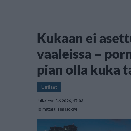
Kukaan ei asett
vaaleissa – por
pian olla kuka 
Uutiset
Julkaistu: 5.6.2026, 17:03
Toimittaja:
Tim Isokivi