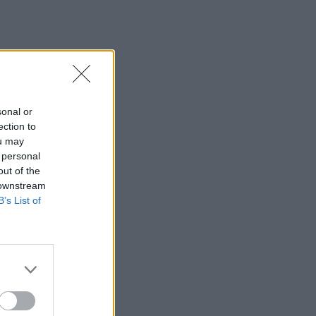
sonal or
ection to
ou may
 personal
out of the
 downstream
B’s List of