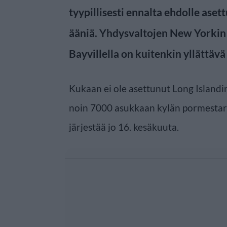
tyypillisesti ennalta ehdolle aset
ääniä. Yhdysvaltojen New Yorkin o
Bayvillella on kuitenkin yllättäv
Kukaan ei ole asettunut Long Islandin
noin 7000 asukkaan kylän pormestar
järjestää jo 16. kesäkuuta.