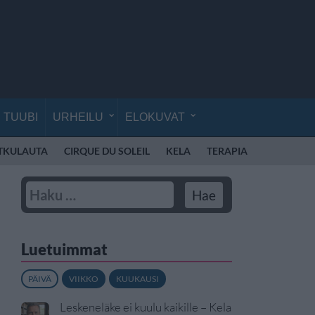
TUUBI
URHEILU
ELOKUVAT
TKULAUTA
CIRQUE DU SOLEIL
KELA
TERAPIA
AVARUUS
Luetuimmat
PÄIVÄ
VIIKKO
KUUKAUSI
Leskeneläke ei kuulu kaikille – Kela