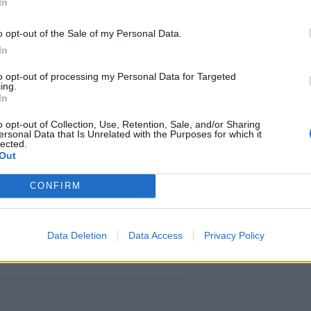
In
”
o opt-out of the Sale of my Personal Data.
In
utismedian mukaan näillä
to opt-out of processing my Personal Data for Targeted
ing.
a. Äänestäjät kirjoittavat
In
än sopivimman henkilön nimen.
o opt-out of Collection, Use, Retention, Sale, and/or Sharing
ersonal Data that Is Unrelated with the Purposes for which it
lected.
Out
 koskaan nähnyt mitään
CONFIRM
allisia puolueita, joita meillä
an asunut Townsend Cardinale
Data Deletion
Data Access
Privacy Policy