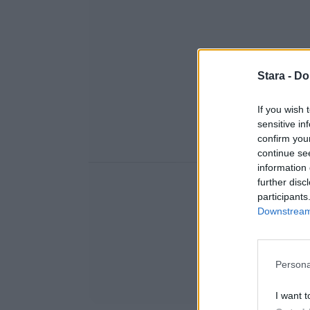
Stara -
Do
If you wish 
sensitive in
confirm you
continue se
information 
further disc
participants
Downstream 
Persona
I want t