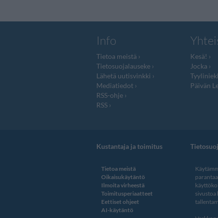
Info
Yhtei
Tietoa meistä
Kesä!
Tietosuojalauseke
Jocka
Lähetä uutisvinkki
Tyyliniek
Mediatiedot
Päivän Le
RSS-ohje
RSS
Kustantaja ja toimitus
Tietosuo
Tietoa meistä
Käytämme
Oikaisukäytäntö
paranta
Ilmoita virheestä
käyttöko
Toimitusperiaatteet
sivustoa
Eettiset ohjeet
tallentam
AI-käytäntö