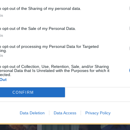
o opt-out of the Sharing of my personal data.
In
tsivat
aja
o opt-out of the Sale of my Personal Data.
In
 Jyväskylässä –
to opt-out of processing my Personal Data for Targeted
ing.
In
kan vuoksi
o opt-out of Collection, Use, Retention, Sale, and/or Sharing
ersonal Data that Is Unrelated with the Purposes for which it
– tutkaan hurja
lected.
Out
Man -näytöksessä
CONFIRM
Data Deletion
Data Access
Privacy Policy