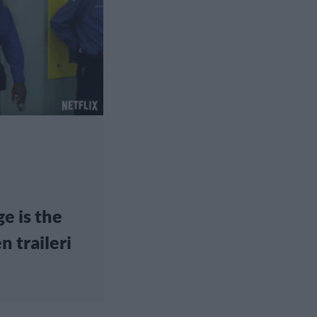
e is the
 traileri