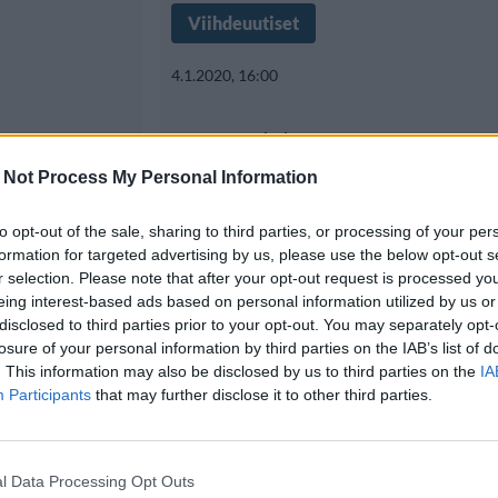
Viihdeuutiset
4.1.2020, 16:00
nasarjaa
Suosikkisarja Orang
 the
New Blackin luojan
 Not Process My Personal Information
kuoli
to opt-out of the sale, sharing to third parties, or processing of your per
formation for targeted advertising by us, please use the below opt-out s
lasketteluonnetto
r selection. Please note that after your opt-out request is processed y
eing interest-based ads based on personal information utilized by us or
disclosed to third parties prior to your opt-out. You may separately opt-
kana vain
losure of your personal information by third parties on the IAB’s list of
Netflixin huippusuositun Orange 
. This information may also be disclosed by us to third parties on the
IA
-sarjan luojaa, Jenji
Participants
that may further disclose it to other third parties.
l Data Processing Opt Outs