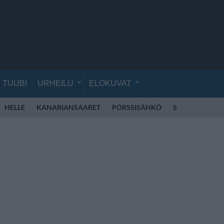
TUUBI
URHEILU
ELOKUVAT
HELLE
KANARIANSAARET
PÖRSSISÄHKÖ
SÄHKÖ
VER