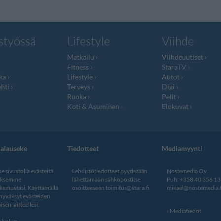
styössä
Lifestyle
Viihde
Matkailu
Viihdeuutiset
Fitness
StaraTV
ka
Lifestyle
Autot
hti
Terveys
Digi
Ruoka
Pelit
Koti & Asuminen
Elokuvat
jalauseke
Tiedotteet
Mediamyynti
 sivustolla evästeitä
Lehdistötiedotteet pyydetään
Nostemedia Oy
aksemme
lähettämään sähköpostitse
Puh. +358 40 356 1
kemustasi. Käyttämällä
osoitteeseen
toimitus@stara.fi
mikael@nostemedia.f
 hyväksyt evästeiden
isen laitteellesi.
Mediatiedot