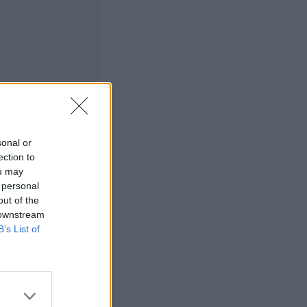
e is the
 poika
sonal or
ection to
muudessa
ou may
 personal
out of the
 downstream
is the New Black
B’s List of