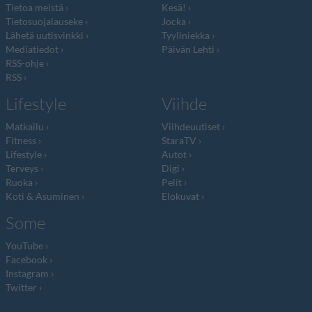
Tietoa meistä
Kesä!
Tietosuojalauseke
Jocka
Lähetä uutisvinkki
Tyyliniekka
Mediatiedot
Päivän Lehti
RSS-ohje
RSS
Lifestyle
Viihde
Matkailu
Viihdeuutiset
Fitness
StaraTV
Lifestyle
Autot
Terveys
Digi
Ruoka
Pelit
Koti & Asuminen
Elokuvat
Some
YouTube
Facebook
Instagram
Twitter