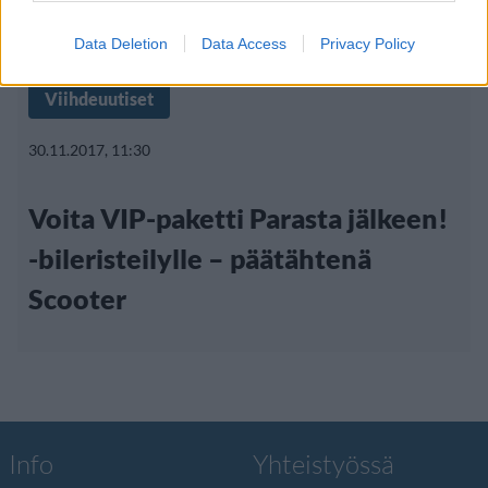
Data Deletion
Data Access
Privacy Policy
Viihdeuutiset
30.11.2017, 11:30
Voita VIP-paketti Parasta jälkeen!
-bileristeilylle – päätähtenä
Scooter
Info
Yhteistyössä