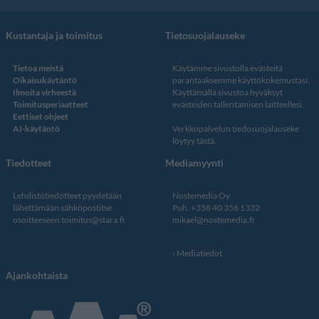
Kustantaja ja toimitus
Tietosuojalauseke
Tietoa meistä
Käytämme sivustolla evästeitä
Oikaisukäytäntö
parantaaksemme käyttökokemustasi.
Ilmoita virheestä
Käyttämällä sivustoa hyväksyt
Toimitusperiaatteet
evästeiden tallentamisen laitteellesi.
Eettiset ohjeet
AI-käytäntö
Verkkopalvelun
tiedosuojalauseke
löytyy tästä
.
Tiedotteet
Mediamyynti
Lehdistötiedotteet pyydetään
Nostemedia Oy
lähettämään sähköpostitse
Puh. +358 40 356 1332
osoitteeseen
toimitus@stara.fi
mikael@nostemedia.fi
Mediatiedot
Ajankohtaista