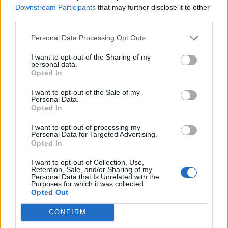
Finnairin lennoista osan lentää jatkossa
Downstream Participants
that may further disclose it to other
third parties.
toinen lentoyhtiö – matkustajille tärkeä
rajoitus
Personal Data Processing Opt Outs
Kela voi leikata tukia ulkomaanmatkan
I want to opt-out of the Sharing of my
vuoksi
personal data.
Opted In
Suolikaasun tuoksu levisi Spider-Man -
I want to opt-out of the Sale of my
näytöksessä – yleisö poistui paikalta
Personal Data.
Opted In
Maailman eniten matkustaneet valitsivat
suosikkikohteensa – yllättävä voittaja
I want to opt-out of processing my
Personal Data for Targeted Advertising.
Opted In
I want to opt-out of Collection, Use,
Retention, Sale, and/or Sharing of my
Personal Data that Is Unrelated with the
Purposes for which it was collected.
Opted Out
CONFIRM