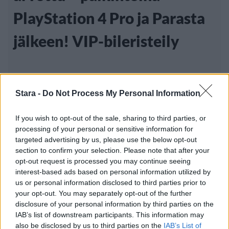
PlayStation 4 Pro ja Parasta
jälkeen! VIP-bileristeily
Staran joulukuun lukijakilpailuissa Facebook-
Stara -
Do Not Process My Personal Information
tykkääjien kesken arvottiin upeat palkinnot,
sillä jaossa
If you wish to opt-out of the sale, sharing to third parties, or
processing of your personal or sensitive information for
targeted advertising by us, please use the below opt-out
section to confirm your selection. Please note that after your
Luetuimmat
opt-out request is processed you may continue seeing
interest-based ads based on personal information utilized by
us or personal information disclosed to third parties prior to
PÄIVÄ
VIIKKO
KUUKAUSI
your opt-out. You may separately opt-out of the further
Leskeneläke ei kuulu kaikille – Kela
disclosure of your personal information by third parties on the
IAB’s list of downstream participants. This information may
muistuttaa tärkeästä ikärajasta
also be disclosed by us to third parties on the
IAB’s List of