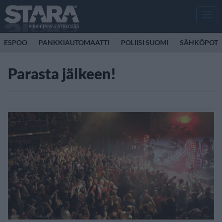
Men
ESPOO
PANKKIAUTOMAATTI
POLIISI SUOMI
SÄHKÖPOTK
Parasta jälkeen!