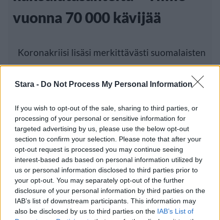
vuonna 70 000 kävijää
Koronakriisi lisäsi merkittävästi suomalaisten
luontomatkailua. Sallatunturin alueella on
Stara -
Do Not Process My Personal Information
vaellusreittejä, maastopyöräilyreittejä
If you wish to opt-out of the sale, sharing to third parties, or
processing of your personal or sensitive information for
Luetuimmat
targeted advertising by us, please use the below opt-out
section to confirm your selection. Please note that after your
opt-out request is processed you may continue seeing
PÄIVÄ
VIIKKO
KUUKAUSI
interest-based ads based on personal information utilized by
us or personal information disclosed to third parties prior to
Leskeneläke ei kuulu kaikille – Kela
your opt-out. You may separately opt-out of the further
muistuttaa tärkeästä ikärajasta
disclosure of your personal information by third parties on the
IAB’s list of downstream participants. This information may
Työnantaja ei hyväksynyt etälääkärin
also be disclosed by us to third parties on the
IAB’s List of
sairauslomatodistuksia – neljälle ei