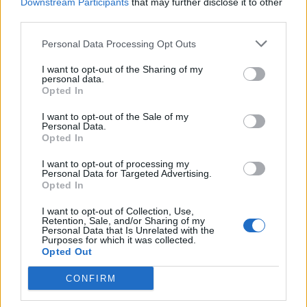
Downstream Participants
that may further disclose it to other
maksettu sairausajan palkkaa
third parties.
Finnairin lennoista osan lentää jatkossa
Personal Data Processing Opt Outs
toinen lentoyhtiö – matkustajille tärkeä
I want to opt-out of the Sharing of my
rajoitus
personal data.
Opted In
Lapin pelastushelikopteri Aslakin toiminta
päättyy – rahat loppuivat
I want to opt-out of the Sale of my
Personal Data.
Kela muuttaa terapiakäytäntöä
Opted In
I want to opt-out of processing my
Personal Data for Targeted Advertising.
Opted In
I want to opt-out of Collection, Use,
Retention, Sale, and/or Sharing of my
Personal Data that Is Unrelated with the
Purposes for which it was collected.
Opted Out
CONFIRM