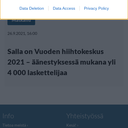
Data Deletion
Data Access
Privacy Policy
Matkailu
26.9.2021, 16:00
Salla on Vuoden hiihtokeskus
2021 – äänestyksessä mukana yli
4 000 laskettelijaa
Info
Yhteistyössä
Tietoa meistä
Kesä!