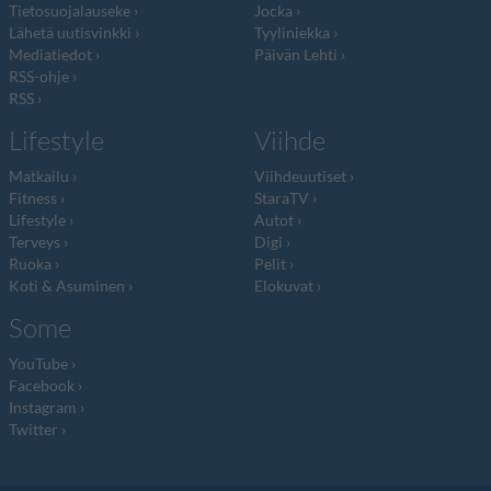
Tietosuojalauseke
Jocka
Lähetä uutisvinkki
Tyyliniekka
Mediatiedot
Päivän Lehti
RSS-ohje
RSS
Lifestyle
Viihde
Matkailu
Viihdeuutiset
Fitness
StaraTV
Lifestyle
Autot
Terveys
Digi
Ruoka
Pelit
Koti & Asuminen
Elokuvat
Some
YouTube
Facebook
Instagram
Twitter