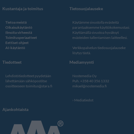
Kustantaja ja toimitus
Tietosuojalauseke
Tietoa meistä
Käytämme sivustolla evästeitä
Oikaisukäytäntö
parantaaksemme käyttökokemustasi.
Ilmoita virheestä
Käyttämällä sivustoa hyväksyt
Toimitusperiaatteet
evästeiden tallentamisen laitteellesi.
Eettiset ohjeet
AI-käytäntö
Verkkopalvelun
tiedosuojalauseke
löytyy tästä
.
Tiedotteet
Mediamyynti
Lehdistötiedotteet pyydetään
Nostemedia Oy
lähettämään sähköpostitse
Puh. +358 40 356 1332
osoitteeseen
toimitus@stara.fi
mikael@nostemedia.fi
Mediatiedot
Ajankohtaista