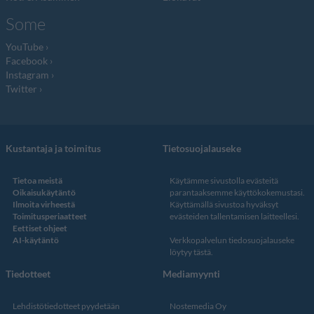
Some
YouTube
Facebook
Instagram
Twitter
Kustantaja ja toimitus
Tietosuojalauseke
Tietoa meistä
Käytämme sivustolla evästeitä
Oikaisukäytäntö
parantaaksemme käyttökokemustasi.
Ilmoita virheestä
Käyttämällä sivustoa hyväksyt
Toimitusperiaatteet
evästeiden tallentamisen laitteellesi.
Eettiset ohjeet
AI-käytäntö
Verkkopalvelun
tiedosuojalauseke
löytyy tästä
.
Tiedotteet
Mediamyynti
Lehdistötiedotteet pyydetään
Nostemedia Oy