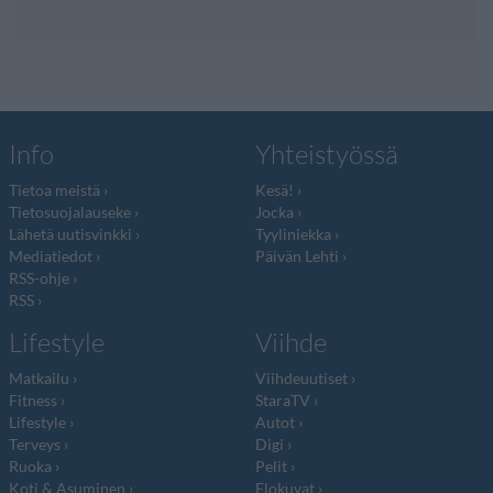
Info
Yhteistyössä
Tietoa meistä
Kesä!
Tietosuojalauseke
Jocka
Lähetä uutisvinkki
Tyyliniekka
Mediatiedot
Päivän Lehti
RSS-ohje
RSS
Lifestyle
Viihde
Matkailu
Viihdeuutiset
Fitness
StaraTV
Lifestyle
Autot
Terveys
Digi
Ruoka
Pelit
Koti & Asuminen
Elokuvat