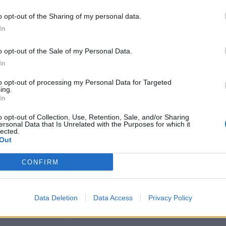
Haastattelut
StaraTV Viihde
o opt-out of the Sharing of my personal data.
In
Viihdeuutiset
o opt-out of the Sale of my Personal Data.
nta-
7.9.2016, 16:30
In
uvana
to opt-out of processing my Personal Data for Targeted
StaraTV: Teit meist
ing.
In
-elokuvan Roope S
o opt-out of Collection, Use, Retention, Sale, and/or Sharing
en Teit meistä
ersonal Data that Is Unrelated with the Purposes for which it
ja Iiro Panula haast
lected.
Out
CONFIRM
Tänään ensi-iltansa saa valkokank
yhtyeen alkutaipaleesta 1990-lu
Data Deletion
Data Access
Privacy Policy
kertova Teit