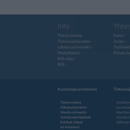
Info
Yhtei
Tietoa meistä
Kesä!
Tietosuojalauseke
Jocka
Lähetä uutisvinkki
Tyyliniek
Mediatiedot
Päivän Le
RSS-ohje
RSS
Kustantaja ja toimitus
Tietosuo
Tietoa meistä
Käytämme
Oikaisukäytäntö
paranta
Ilmoita virheestä
käyttöko
Toimitusperiaatteet
sivustoa
Eettiset ohjeet
tallentam
AI-käytäntö