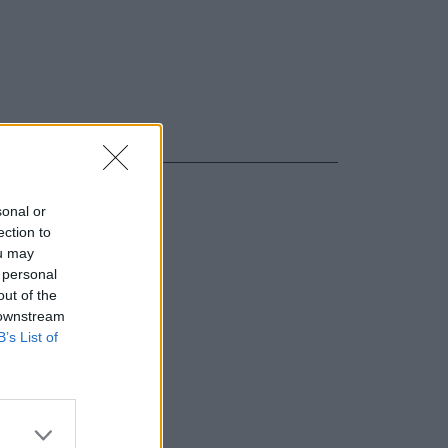
sonal or
ection to
ou may
 personal
out of the
 downstream
B’s List of