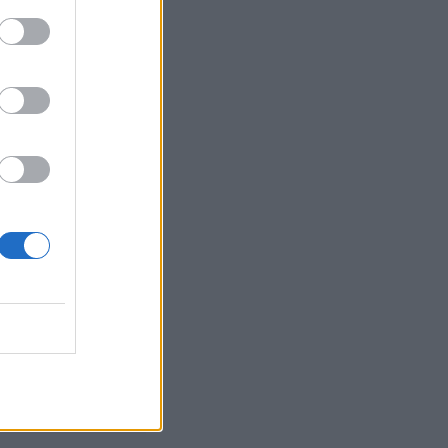
ä kauniin
alminen
attelussa
ailla Apulanta-
vun Heinolassa