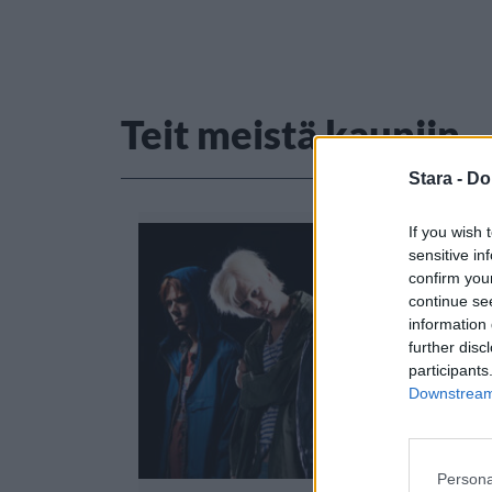
Teit meistä kauniin
Stara -
Do
If you wish 
sensitive in
confirm you
continue se
information 
further disc
participants
Downstream 
Persona