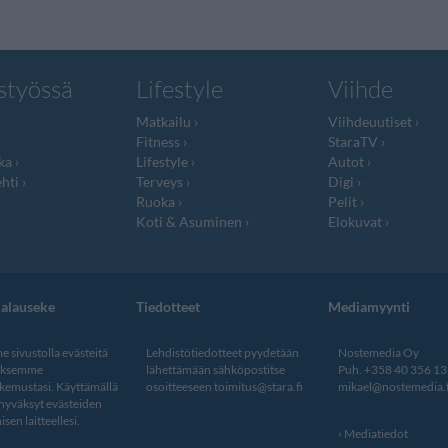
styössä
Lifestyle
Viihde
Matkailu
Viihdeuutiset
Fitness
StaraTV
ka
Lifestyle
Autot
hti
Terveys
Digi
Ruoka
Pelit
Koti & Asuminen
Elokuvat
jalauseke
Tiedotteet
Mediamyynti
 sivustolla evästeitä
Lehdistötiedotteet pyydetään
Nostemedia Oy
aksemme
lähettämään sähköpostitse
Puh. +358 40 356 1
kemustasi. Käyttämällä
osoitteeseen
toimitus@stara.fi
mikael@nostemedia.f
 hyväksyt evästeiden
isen laitteellesi.
Mediatiedot