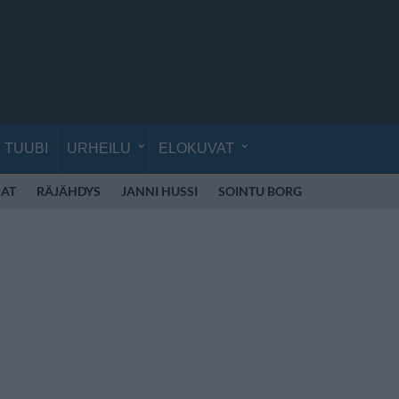
TUUBI
URHEILU
ELOKUVAT
AT
RÄJÄHDYS
JANNI HUSSI
SOINTU BORG
KYLIE MINO