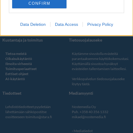
Facebook
CONFIRM
Instagram
Twitter
Data Deletion
Data Access
Privacy Policy
Kustantaja ja toimitus
Tietosuojalauseke
Tietoa meistä
Käytämme sivustolla evästeitä
Oikaisukäytäntö
parantaaksemme käyttökokemustasi.
Ilmoita virheestä
Käyttämällä sivustoa hyväksyt
Toimitusperiaatteet
evästeiden tallentamisen laitteellesi.
Eettiset ohjeet
AI-käytäntö
Verkkopalvelun
tiedosuojalauseke
löytyy tästä
.
Tiedotteet
Mediamyynti
Lehdistötiedotteet pyydetään
Nostemedia Oy
lähettämään sähköpostitse
Puh. +358 40 356 1332
osoitteeseen
toimitus@stara.fi
mikael@nostemedia.fi
Mediatiedot