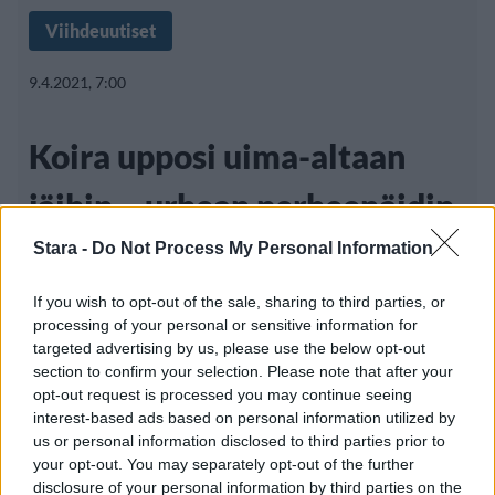
Viihdeuutiset
9.4.2021, 7:00
Koira upposi uima-altaan
jäihin – urhean perheenäidin
pelastusoperaatio videolle
Stara -
Do Not Process My Personal Information
If you wish to opt-out of the sale, sharing to third parties, or
processing of your personal or sensitive information for
Kuluneen talven poikkeukselliset säät ovat
targeted advertising by us, please use the below opt-out
section to confirm your selection. Please note that after your
aiheuttaneet monin paikoin uima-altaisen
opt-out request is processed you may continue seeing
jäätymisen,
interest-based ads based on personal information utilized by
us or personal information disclosed to third parties prior to
your opt-out. You may separately opt-out of the further
disclosure of your personal information by third parties on the