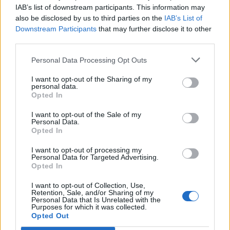
IAB’s list of downstream participants. This information may
also be disclosed by us to third parties on the
IAB’s List of
Info
Yhteistyössä
Downstream Participants
that may further disclose it to other
third parties.
Tietoa meistä
Kesä!
Tietosuojalauseke
Jocka
Personal Data Processing Opt Outs
Lähetä uutisvinkki
Tyyliniekka
I want to opt-out of the Sharing of my
Mediatiedot
Päivän Lehti
personal data.
RSS-ohje
Opted In
RSS
I want to opt-out of the Sale of my
Lifestyle
Viihde
Personal Data.
Opted In
Matkailu
Viihdeuutiset
Fitness
StaraTV
I want to opt-out of processing my
Lifestyle
Autot
Personal Data for Targeted Advertising.
Opted In
Terveys
Digi
Ruoka
Pelit
I want to opt-out of Collection, Use,
Koti & Asuminen
Elokuvat
Retention, Sale, and/or Sharing of my
Personal Data that Is Unrelated with the
Some
Purposes for which it was collected.
Opted Out
YouTube