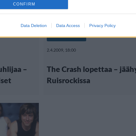
CONFIRM
Data Deletion
Data Access
Privacy Policy
Viihdeuutiset
2.4.2009, 18:00
uhlijaa –
The Crash lopettaa – jääh
iset
Ruisrockissa