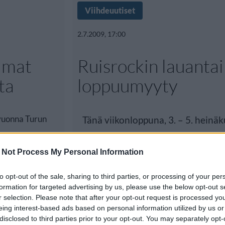
Viihdeuutiset
2.7.2009, 17:00
uimat
Ruisrockin lauantai
ta
loppuumyyty
 vuonna Turun
Tänä viikonloppuna, 3. – 5. heinä
Ruissalossa järjestettävän Ruisro
 Not Process My Personal Information
to opt-out of the sale, sharing to third parties, or processing of your per
formation for targeted advertising by us, please use the below opt-out s
r selection. Please note that after your opt-out request is processed y
eing interest-based ads based on personal information utilized by us or
disclosed to third parties prior to your opt-out. You may separately opt-
tsivat