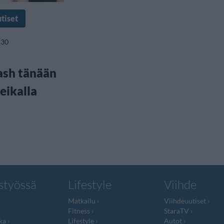
tiset
:30
ash tänään
eikalla
styössä
Lifestyle
Viihde
Matkailu
Viihdeuutiset
Fitness
StaraTV
ka
Lifestyle
Autot