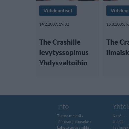
Viihdeuutiset
Viihdeuu
14.2.2007, 19:32
15.8.2005, 9
The Crashille
The Cr
levytyssopimus
ilmaisk
Yhdysvaltoihin
Info
Yhtei
Tietoa meistä
Kesä!
Tietosuojalauseke
Jocka
Lähetä uutisvinkki
Tyyliniek