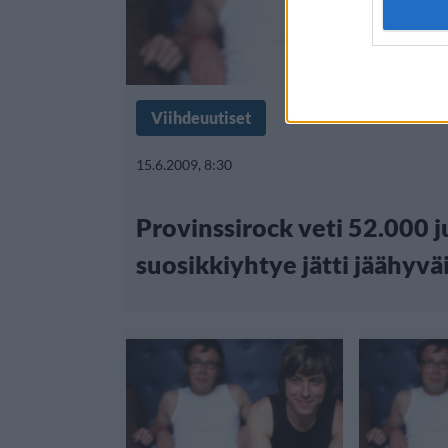
Viihdeuutiset
15.6.2009, 8:30
Provinssirock veti 52.000 j
suosikkiyhtye jätti jäähyvä