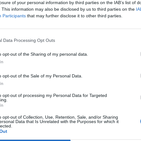
losure of your personal information by third parties on the IAB’s list of
aja
. This information may also be disclosed by us to third parties on the
IA
Participants
that may further disclose it to other third parties.
 Jyväskylässä –
kan vuoksi
l Data Processing Opt Outs
o opt-out of the Sharing of my personal data.
– tutkaan hurja
In
Man -näytöksessä
o opt-out of the Sale of my Personal Data.
In
to opt-out of processing my Personal Data for Targeted
ing.
In
o opt-out of Collection, Use, Retention, Sale, and/or Sharing
ersonal Data that Is Unrelated with the Purposes for which it
lected.
Out