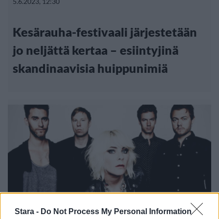
5.6.2023, 12:30
Kesärauha-festivaali järjestetään
jo neljättä kertaa – esiintyjinä
skandinaavisia huippunimiä
Stara -
Do Not Process My Personal Information