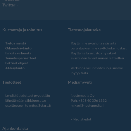
Twitter
Kustantaja ja toimitus
Tietosuojalauseke
Tietoa meistä
Käytämme sivustolla evästeitä
Oikaisukäytäntö
parantaaksemme käyttökokemustasi.
Ilmoita virheestä
Käyttämällä sivustoa hyväksyt
Toimitusperiaatteet
evästeiden tallentamisen laitteellesi.
Eettiset ohjeet
AI-käytäntö
Verkkopalvelun
tiedosuojalauseke
löytyy tästä
.
Tiedotteet
Mediamyynti
Lehdistötiedotteet pyydetään
Nostemedia Oy
lähettämään sähköpostitse
Puh. +358 40 356 1332
osoitteeseen
toimitus@stara.fi
mikael@nostemedia.fi
Mediatiedot
Ajankohtaista