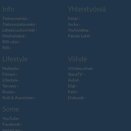
Info
Yhteistyössä
Tietoa meistä
Kesä!
Tietosuojalauseke
Jocka
Lähetä uutisvinkki
Tyyliniekka
Mediatiedot
Päivän Lehti
RSS-ohje
RSS
Lifestyle
Viihde
Matkailu
Viihdeuutiset
Fitness
StaraTV
Lifestyle
Autot
Terveys
Digi
Ruoka
Pelit
Koti & Asuminen
Elokuvat
Some
YouTube
Facebook
Instagram