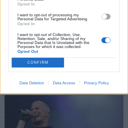
Opted In
I want to opt-out of processing my
Personal Data for Targeted Advertising.
Viihdeuutiset
Opted In
I want to opt-out of Collection, Use,
9.5.2017, 10:15
Retention, Sale, and/or Sharing of my
Personal Data that Is Unrelated with the
Purposes for which it was collected.
The Sounds ja Mando Diao
Opted Out
konsertoivat Helsingin Allas Sea
CONFIRM
Poolilla
Data Deletion
Data Access
Privacy Policy