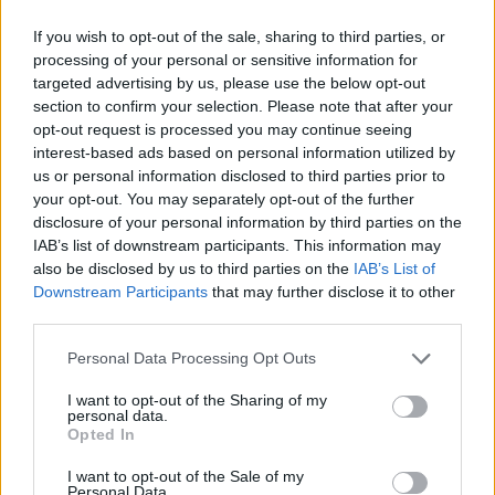
Viihdeuutiset
If you wish to opt-out of the sale, sharing to third parties, or
processing of your personal or sensitive information for
9.3.2022, 14:30
targeted advertising by us, please use the below opt-out
section to confirm your selection. Please note that after your
opt-out request is processed you may continue seeing
Raasepori Festivalin
interest-based ads based on personal information utilized by
pääesiintyjäksi ruotsalainen The
us or personal information disclosed to third parties prior to
your opt-out. You may separately opt-out of the further
Sounds
disclosure of your personal information by third parties on the
IAB’s list of downstream participants. This information may
also be disclosed by us to third parties on the
IAB’s List of
Downstream Participants
that may further disclose it to other
third parties.
Personal Data Processing Opt Outs
I want to opt-out of the Sharing of my
personal data.
Opted In
I want to opt-out of the Sale of my
Personal Data.