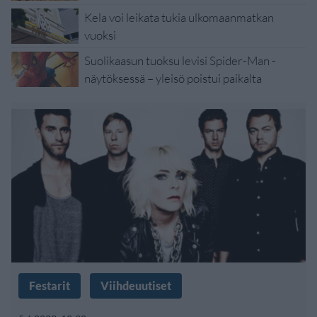
Kela voi leikata tukia ulkomaanmatkan
vuoksi
Suolikaasun tuoksu levisi Spider-Man -
näytöksessä – yleisö poistui paikalta
Festarit
Viihdeuutiset