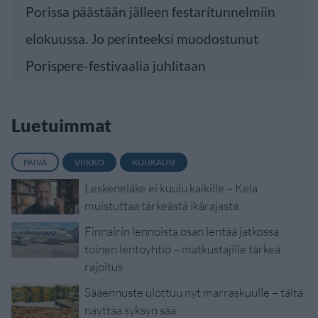
Porissa päästään jälleen festaritunnelmiin
elokuussa. Jo perinteeksi muodostunut
Porispere-festivaalia juhlitaan
Luetuimmat
PÄIVÄ
VIIKKO
KUUKAUSI
Leskeneläke ei kuulu kaikille – Kela
muistuttaa tärkeästä ikärajasta
Finnairin lennoista osan lentää jatkossa
toinen lentoyhtiö – matkustajille tärkeä
rajoitus
Sääennuste ulottuu nyt marraskuulle – tältä
näyttää syksyn sää