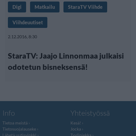
Digi
Matkailu
StaraTV Viihde
Viihdeuutiset
2.12.2016, 8:30
StaraTV: Jaajo Linnonmaa julkaisi
odotetun bisneksensä!
Info
Yhteistyössä
Tietoa meistä
Kesä!
Tietosuojalauseke
Jocka
Lähetä uutisvinkki
Tyyliniekka