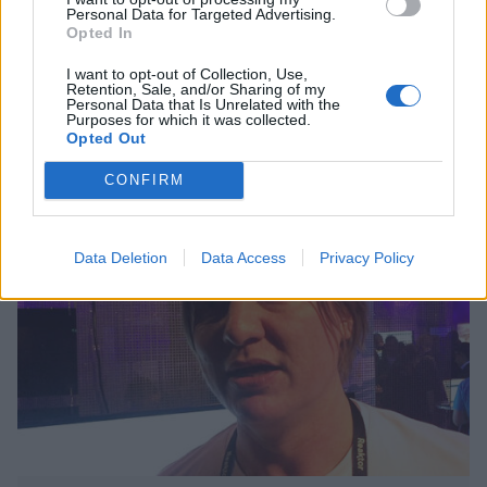
30.11.2017, 13:00
Personal Data for Targeted Advertising.
Opted In
Virtual Traveller tarjoaa 360-
I want to opt-out of Collection, Use,
Retention, Sale, and/or Sharing of my
Personal Data that Is Unrelated with the
matkailua: ”Olemme
Purposes for which it was collected.
Opted Out
matkailuvideoiden YouTube”
CONFIRM
Data Deletion
Data Access
Privacy Policy