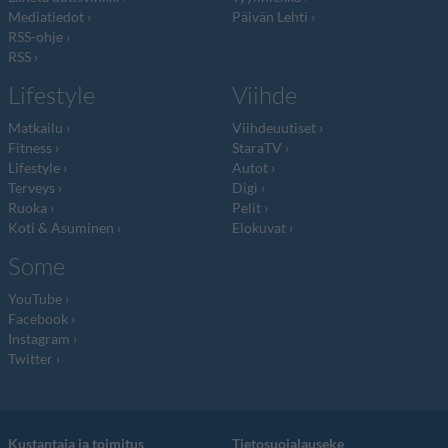
Mediatiedot
Päivän Lehti
RSS-ohje
RSS
Lifestyle
Viihde
Matkailu
Viihdeuutiset
Fitness
StaraTV
Lifestyle
Autot
Terveys
Digi
Ruoka
Pelit
Koti & Asuminen
Elokuvat
Some
YouTube
Facebook
Instagram
Twitter
Kustantaja ja toimitus
Tietosuojalauseke