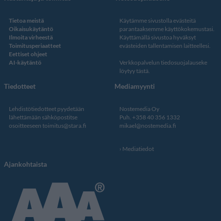
Tietoa meistä
Käytämme sivustolla evästeitä
Oikaisukäytäntö
parantaaksemme käyttökokemustasi.
Ilmoita virheestä
Käyttämällä sivustoa hyväksyt
Toimitusperiaatteet
evästeiden tallentamisen laitteellesi.
Eettiset ohjeet
AI-käytäntö
Verkkopalvelun
tiedosuojalauseke
löytyy tästä
.
Tiedotteet
Mediamyynti
Lehdistötiedotteet pyydetään
Nostemedia Oy
lähettämään sähköpostitse
Puh. +358 40 356 1332
osoitteeseen
toimitus@stara.fi
mikael@nostemedia.fi
Mediatiedot
Ajankohtaista