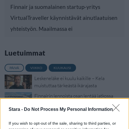
Finnair ja suomalainen startup-yritys
VirtualTraveller käynnistävät ainutlaatuisen
yhteistyön. Maailmassa ei
Luetuimmat
PÄIVÄ
VIIKKO
KUUKAUSI
Leskeneläke ei kuulu kaikille – Kela
muistuttaa tärkeästä ikärajasta
Finnairin lennoista osan lentää jatkossa
toinen lentoyhtiö – matkustajille tärkeä
Stara -
Do Not Process My Personal Information
rajoitus
Kela voi leikata tukia ulkomaanmatkan
If you wish to opt-out of the sale, sharing to third parties, or
vuoksi