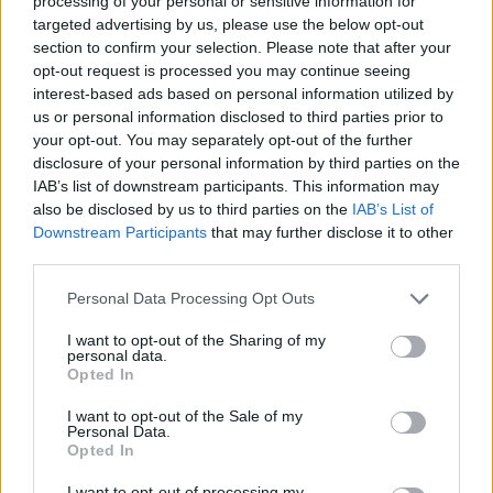
processing of your personal or sensitive information for
targeted advertising by us, please use the below opt-out
Suolikaasun tuoksu levisi Spider-Man -
section to confirm your selection. Please note that after your
näytöksessä – yleisö poistui paikalta
opt-out request is processed you may continue seeing
interest-based ads based on personal information utilized by
Maailman eniten matkustaneet valitsivat
us or personal information disclosed to third parties prior to
suosikkikohteensa – yllättävä voittaja
your opt-out. You may separately opt-out of the further
disclosure of your personal information by third parties on the
IAB’s list of downstream participants. This information may
also be disclosed by us to third parties on the
IAB’s List of
Downstream Participants
that may further disclose it to other
third parties.
Personal Data Processing Opt Outs
I want to opt-out of the Sharing of my
personal data.
Opted In
I want to opt-out of the Sale of my
Personal Data.
Opted In
Viihdeuutiset
I want to opt-out of processing my