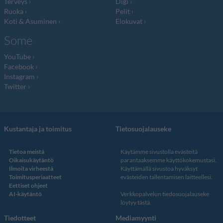
Terveys
Digi
Ruoka
Pelit
Koti & Asuminen
Elokuvat
Some
YouTube
Facebook
Instagram
Twitter
Kustantaja ja toimitus
Tietosuojalauseke
Tietoa meistä
Käytämme sivustolla evästeitä
Oikaisukäytäntö
parantaaksemme käyttökokemustasi.
Ilmoita virheestä
Käyttämällä sivustoa hyväksyt
Toimitusperiaatteet
evästeiden tallentamisen laitteellesi.
Eettiset ohjeet
AI-käytäntö
Verkkopalvelun
tiedosuojalauseke
löytyy tästä
.
Tiedotteet
Mediamyynti