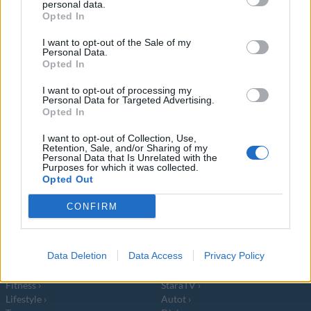
personal data.
Wienerit ovat herkullisia leivonnaisia, joihin
Opted In
voi panna perinteisten mansikoiden lisäksi
I want to opt-out of the Sale of my
Personal Data.
Opted In
I want to opt-out of processing my
Personal Data for Targeted Advertising.
Opted In
Info
Yhteistyössä
I want to opt-out of Collection, Use,
Retention, Sale, and/or Sharing of my
Tietoa meistä
Kesä!
Personal Data that Is Unrelated with the
Tietosuojalauseke
Jocka
Purposes for which it was collected.
Opted Out
Lähetä uutisvinkki
Tyyliniekka
Mediatiedot
Päivän Lehti
CONFIRM
RSS-ohje
RSS
Lifestyle
Viihde
Data Deletion
Data Access
Privacy Policy
Matkailu
Viihdeuutiset
Fitness
StaraTV
Lifestyle
Autot