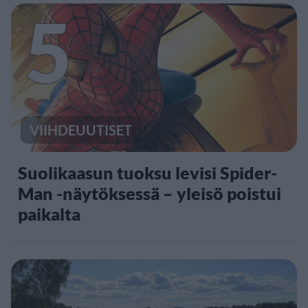
5
VIIHDEUUTISET
Suolikaasun tuoksu levisi Spider-
Man -näytöksessä – yleisö poistui
paikalta