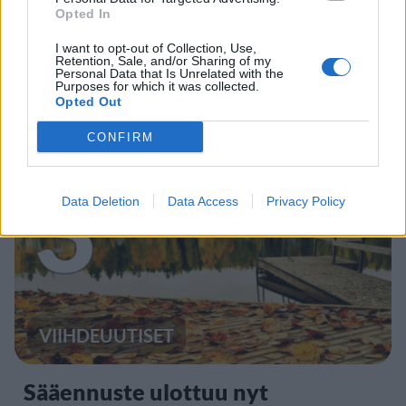
Opted In
Finnairin lennoista osan lentää
I want to opt-out of Collection, Use,
Retention, Sale, and/or Sharing of my
Personal Data that Is Unrelated with the
jatkossa toinen lentoyhtiö –
Purposes for which it was collected.
Opted Out
matkustajille tärkeä rajoitus
CONFIRM
3
Data Deletion
Data Access
Privacy Policy
VIIHDEUUTISET
Sääennuste ulottuu nyt