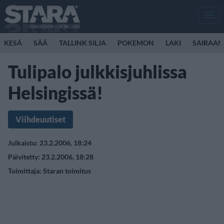
Men
KESÄ
SÄÄ
TALLINK SILJA
POKEMON
LAKI
SAIRAAN
Tulipalo julkkisjuhlissa
Helsingissä!
Viihdeuutiset
Julkaistu: 23.2.2006, 18:24
Päivitetty: 23.2.2006, 18:28
Toimittaja:
Staran toimitus