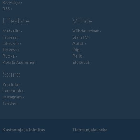
RSS-ohje
RSS
Lifestyle
Viihde
Matkailu
Viihdeuutiset
Fitness
StaraTV
Lifestyle
Autot
Terveys
Digi
Ruoka
Pelit
Koti & Asuminen
Elokuvat
Some
YouTube
Facebook
Instagram
Twitter
Kustantaja ja toimitus
Tietosuojalauseke