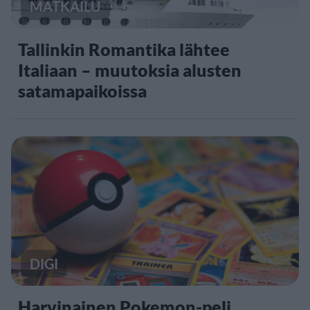
MATKAILU
Tallinkin Romantika lähtee
Italiaan – muutoksia alusten
satamapaikoissa
DIGI
Harvinainen Pokemon-peli