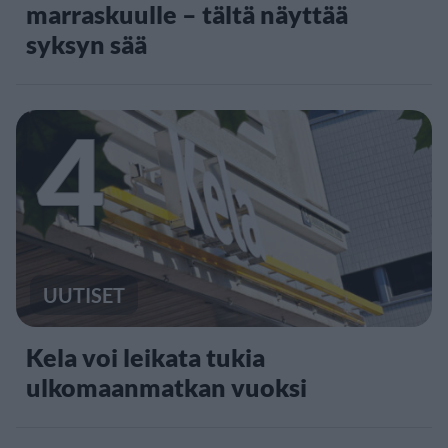
marraskuulle – tältä näyttää
syksyn sää
4
UUTISET
Kela voi leikata tukia
ulkomaanmatkan vuoksi