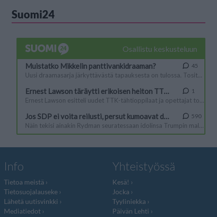
Suomi24
Info
Yhteistyössä
Tietoa meistä
Kesä!
Tietosuojalauseke
Jocka
Lähetä uutisvinkki
Tyyliniekka
Mediatiedot
Päivän Lehti