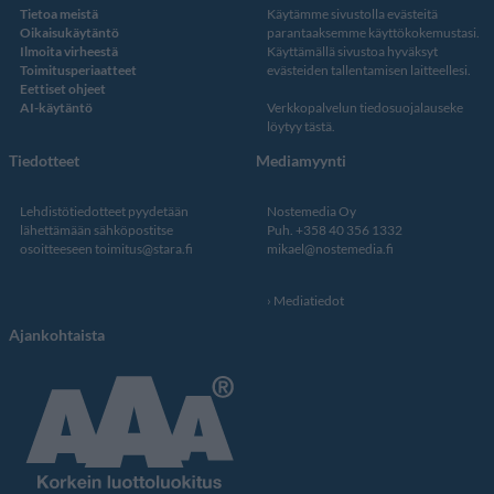
Tietoa meistä
Käytämme sivustolla evästeitä
Oikaisukäytäntö
parantaaksemme käyttökokemustasi.
Ilmoita virheestä
Käyttämällä sivustoa hyväksyt
Toimitusperiaatteet
evästeiden tallentamisen laitteellesi.
Eettiset ohjeet
AI-käytäntö
Verkkopalvelun
tiedosuojalauseke
löytyy tästä
.
Tiedotteet
Mediamyynti
Lehdistötiedotteet pyydetään
Nostemedia Oy
lähettämään sähköpostitse
Puh. +358 40 356 1332
osoitteeseen
toimitus@stara.fi
mikael@nostemedia.fi
Mediatiedot
Ajankohtaista