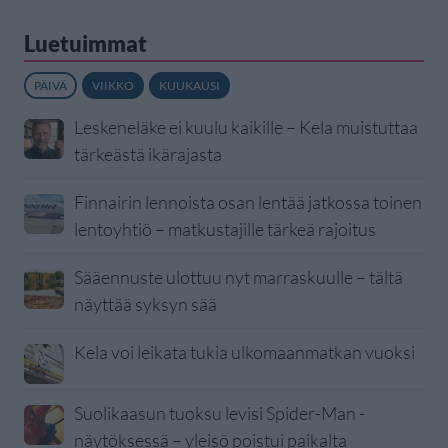
Luetuimmat
PÄIVÄ
VIIKKO
KUUKAUSI
Leskeneläke ei kuulu kaikille – Kela muistuttaa
tärkeästä ikärajasta
Finnairin lennoista osan lentää jatkossa toinen
lentoyhtiö – matkustajille tärkeä rajoitus
Sääennuste ulottuu nyt marraskuulle – tältä
näyttää syksyn sää
Kela voi leikata tukia ulkomaanmatkan vuoksi
Suolikaasun tuoksu levisi Spider-Man -
näytöksessä – yleisö poistui paikalta