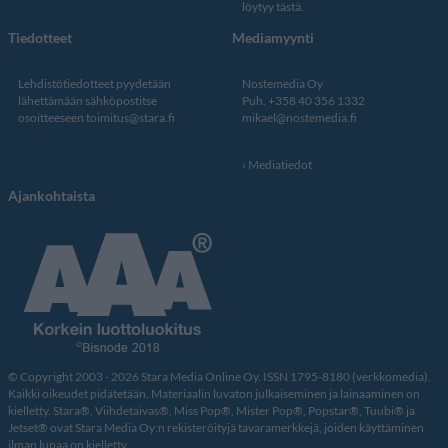
löytyy tästä
.
Tiedotteet
Mediamyynti
Lehdistötiedotteet pyydetään
Nostemedia Oy
lähettämään sähköpostitse
Puh. +358 40 356 1332
osoitteeseen
toimitus@stara.fi
mikael@nostemedia.fi
Mediatiedot
Ajankohtaista
© Copyright 2003 - 2026 Stara Media Online Oy. ISSN 1795-8180 (verkkomedia).
Kaikki oikeudet pidätetään. Materiaalin luvaton julkaiseminen ja lainaaminen on
kielletty. Stara®, Viihdetaivas®, Miss Pop®, Mister Pop®, Popstar®, Tuubi® ja
Jetset® ovat Stara Media Oy:n rekisteröityjä tavaramerkkejä, joiden käyttäminen
ilman lupaa on kielletty.