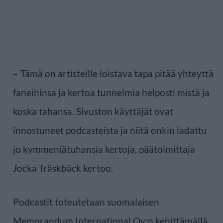
– Tämä on artisteille loistava tapa pitää yhteyttä
faneihinsa ja kertoa tunnelmia helposti mistä ja
koska tahansa. Sivuston käyttäjät ovat
innostuneet podcasteista ja niitä onkin ladattu
jo kymmeniätuhansia kertoja, päätoimittaja
Jocka Träskbäck kertoo.
Podcastit toteutetaan suomalaisen
Memorandum International Oy:n kehittämällä