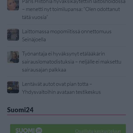
Paris Hiltonia hyväksikäytettiin laitoshoidossa
– menetti nyt toimilupansa: ”Olen odottanut
tätä vuosia”
Laittomassa mopomiitissä onnettomuus
Seinäjoella
Työnantaja ei hyväksynyt etälääkärin
sairauslomatodistuksia – neljälle ei maksettu
sairausajan palkkaa
Lentävät autot ovat pian totta –
Yhdysvaltoihin avataan testikeskus
Suomi24