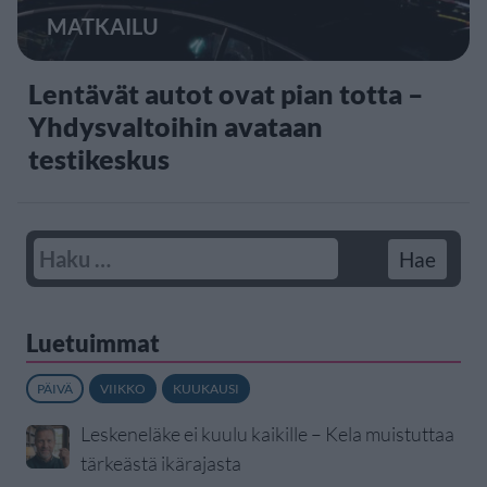
MATKAILU
Lentävät autot ovat pian totta –
Yhdysvaltoihin avataan
testikeskus
Luetuimmat
PÄIVÄ
VIIKKO
KUUKAUSI
Leskeneläke ei kuulu kaikille – Kela muistuttaa
tärkeästä ikärajasta