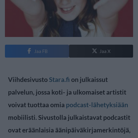
Jaa FB
Jaa X
Viihdesivusto
Stara.fi
on julkaissut
palvelun, jossa koti- ja ulkomaiset artistit
voivat tuottaa omia
podcast-lähetyksiään
mobiilisti. Sivustolla julkaistavat podcastit
ovat eräänlaisia äänipäiväkirjamerkintöjä,