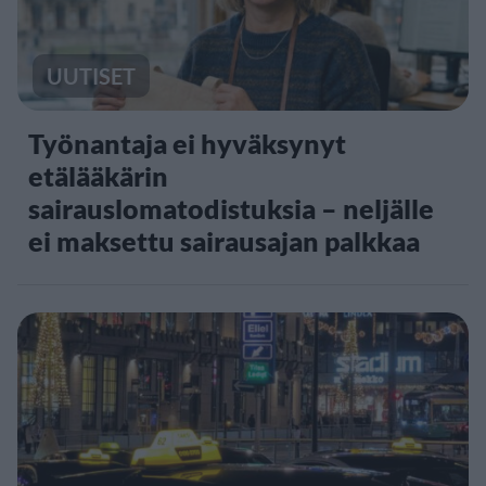
UUTISET
Työnantaja ei hyväksynyt
etälääkärin
sairauslomatodistuksia – neljälle
ei maksettu sairausajan palkkaa