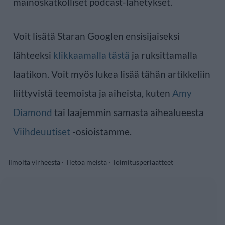
mainoskatkolliset podcast-lähetykset.
Voit lisätä Staran Googlen ensisijaiseksi
lähteeksi
klikkaamalla tästä
ja ruksittamalla
laatikon. Voit myös lukea lisää tähän artikkeliin
liittyvistä teemoista ja aiheista, kuten
Amy
Diamond
tai laajemmin samasta aihealueesta
Viihdeuutiset
-osioistamme.
Ilmoita virheestä
·
Tietoa meistä
·
Toimitusperiaatteet