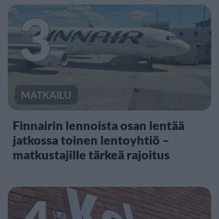
3
MATKAILU
Finnairin lennoista osan lentää
jatkossa toinen lentoyhtiö –
matkustajille tärkeä rajoitus