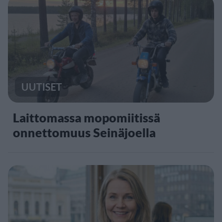
UUTISET
Laittomassa mopomiitissä
onnettomuus Seinäjoella