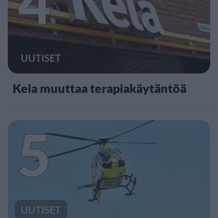
4
UUTISET
Kela muuttaa terapiakäytäntöä
5
UUTISET