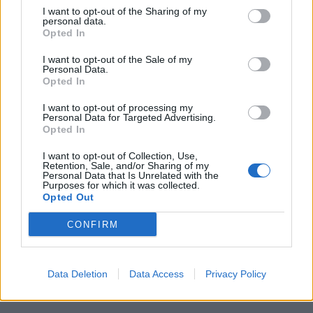
ikärajasta
I want to opt-out of the Sharing of my
personal data.
Opted In
I want to opt-out of the Sale of my
2
Personal Data.
Opted In
I want to opt-out of processing my
Personal Data for Targeted Advertising.
Opted In
I want to opt-out of Collection, Use,
Retention, Sale, and/or Sharing of my
Personal Data that Is Unrelated with the
Purposes for which it was collected.
VIIHDEUUTISET
Opted Out
CONFIRM
Sääennuste ulottuu nyt
marraskuulle – tältä näyttää
syksyn sää
Data Deletion
Data Access
Privacy Policy