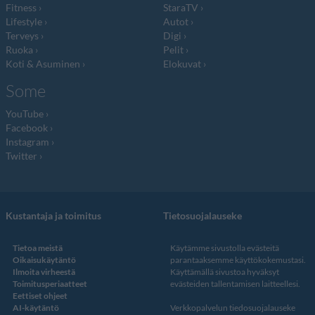
Fitness
StaraTV
Lifestyle
Autot
Terveys
Digi
Ruoka
Pelit
Koti & Asuminen
Elokuvat
Some
YouTube
Facebook
Instagram
Twitter
Kustantaja ja toimitus
Tietosuojalauseke
Tietoa meistä
Käytämme sivustolla evästeitä
Oikaisukäytäntö
parantaaksemme käyttökokemustasi.
Ilmoita virheestä
Käyttämällä sivustoa hyväksyt
Toimitusperiaatteet
evästeiden tallentamisen laitteellesi.
Eettiset ohjeet
AI-käytäntö
Verkkopalvelun
tiedosuojalauseke