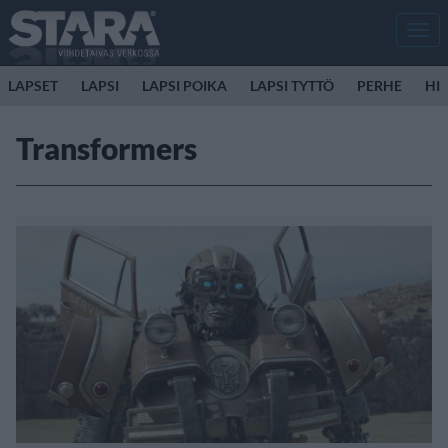
Men
LAPSET
LAPSI
LAPSI POIKA
LAPSI TYTTÖ
PERHE
HIR
Transformers