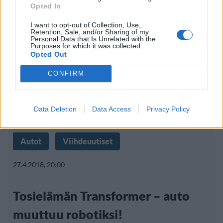
Opted In
I want to opt-out of Collection, Use,
Retention, Sale, and/or Sharing of my
Personal Data that Is Unrelated with the
Purposes for which it was collected.
Opted Out
CONFIRM
Data Deletion
Data Access
Privacy Policy
Autot
Viihdeuutiset
27.4.2018, 20:00
Tosielämän Transformer – auto
muuttuu robotiksi!