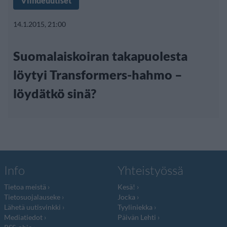
Viihdeuutiset
14.1.2015, 21:00
Suomalaiskoiran takapuolesta
löytyi Transformers-hahmo –
löydätkö sinä?
Info
Yhteistyössä
Tietoa meistä
Kesä!
Tietosuojalauseke
Jocka
Lähetä uutisvinkki
Tyyliniekka
Mediatiedot
Päivän Lehti