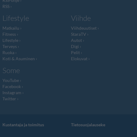
RSS-ohje
RSS
Lifestyle
Viihde
Matkailu
Viihdeuutiset
Fitness
StaraTV
Lifestyle
Autot
Terveys
Digi
Ruoka
Pelit
Koti & Asuminen
Elokuvat
Some
YouTube
Facebook
Instagram
Twitter
Kustantaja ja toimitus
Tietosuojalauseke