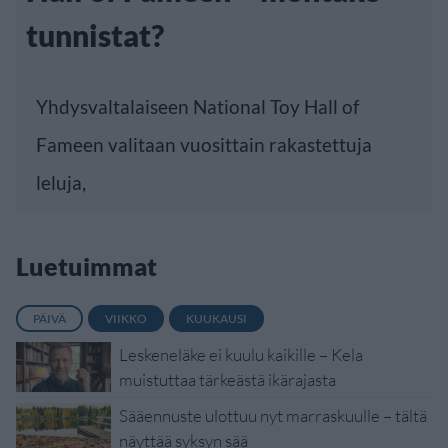
tunnistat?
Yhdysvaltalaiseen National Toy Hall of
Fameen valitaan vuosittain rakastettuja
leluja,
Luetuimmat
PÄIVÄ
VIIKKO
KUUKAUSI
Leskeneläke ei kuulu kaikille – Kela
muistuttaa tärkeästä ikärajasta
Sääennuste ulottuu nyt marraskuulle – tältä
näyttää syksyn sää