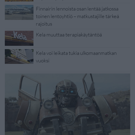
Finnairin lennoista osan lentää jatkossa
toinen lentoyhtiö – matkustajille tärkeä
rajoitus
Kela muuttaa terapiakäytäntöä
Kela voi leikata tukia ulkomaanmatkan
vuoksi