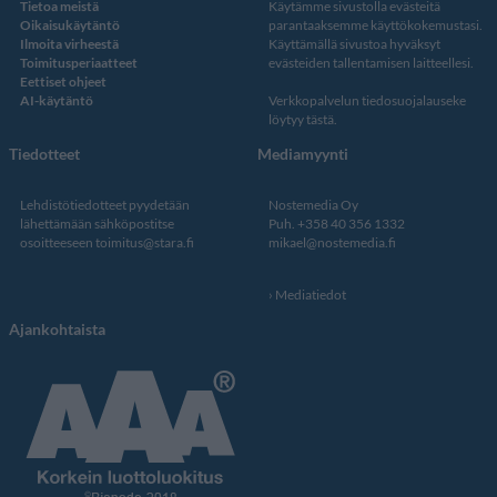
Tietoa meistä
Käytämme sivustolla evästeitä
Oikaisukäytäntö
parantaaksemme käyttökokemustasi.
Ilmoita virheestä
Käyttämällä sivustoa hyväksyt
Toimitusperiaatteet
evästeiden tallentamisen laitteellesi.
Eettiset ohjeet
AI-käytäntö
Verkkopalvelun
tiedosuojalauseke
löytyy tästä
.
Tiedotteet
Mediamyynti
Lehdistötiedotteet pyydetään
Nostemedia Oy
lähettämään sähköpostitse
Puh. +358 40 356 1332
osoitteeseen
toimitus@stara.fi
mikael@nostemedia.fi
Mediatiedot
Ajankohtaista