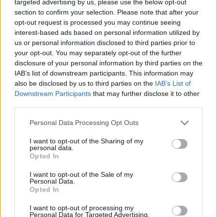
targeted advertising by us, please use the below opt-out
section to confirm your selection. Please note that after your
opt-out request is processed you may continue seeing
interest-based ads based on personal information utilized by
us or personal information disclosed to third parties prior to
your opt-out. You may separately opt-out of the further
disclosure of your personal information by third parties on the
IAB’s list of downstream participants. This information may
also be disclosed by us to third parties on the
IAB’s List of
Viihdeuutiset
Downstream Participants
that may further disclose it to other
third parties.
25.5.2018, 22:00
Personal Data Processing Opt Outs
Transformers-naamiaisasut
I want to opt-out of the Sharing of my
personal data.
Opted In
hämmästyttävät – muuttuvat
I want to opt-out of the Sale of my
roboteista autoiksi ja
Personal Data.
Opted In
lentokoneiksi!
I want to opt-out of processing my
Personal Data for Targeted Advertising.