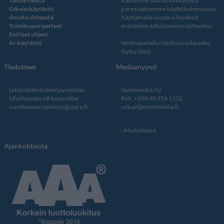
Tietoa meistä
Käytämme sivustolla evästeitä
Oikaisukäytäntö
parantaaksemme käyttökokemustasi.
Ilmoita virheestä
Käyttämällä sivustoa hyväksyt
Toimitusperiaatteet
evästeiden tallentamisen laitteellesi.
Eettiset ohjeet
AI-käytäntö
Verkkopalvelun
tiedosuojalauseke
löytyy tästä
.
Tiedotteet
Mediamyynti
Lehdistötiedotteet pyydetään
Nostemedia Oy
lähettämään sähköpostitse
Puh. +358 40 356 1332
osoitteeseen
toimitus@stara.fi
mikael@nostemedia.fi
Mediatiedot
Ajankohtaista