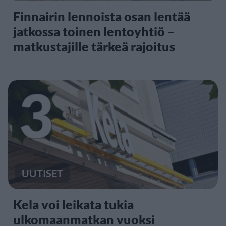
Finnairin lennoista osan lentää
jatkossa toinen lentoyhtiö –
matkustajille tärkeä rajoitus
3
UUTISET
Kela voi leikata tukia
ulkomaanmatkan vuoksi