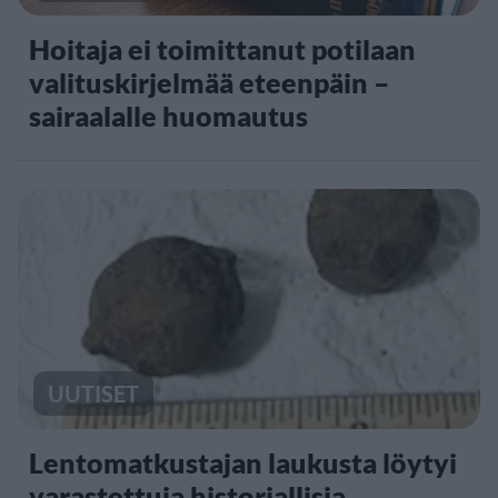
Hoitaja ei toimittanut potilaan
valituskirjelmää eteenpäin –
sairaalalle huomautus
UUTISET
Lentomatkustajan laukusta löytyi
varastettuja historiallisia