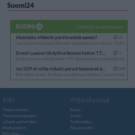
Suomi24
Info
Yhteistyössä
Tietoa meistä
Kesä!
Tietosuojalauseke
Jocka
Lähetä uutisvinkki
Tyyliniekka
Mediatiedot
Päivän Lehti
RSS-ohje