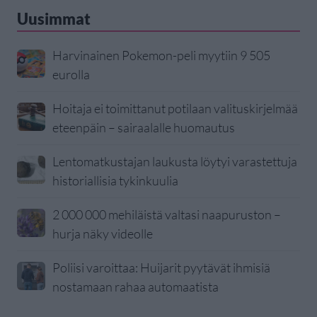
Uusimmat
Harvinainen Pokemon-peli myytiin 9 505
eurolla
Hoitaja ei toimittanut potilaan valituskirjelmää
eteenpäin – sairaalalle huomautus
Lentomatkustajan laukusta löytyi varastettuja
historiallisia tykinkuulia
2 000 000 mehiläistä valtasi naapuruston –
hurja näky videolle
Poliisi varoittaa: Huijarit pyytävät ihmisiä
nostamaan rahaa automaatista