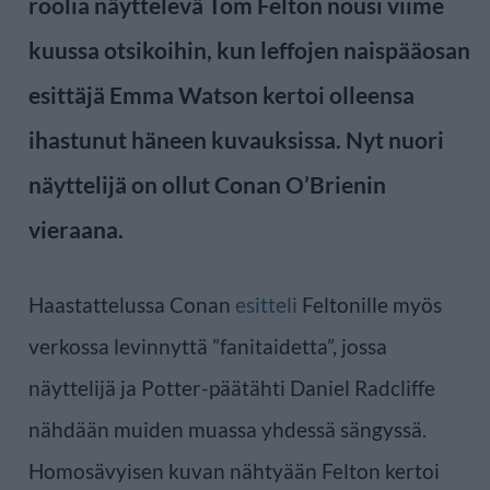
roolia näyttelevä Tom Felton nousi viime
kuussa otsikoihin, kun leffojen naispääosan
esittäjä Emma Watson kertoi olleensa
ihastunut häneen kuvauksissa. Nyt nuori
näyttelijä on ollut Conan O’Brienin
vieraana.
Haastattelussa Conan
esitteli
Feltonille myös
verkossa levinnyttä ”fanitaidetta”, jossa
näyttelijä ja Potter-päätähti Daniel Radcliffe
nähdään muiden muassa yhdessä sängyssä.
Homosävyisen kuvan nähtyään Felton kertoi