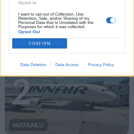
Opted In
UUTISET
I want to opt-out of Collection, Use,
Retention, Sale, and/or Sharing of my
Personal Data that Is Unrelated with the
Purposes for which it was collected.
Leskeneläke ei kuulu kaikille –
Opted Out
Kela muistuttaa tärkeästä
CONFIRM
ikärajasta
Data Deletion
Data Access
Privacy Policy
2
MATKAILU