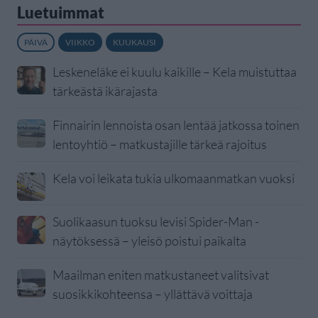
Luetuimmat
PÄIVÄ
VIIKKO
KUUKAUSI
Leskeneläke ei kuulu kaikille – Kela muistuttaa
tärkeästä ikärajasta
Finnairin lennoista osan lentää jatkossa toinen
lentoyhtiö – matkustajille tärkeä rajoitus
Kela voi leikata tukia ulkomaanmatkan vuoksi
Suolikaasun tuoksu levisi Spider-Man -
näytöksessä – yleisö poistui paikalta
Maailman eniten matkustaneet valitsivat
suosikkikohteensa – yllättävä voittaja