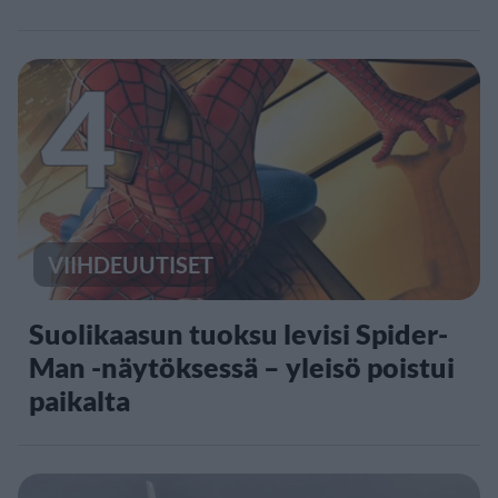
4
VIIHDEUUTISET
Suolikaasun tuoksu levisi Spider-
Man -näytöksessä – yleisö poistui
paikalta