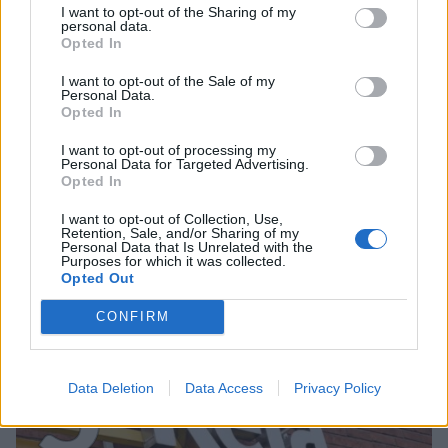
4
I want to opt-out of the Sharing of my
personal data.
Opted In
I want to opt-out of the Sale of my
Personal Data.
Opted In
I want to opt-out of processing my
Personal Data for Targeted Advertising.
UUTISET
Opted In
I want to opt-out of Collection, Use,
Retention, Sale, and/or Sharing of my
Lapin pelastushelikopteri Aslakin
Personal Data that Is Unrelated with the
Purposes for which it was collected.
toiminta päättyy – rahat loppuivat
Opted Out
CONFIRM
5
Data Deletion
Data Access
Privacy Policy