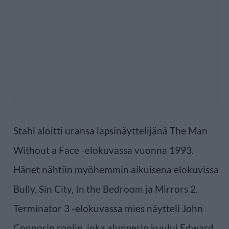
Stahl aloitti uransa lapsinäyttelijänä The Man
Without a Face -elokuvassa vuonna 1993.
Hänet nähtiin myöhemmin aikuisena elokuvissa
Bully, Sin City, In the Bedroom ja Mirrors 2.
Terminator 3 -elokuvassa mies näytteli John
Connorin roolin, joka alunperin kuului Edward