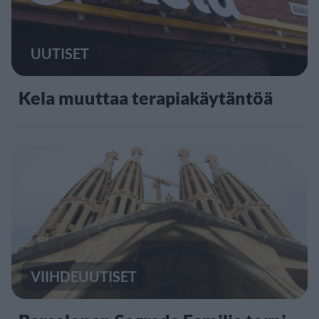
UUTISET
Kela muuttaa terapiakäytäntöä
VIIHDEUUTISET