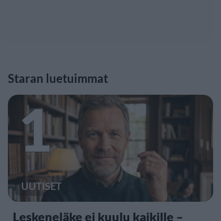
Staran luetuimmat
1
UUTISET
Leskeneläke ei kuulu kaikille –