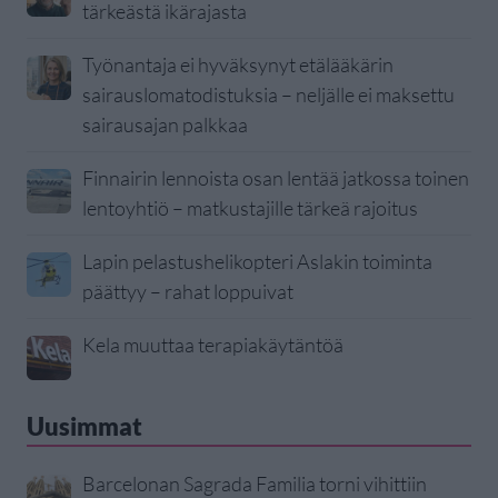
tärkeästä ikärajasta
Työnantaja ei hyväksynyt etälääkärin
sairauslomatodistuksia – neljälle ei maksettu
sairausajan palkkaa
Finnairin lennoista osan lentää jatkossa toinen
lentoyhtiö – matkustajille tärkeä rajoitus
Lapin pelastushelikopteri Aslakin toiminta
päättyy – rahat loppuivat
Kela muuttaa terapiakäytäntöä
Uusimmat
Barcelonan Sagrada Familia torni vihittiin