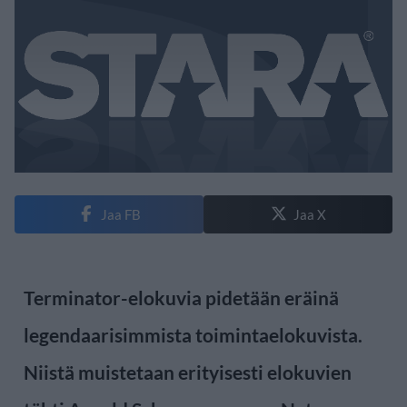
Jaa FB
Jaa X
Terminator-elokuvia pidetään eräinä
legendaarisimmista toimintaelokuvista.
Niistä muistetaan erityisesti elokuvien