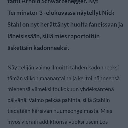
tähti Arnold Schwarzenegger. Nyt
Terminator 3 -elokuvassa näytellyt Nick
Stahl on nyt herättänyt huolta faneissaan ja
läheisissään, sillä mies raportoitiin
äskettäin kadonneeksi.
Näyttelijän vaimo ilmoitti tähden kadonneeksi
tämän viikon maanantaina ja kertoi nähneensä
miehensä viimeksi toukokuun yhdeksäntenä
päivänä. Vaimo pelkää pahinta, sillä Stahlin
tiedetään kärsivän huumeongelmasta. Mies
myös vieraili addiktionsa vuoksi usein Los