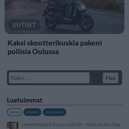
UUTISET
Kaksi skootterikuskia pakeni
poliisia Oulussa
Luetuimmat
PÄIVÄ
VIIKKO
KUUKAUSI
Leskeneläke ei kuulu kaikille – Kela muistuttaa