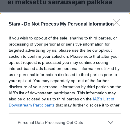
ei maksettu sairausajan palkkaa
3
Stara -
Do Not Process My Personal Information
If you wish to opt-out of the sale, sharing to third parties, or
processing of your personal or sensitive information for
targeted advertising by us, please use the below opt-out
section to confirm your selection. Please note that after your
opt-out request is processed you may continue seeing
interest-based ads based on personal information utilized by
MATKAILU
us or personal information disclosed to third parties prior to
your opt-out. You may separately opt-out of the further
disclosure of your personal information by third parties on the
Finnairin lennoista osan lentää
IAB’s list of downstream participants. This information may
also be disclosed by us to third parties on the
IAB’s List of
jatkossa toinen lentoyhtiö –
Downstream Participants
that may further disclose it to other
matkustajille tärkeä rajoitus
third parties.
Personal Data Processing Opt Outs