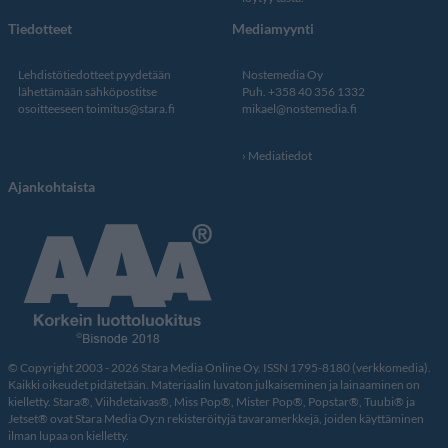
Tiedotteet
Mediamyynti
Lehdistötiedotteet pyydetään
Nostemedia Oy
lähettämään sähköpostitse
Puh. +358 40 356 1332
osoitteeseen
toimitus@stara.fi
mikael@nostemedia.fi
Mediatiedot
Ajankohtaista
© Copyright 2003 - 2026 Stara Media Online Oy. ISSN 1795-8180 (verkkomedia).
Kaikki oikeudet pidätetään. Materiaalin luvaton julkaiseminen ja lainaaminen on
kielletty. Stara®, Viihdetaivas®, Miss Pop®, Mister Pop®, Popstar®, Tuubi® ja
Jetset® ovat Stara Media Oy:n rekisteröityjä tavaramerkkejä, joiden käyttäminen
ilman lupaa on kielletty.