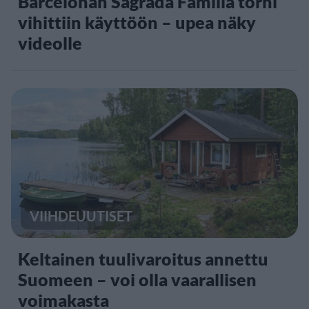
Barcelonan Sagrada Familia torni
vihittiin käyttöön – upea näky
videolle
VIIHDEUUTISET
Keltainen tuulivaroitus annettu
Suomeen – voi olla vaarallisen
voimakasta