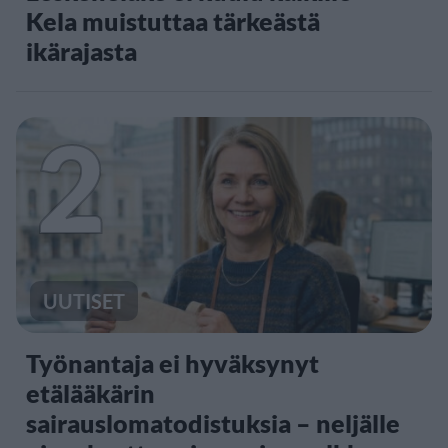
Kela muistuttaa tärkeästä
ikärajasta
2
UUTISET
Työnantaja ei hyväksynyt
etälääkärin
sairauslomatodistuksia – neljälle