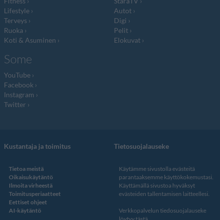
Fitness
StaraTV
Lifestyle
Autot
Terveys
Digi
Ruoka
Pelit
Koti & Asuminen
Elokuvat
Some
YouTube
Facebook
Instagram
Twitter
Kustantaja ja toimitus
Tietosuojalauseke
Tietoa meistä
Käytämme sivustolla evästeitä
Oikaisukäytäntö
parantaaksemme käyttökokemustasi.
Ilmoita virheestä
Käyttämällä sivustoa hyväksyt
Toimitusperiaatteet
evästeiden tallentamisen laitteellesi.
Eettiset ohjeet
AI-käytäntö
Verkkopalvelun
tiedosuojalauseke
löytyy tästä
.