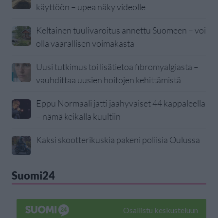
käyttöön – upea näky videolle
Keltainen tuulivaroitus annettu Suomeen – voi
olla vaarallisen voimakasta
Uusi tutkimus toi lisätietoa fibromyalgiasta –
vauhdittaa uusien hoitojen kehittämistä
Eppu Normaali jätti jäähyväiset 44 kappaleella
– nämä keikalla kuultiin
Kaksi skootterikuskia pakeni poliisia Oulussa
Suomi24